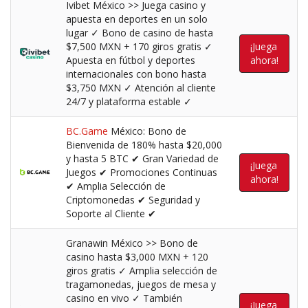
Ivibet México >> Juega casino y
apuesta en deportes en un solo
lugar ✓ Bono de casino de hasta
$7,500 MXN + 170 giros gratis ✓
¡Juega
Apuesta en fútbol y deportes
ahora!
internacionales con bono hasta
$3,750 MXN ✓ Atención al cliente
24/7 y plataforma estable ✓
BC.Game
México: Bono de
Bienvenida de 180% hasta $20,000
y hasta 5 BTC ✔ Gran Variedad de
¡Juega
Juegos ✔ Promociones Continuas
ahora!
✔ Amplia Selección de
Criptomonedas ✔ Seguridad y
Soporte al Cliente ✔
Granawin México >> Bono de
casino hasta $3,000 MXN + 120
giros gratis ✓ Amplia selección de
tragamonedas, juegos de mesa y
casino en vivo ✓ También
¡Juega