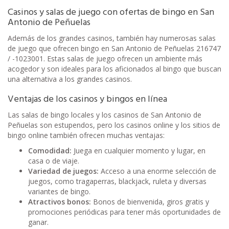
Casinos y salas de juego con ofertas de bingo en San
Antonio de Peñuelas
Además de los grandes casinos, también hay numerosas salas
de juego que ofrecen bingo en San Antonio de Peñuelas 216747
/ -1023001. Estas salas de juego ofrecen un ambiente más
acogedor y son ideales para los aficionados al bingo que buscan
una alternativa a los grandes casinos.
Ventajas de los casinos y bingos en línea
Las salas de bingo locales y los casinos de San Antonio de
Peñuelas son estupendos, pero los casinos online y los sitios de
bingo online también ofrecen muchas ventajas:
Comodidad:
Juega en cualquier momento y lugar, en
casa o de viaje.
Variedad de juegos:
Acceso a una enorme selección de
juegos, como tragaperras, blackjack, ruleta y diversas
variantes de bingo.
Atractivos bonos:
Bonos de bienvenida, giros gratis y
promociones periódicas para tener más oportunidades de
ganar.