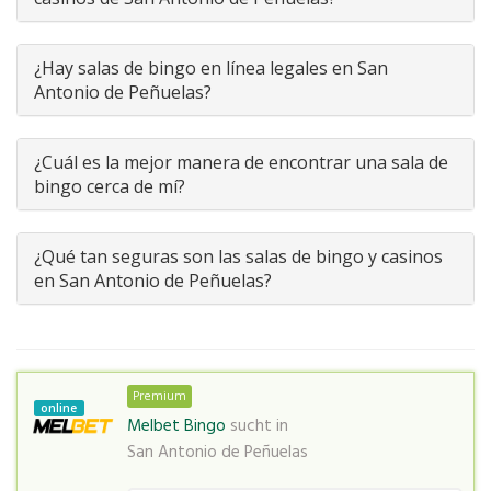
¿Hay salas de bingo en línea legales en San
Antonio de Peñuelas?
¿Cuál es la mejor manera de encontrar una sala de
bingo cerca de mí?
¿Qué tan seguras son las salas de bingo y casinos
en San Antonio de Peñuelas?
Premium
online
Melbet Bingo
sucht in
San Antonio de Peñuelas