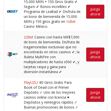
15,000 MXN + 150 Giros Gratis ✔
Seguro ✔ Bonos increíbles ✔
¡Juega
Programa de Lealtad ✔ Disfruta de
ahora!
un bono de bienvenida de 15,000
MXN y 150 giros gratis en
1xBet
Casino México.
22Bet
Casino con hasta MX$7,000
de bono de bienvenida. Disfruta de
tragamonedas exclusivas que no
encontrarás en otros casinos ✔, la
¡Juega
Ruleta MultiFire con
ahora!
multiplicadores de hasta x500 ✔, y
tarjetas raspa y gana para
diversión instantánea ✔
PlayUZU
: 80 Giros Gratis Para
Book of Dead con el Primer
Depósito ✓ Uno de los mejores
¡Juega
casinos online con licencia ♥
ahora!
Depósitos y reintegros rápidos ✓
Buenas promociones de bonos ✓