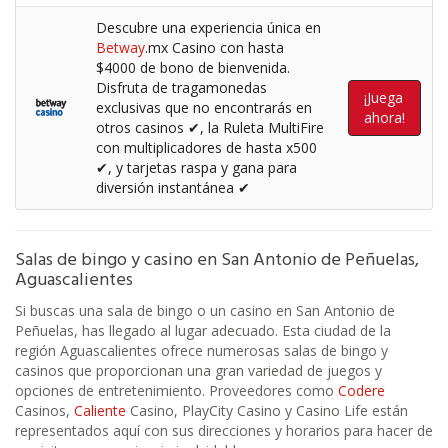
Descubre una experiencia única en
Betway
.mx Casino con hasta
$4000 de bono de bienvenida.
Disfruta de tragamonedas
¡Juega
exclusivas que no encontrarás en
ahora!
otros casinos ✔, la Ruleta MultiFire
con multiplicadores de hasta x500
✔, y tarjetas raspa y gana para
diversión instantánea ✔
Salas de bingo y casino en San Antonio de Peñuelas,
Aguascalientes
Si buscas una sala de bingo o un casino en San Antonio de
Peñuelas, has llegado al lugar adecuado. Esta ciudad de la
región Aguascalientes ofrece numerosas salas de bingo y
casinos que proporcionan una gran variedad de juegos y
opciones de entretenimiento. Proveedores como
Codere
Casinos,
Caliente
Casino, PlayCity Casino y Casino Life están
representados aquí con sus direcciones y horarios para hacer de