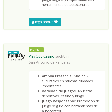
herramientas de autocontrol.
¡Juega ahora!
Premium
online
PlayCity Casino
sucht in
San Antonio de Peñuelas
Amplia Presencia:
Más de 20
sucursales en muchas ciudades
importantes.
Variedad de Juegos:
Apuestas
deportivas, casino y bingo.
Juego Responsable:
Promoción del
juego seguro con herramientas de
autocontrol.