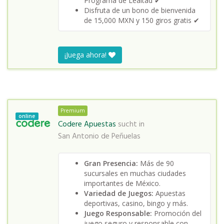
Programa de Lealtad ✔
Disfruta de un bono de bienvenida
de 15,000 MXN y 150 giros gratis ✔
¡Juega ahora!
Premium
online
Codere Apuestas
sucht in
San Antonio de Peñuelas
Gran Presencia:
Más de 90
sucursales en muchas ciudades
importantes de México.
Variedad de Juegos:
Apuestas
deportivas, casino, bingo y más.
Juego Responsable:
Promoción del
juego seguro y responsable con