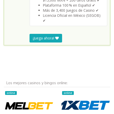
$15,000 MXN + 200 Giros Gratis ✔
Plataforma 100 % en Español ✔
Más de 3,400 Juegos de Casino ✔
Licencia Oficial en México (SEGOB)
✔
¡Juega ahora!
Los mejores casinos y bingos online:
online
online