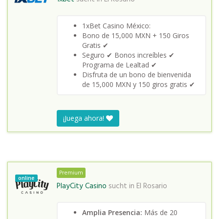
1xBet Casino México:
Bono de 15,000 MXN + 150 Giros
Gratis ✔
Seguro ✔ Bonos increíbles ✔
Programa de Lealtad ✔
Disfruta de un bono de bienvenida
de 15,000 MXN y 150 giros gratis ✔
¡Juega ahora!
Premium
online
PlayCity Casino
sucht in
El Rosario
Amplia Presencia:
Más de 20