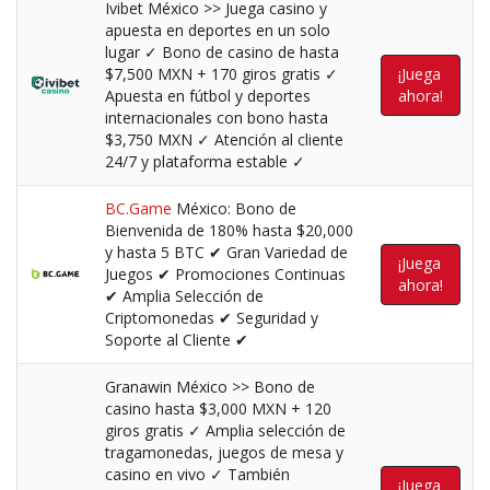
Ivibet México >> Juega casino y
apuesta en deportes en un solo
lugar ✓ Bono de casino de hasta
$7,500 MXN + 170 giros gratis ✓
¡Juega
Apuesta en fútbol y deportes
ahora!
internacionales con bono hasta
$3,750 MXN ✓ Atención al cliente
24/7 y plataforma estable ✓
BC.Game
México: Bono de
Bienvenida de 180% hasta $20,000
y hasta 5 BTC ✔ Gran Variedad de
¡Juega
Juegos ✔ Promociones Continuas
ahora!
✔ Amplia Selección de
Criptomonedas ✔ Seguridad y
Soporte al Cliente ✔
Granawin México >> Bono de
casino hasta $3,000 MXN + 120
giros gratis ✓ Amplia selección de
tragamonedas, juegos de mesa y
casino en vivo ✓ También
¡Juega