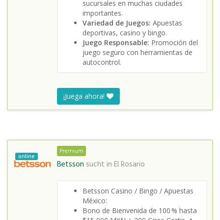
sucursales en muchas ciudades
importantes.
Variedad de Juegos:
Apuestas
deportivas, casino y bingo.
Juego Responsable:
Promoción del
juego seguro con herramientas de
autocontrol.
¡Juega ahora!
Premium
online
Betsson
sucht in
El Rosario
Betsson Casino / Bingo / Apuestas
México:
Bono de Bienvenida de 100 % hasta