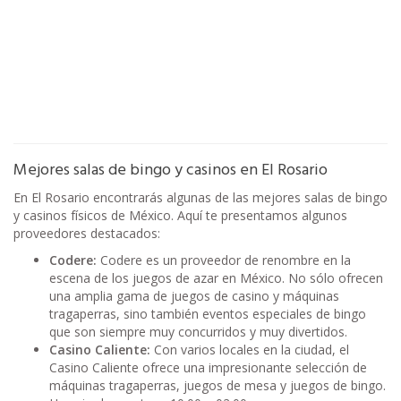
Mejores salas de bingo y casinos en El Rosario
En El Rosario encontrarás algunas de las mejores salas de bingo
y casinos físicos de México. Aquí te presentamos algunos
proveedores destacados:
Codere:
Codere es un proveedor de renombre en la
escena de los juegos de azar en México. No sólo ofrecen
una amplia gama de juegos de casino y máquinas
tragaperras, sino también eventos especiales de bingo
que son siempre muy concurridos y muy divertidos.
Casino Caliente:
Con varios locales en la ciudad, el
Casino Caliente ofrece una impresionante selección de
máquinas tragaperras, juegos de mesa y juegos de bingo.