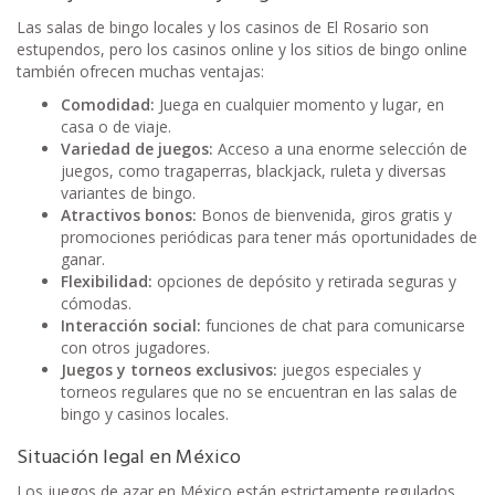
Las salas de bingo locales y los casinos de El Rosario son
estupendos, pero los casinos online y los sitios de bingo online
también ofrecen muchas ventajas:
Comodidad:
Juega en cualquier momento y lugar, en
casa o de viaje.
Variedad de juegos:
Acceso a una enorme selección de
juegos, como tragaperras, blackjack, ruleta y diversas
variantes de bingo.
Atractivos bonos:
Bonos de bienvenida, giros gratis y
promociones periódicas para tener más oportunidades de
ganar.
Flexibilidad:
opciones de depósito y retirada seguras y
cómodas.
Interacción social:
funciones de chat para comunicarse
con otros jugadores.
Juegos y torneos exclusivos:
juegos especiales y
torneos regulares que no se encuentran en las salas de
bingo y casinos locales.
Situación legal en México
Los juegos de azar en México están estrictamente regulados.