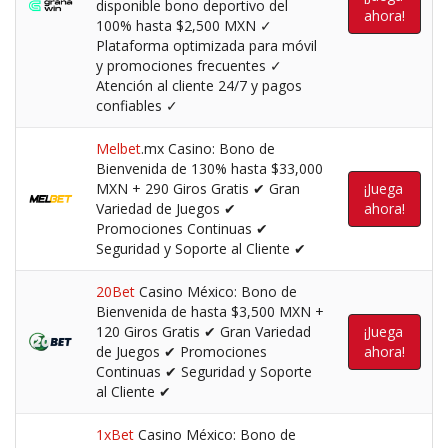
disponible bono deportivo del
ahora!
100% hasta $2,500 MXN ✓
Plataforma optimizada para móvil
y promociones frecuentes ✓
Atención al cliente 24/7 y pagos
confiables ✓
Melbet
.mx Casino: Bono de
Bienvenida de 130% hasta $33,000
MXN + 290 Giros Gratis ✔ Gran
¡Juega
Variedad de Juegos ✔
ahora!
Promociones Continuas ✔
Seguridad y Soporte al Cliente ✔
20Bet
Casino México: Bono de
Bienvenida de hasta $3,500 MXN +
120 Giros Gratis ✔ Gran Variedad
¡Juega
de Juegos ✔ Promociones
ahora!
Continuas ✔ Seguridad y Soporte
al Cliente ✔
1xBet
Casino México: Bono de