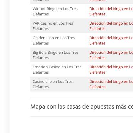
Winpot Bingo en Los Tres
Dirección del bingo en L
Elefantes
Elefantes
YAK Casino en Los Tres
Dirección del bingo en L
Elefantes
Elefantes
Golden Lion en Los Tres
Dirección del bingo en L
Elefantes
Elefantes
Big Bola Bingo en Los Tres
Dirección del bingo en L
Elefantes
Elefantes
Emotion Casino en Los Tres
Dirección del bingo en L
Elefantes
Elefantes
Casino Life en Los Tres
Dirección del bingo en L
Elefantes
Elefantes
Mapa con las casas de apuestas más cer