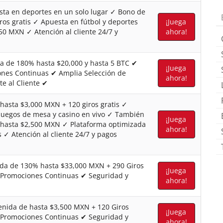
esta en deportes en un solo lugar ✓ Bono de
ros gratis ✓ Apuesta en fútbol y deportes
¡Juega
50 MXN ✓ Atención al cliente 24/7 y
ahora!
a de 180% hasta $20,000 y hasta 5 BTC ✔
¡Juega
nes Continuas ✔ Amplia Selección de
ahora!
e al Cliente ✔
hasta $3,000 MXN + 120 giros gratis ✓
juegos de mesa y casino en vivo ✓ También
¡Juega
 hasta $2,500 MXN ✓ Plataforma optimizada
ahora!
 ✓ Atención al cliente 24/7 y pagos
ida de 130% hasta $33,000 MXN + 290 Giros
¡Juega
 Promociones Continuas ✔ Seguridad y
ahora!
enida de hasta $3,500 MXN + 120 Giros
¡Juega
 Promociones Continuas ✔ Seguridad y
ahora!