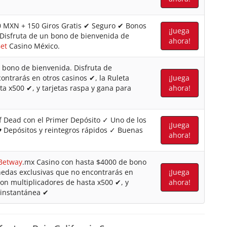
0 MXN + 150 Giros Gratis ✔ Seguro ✔ Bonos
¡Juega
 Disfruta de un bono de bienvenida de
ahora!
et
Casino México.
bono de bienvenida. Disfruta de
ntrarás en otros casinos ✔, la Ruleta
¡Juega
ta x500 ✔, y tarjetas raspa y gana para
ahora!
of Dead con el Primer Depósito ✓ Uno de los
¡Juega
 ♥ Depósitos y reintegros rápidos ✓ Buenas
ahora!
Betway
.mx Casino con hasta $4000 de bono
nedas exclusivas que no encontrarás en
¡Juega
 con multiplicadores de hasta x500 ✔, y
ahora!
n instantánea ✔