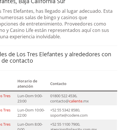
fantes, Baja California Sur
 Tres Elefantes, has llegado al lugar adecuado. Esta
e numerosas salas de bingo y casinos que
 opciones de entretenimiento. Proveedores como
ino y Casino Life están representados aquí con sus
 una experiencia inolvidable.
ales de Los Tres Elefantes y alrededores con
s de contacto
Horario de
Contacto
atención
os Tres
Lun-Dom 9:00-
01800 522 4536,
23:00
contacto@
caliente
.mx
os Tres
Lun-Dom 10:00-
+52 55 5342 8580,
22:00
soporte@codere.com
os Tres
Lun-Dom 8:00-
+52 55 1100 7900,
0:00
atencion@playcity.com.mx