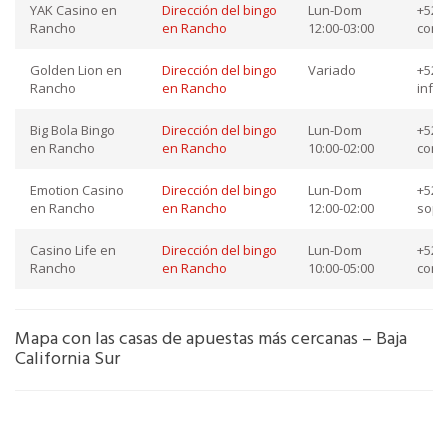
YAK Casino en
Dirección del bingo
Lun-Dom
+52 5
Rancho
en Rancho
12:00-03:00
cont
Golden Lion en
Dirección del bingo
Variado
+52 6
Rancho
en Rancho
info
Big Bola Bingo
Dirección del bingo
Lun-Dom
+52 5
en Rancho
en Rancho
10:00-02:00
cont
Emotion Casino
Dirección del bingo
Lun-Dom
+52 2
en Rancho
en Rancho
12:00-02:00
sopo
Casino Life en
Dirección del bingo
Lun-Dom
+52 5
Rancho
en Rancho
10:00-05:00
cont
Mapa con las casas de apuestas más cercanas – Baja
California Sur