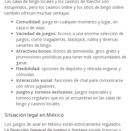
Las salas de bingo locales y los casinos de Rancho son
estupendos, pero los casinos online y los sitios de bingo online
también ofrecen muchas ventajas:
Comodidad:
Juega en cualquier momento y lugar, en
casa o de viaje.
Variedad de juegos:
Acceso a una enorme selección de
juegos, como tragaperras, blackjack, ruleta y diversas
variantes de bingo.
Atractivos bonos:
Bonos de bienvenida, giros gratis y
promociones periódicas para tener más oportunidades de
ganar.
Flexibilidad:
opciones de depósito y retirada seguras y
cómodas.
Interacción social:
funciones de chat para comunicarse
con otros jugadores.
Juegos y torneos exclusivos:
juegos especiales y
torneos regulares que no se encuentran en las salas de
bingo y casinos locales.
Situación legal en México
Los juegos de azar en México están estrictamente regulados.
La Dirección General de Juegos y Sorteos
expide licencias y