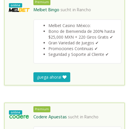
Premium
online
Melbet Bingo
sucht in
Rancho
Melbet Casino México:
Bono de Bienvenida de 200% hasta
$25,000 MXN + 220 Giros Gratis ✔
Gran Variedad de Juegos ✔
Promociones Continuas ✔
Seguridad y Soporte al Cliente ✔
¡Juega ahora!
Premium
online
Codere Apuestas
sucht in
Rancho