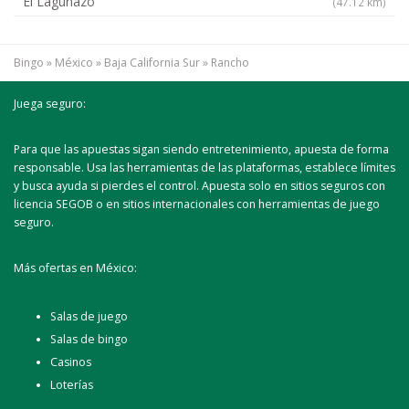
El Lagunazo
(47.12 km)
Bingo
»
México
»
Baja California Sur
»
Rancho
Juega seguro:
Para que las apuestas sigan siendo entretenimiento, apuesta de forma
responsable. Usa las herramientas de las plataformas, establece límites
y busca ayuda si pierdes el control. Apuesta solo en sitios seguros con
licencia SEGOB o en sitios internacionales con herramientas de juego
seguro.
Más ofertas en México:
Salas de juego
Salas de bingo
Casinos
Loterías