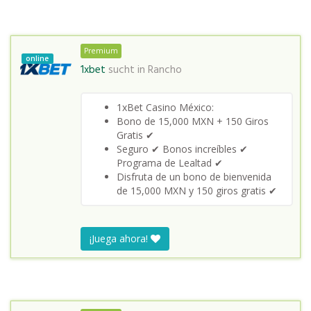
Premium
online
1xbet
sucht in
Rancho
1xBet Casino México:
Bono de 15,000 MXN + 150 Giros
Gratis ✔
Seguro ✔ Bonos increíbles ✔
Programa de Lealtad ✔
Disfruta de un bono de bienvenida
de 15,000 MXN y 150 giros gratis ✔
¡Juega ahora!