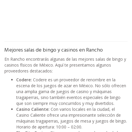
Mejores salas de bingo y casinos en Rancho
En Rancho encontrarás algunas de las mejores salas de bingo y
casinos físicos de México. Aquí te presentamos algunos
proveedores destacados:
Codere:
Codere es un proveedor de renombre en la
escena de los juegos de azar en México. No sólo ofrecen
una amplia gama de juegos de casino y máquinas
tragaperras, sino también eventos especiales de bingo
que son siempre muy concurridos y muy divertidos.
Casino Caliente:
Con varios locales en la ciudad, el
Casino Caliente ofrece una impresionante selección de
máquinas tragaperras, juegos de mesa y juegos de bingo.
Horario de apertura: 10:00 – 02:00.