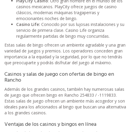
PlayCity Casino
: Otro gran nombre en el mundo de los
casinos mexicanos. PlayCity ofrece juegos de casino
clásicos, modernas máquinas tragaperras y
emocionantes noches de bingo.
Casino Life:
Conocido por sus lujosas instalaciones y su
servicio de primera clase. Casino Life organiza
regularmente partidas de bingo muy concurridas.
Estas salas de bingo ofrecen un ambiente agradable y una gran
variedad de juegos y premios. Los operadores conceden gran
importancia a la equidad y la seguridad, por lo que no tendrás
que preocuparte y podrás disfrutar del juego al máximo.
Casinos y salas de juego con ofertas de bingo en
Rancho
Además de los grandes casinos, también hay numerosas salas
de juego que ofrecen bingo en Rancho 254833 / -1119833.
Estas salas de juego ofrecen un ambiente más acogedor y son
ideales para los aficionados al bingo que buscan una alternativa
a los grandes casinos.
Ventajas de los casinos y bingos en línea