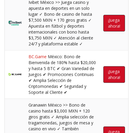
Ivibet México >> Juega casino y
apuesta en deportes en un solo
lugar ✓ Bono de casino de hasta
$7,500 MXN + 170 giros gratis ✓
¡Juega
Apuesta en fútbol y deportes
ahora!
internacionales con bono hasta
$3,750 MXN ✓ Atención al cliente
24/7 y plataforma estable ✓
BC.Game
México: Bono de
Bienvenida de 180% hasta $20,000
y hasta 5 BTC ✔ Gran Variedad de
¡Juega
Juegos ✔ Promociones Continuas
ahora!
✔ Amplia Selección de
Criptomonedas ✔ Seguridad y
Soporte al Cliente ✔
Granawin México >> Bono de
casino hasta $3,000 MXN + 120
giros gratis ✓ Amplia selección de
tragamonedas, juegos de mesa y
casino en vivo ✓ También
¡Juega