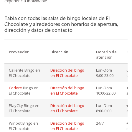
experiencia inolvidable.
Tabla con todas las salas de bingo locales de El
Chocolate y alrededores con horarios de apertura,
dirección y datos de contacto
Proveedor
Dirección
Horario de
Co
atención
Caliente Bingo en
Dirección del bingo
Lun-Dom
018
El Chocolate
en El Chocolate
9:00-23:00
co
Codere
Bingo en
Dirección del bingo
Lun-Dom
+52
El Chocolate
en El Chocolate
10:00-22:00
so
PlayCity Bingo en
Dirección del bingo
Lun-Dom
+52
El Chocolate
en El Chocolate
8:00-0:00
at
Winpot Bingo en
Dirección del bingo
24/7
+52
El Chocolate
en El Chocolate
so