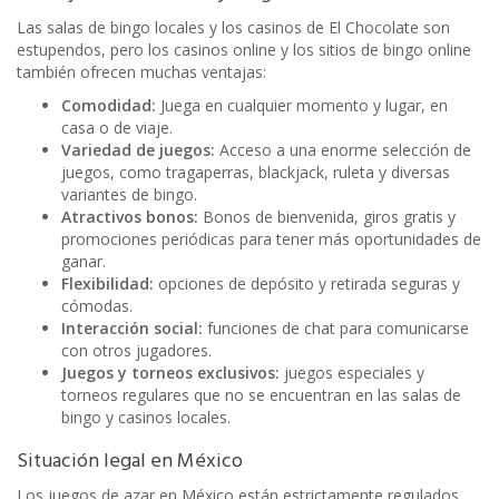
Las salas de bingo locales y los casinos de El Chocolate son
estupendos, pero los casinos online y los sitios de bingo online
también ofrecen muchas ventajas:
Comodidad:
Juega en cualquier momento y lugar, en
casa o de viaje.
Variedad de juegos:
Acceso a una enorme selección de
juegos, como tragaperras, blackjack, ruleta y diversas
variantes de bingo.
Atractivos bonos:
Bonos de bienvenida, giros gratis y
promociones periódicas para tener más oportunidades de
ganar.
Flexibilidad:
opciones de depósito y retirada seguras y
cómodas.
Interacción social:
funciones de chat para comunicarse
con otros jugadores.
Juegos y torneos exclusivos:
juegos especiales y
torneos regulares que no se encuentran en las salas de
bingo y casinos locales.
Situación legal en México
Los juegos de azar en México están estrictamente regulados.