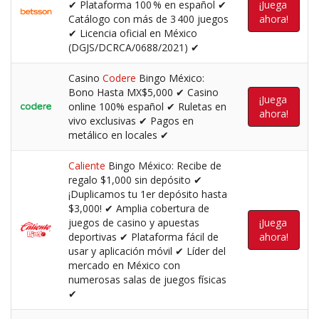
✔ Plataforma 100 % en español ✔
¡Juega
Catálogo con más de 3 400 juegos
ahora!
✔ Licencia oficial en México
(DGJS/DCRCA/0688/2021) ✔
Casino
Codere
Bingo México:
Bono Hasta MX$5,000 ✔ Casino
¡Juega
online 100% español ✔ Ruletas en
ahora!
vivo exclusivas ✔ Pagos en
metálico en locales ✔
Caliente
Bingo México: Recibe de
regalo $1,000 sin depósito ✔
¡Duplicamos tu 1er depósito hasta
$3,000! ✔ Amplia cobertura de
juegos de casino y apuestas
¡Juega
deportivas ✔ Plataforma fácil de
ahora!
usar y aplicación móvil ✔ Líder del
mercado en México con
numerosas salas de juegos físicas
✔