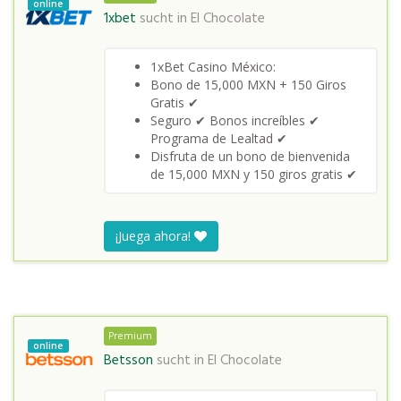
online
1xbet
sucht in
El Chocolate
1xBet Casino México:
Bono de 15,000 MXN + 150 Giros
Gratis ✔
Seguro ✔ Bonos increíbles ✔
Programa de Lealtad ✔
Disfruta de un bono de bienvenida
de 15,000 MXN y 150 giros gratis ✔
¡Juega ahora!
Premium
online
Betsson
sucht in
El Chocolate