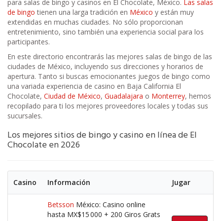
para salas de bingo y casinos en El Chocolate, México.
Las salas
de bingo
tienen una larga tradición en
México
y están muy
extendidas en muchas ciudades. No sólo proporcionan
entretenimiento, sino también una experiencia social para los
participantes.
En este directorio encontrarás las mejores salas de bingo de las
ciudades de México, incluyendo sus direcciones y horarios de
apertura. Tanto si buscas emocionantes juegos de bingo como
una variada experiencia de casino en Baja California El
Chocolate,
Ciudad de México
,
Guadalajara
o
Monterrey
, hemos
recopilado para ti los mejores proveedores locales y todas sus
sucursales.
Los mejores sitios de bingo y casino en línea de El
Chocolate en 2026
Casino
Información
Jugar
Betsson
México: Casino online
hasta MX$15 000 + 200 Giros Grats