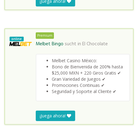
¡Juega ahora!
Premium
online
Melbet Bingo
sucht in
El Chocolate
Melbet Casino México:
Bono de Bienvenida de 200% hasta
$25,000 MXN + 220 Giros Gratis ✔
Gran Variedad de Juegos ✔
Promociones Continuas ✔
Seguridad y Soporte al Cliente ✔
¡Juega ahora!