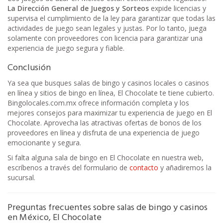
La Dirección General de Juegos y Sorteos
expide licencias y
supervisa el cumplimiento de la ley para garantizar que todas las
actividades de juego sean legales y justas. Por lo tanto, juega
solamente con proveedores con licencia para garantizar una
experiencia de juego segura y fiable.
Conclusión
Ya sea que busques salas de bingo y casinos locales o casinos
en línea y sitios de bingo en línea, El Chocolate te tiene cubierto.
Bingolocales.com.mx ofrece información completa y los
mejores consejos para maximizar tu experiencia de juego en El
Chocolate. Aprovecha las atractivas ofertas de bonos de los
proveedores en línea y disfruta de una experiencia de juego
emocionante y segura.
Si falta alguna sala de bingo en El Chocolate en nuestra web,
escríbenos a través del formulario de
contacto
y añadiremos la
sucursal.
Preguntas frecuentes sobre salas de bingo y casinos
en México, El Chocolate