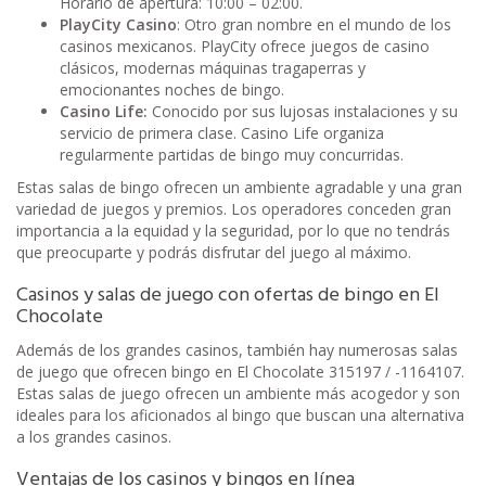
Horario de apertura: 10:00 – 02:00.
PlayCity Casino
: Otro gran nombre en el mundo de los
casinos mexicanos. PlayCity ofrece juegos de casino
clásicos, modernas máquinas tragaperras y
emocionantes noches de bingo.
Casino Life:
Conocido por sus lujosas instalaciones y su
servicio de primera clase. Casino Life organiza
regularmente partidas de bingo muy concurridas.
Estas salas de bingo ofrecen un ambiente agradable y una gran
variedad de juegos y premios. Los operadores conceden gran
importancia a la equidad y la seguridad, por lo que no tendrás
que preocuparte y podrás disfrutar del juego al máximo.
Casinos y salas de juego con ofertas de bingo en El
Chocolate
Además de los grandes casinos, también hay numerosas salas
de juego que ofrecen bingo en El Chocolate 315197 / -1164107.
Estas salas de juego ofrecen un ambiente más acogedor y son
ideales para los aficionados al bingo que buscan una alternativa
a los grandes casinos.
Ventajas de los casinos y bingos en línea