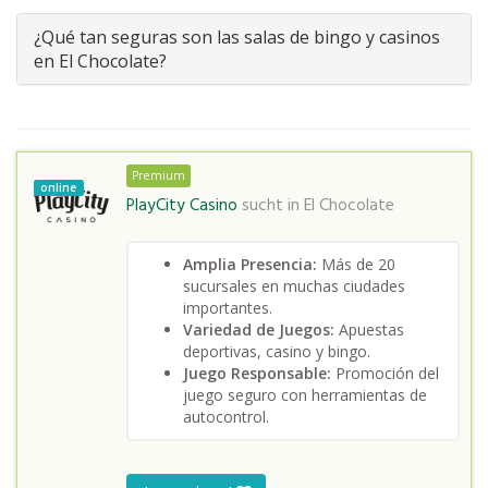
¿Qué tan seguras son las salas de bingo y casinos
en El Chocolate?
Premium
online
PlayCity Casino
sucht in
El Chocolate
Amplia Presencia:
Más de 20
sucursales en muchas ciudades
importantes.
Variedad de Juegos:
Apuestas
deportivas, casino y bingo.
Juego Responsable:
Promoción del
juego seguro con herramientas de
autocontrol.