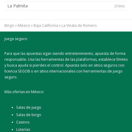
La Palmita
(0 km)
Bingo
»
México
»
Baja California
»
La Vinata de Romero
Juega seguro:
Para que las apuestas sigan siendo entretenimiento, apuesta de forma
responsable. Usa las herramientas de las plataformas, establece límites
y busca ayuda si pierdes el control. Apuesta solo en sitios seguros con
licencia SEGOB o en sitios internacionales con herramientas de juego
seguro.
Más ofertas en México:
Salas de juego
Salas de bingo
Casinos
Loterías