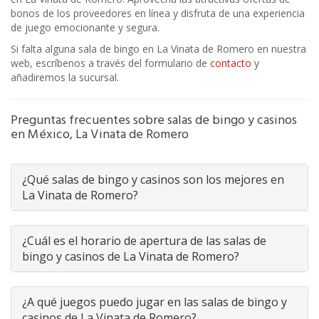
bonos de los proveedores en línea y disfruta de una experiencia
de juego emocionante y segura.
Si falta alguna sala de bingo en La Vinata de Romero en nuestra
web, escríbenos a través del formulario de
contacto
y
añadiremos la sucursal.
Preguntas frecuentes sobre salas de bingo y casinos
en México, La Vinata de Romero
¿Qué salas de bingo y casinos son los mejores en
La Vinata de Romero?
¿Cuál es el horario de apertura de las salas de
bingo y casinos de La Vinata de Romero?
¿A qué juegos puedo jugar en las salas de bingo y
casinos de La Vinata de Romero?