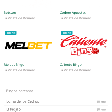
Betsson
Codere Apuestas
La Vinata de Romero
La Vinata de Romero
online
online
Melbet Bingo
Caliente Bingo
La Vinata de Romero
La Vinata de Romero
Bingos cercanas:
Loma de los Cedros
(0 km)
El Piojillo
(0 km)