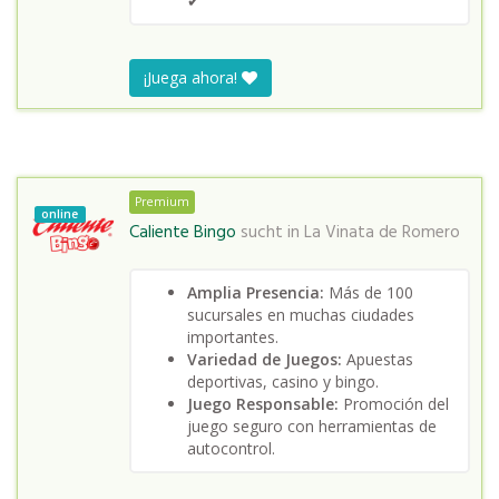
✔
¡Juega ahora!
Premium
online
Caliente Bingo
sucht in
La Vinata de Romero
Amplia Presencia:
Más de 100
sucursales en muchas ciudades
importantes.
Variedad de Juegos:
Apuestas
deportivas, casino y bingo.
Juego Responsable:
Promoción del
juego seguro con herramientas de
autocontrol.