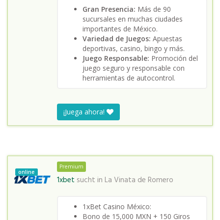
Gran Presencia:
Más de 90
sucursales en muchas ciudades
importantes de México.
Variedad de Juegos:
Apuestas
deportivas, casino, bingo y más.
Juego Responsable:
Promoción del
juego seguro y responsable con
herramientas de autocontrol.
¡Juega ahora!
Premium
online
1xbet
sucht in
La Vinata de Romero
1xBet Casino México:
Bono de 15,000 MXN + 150 Giros