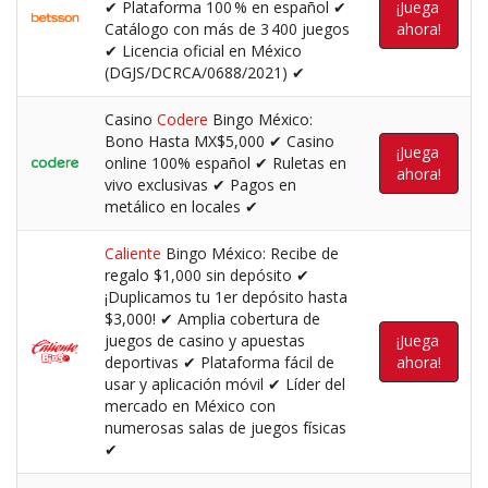
✔ Plataforma 100 % en español ✔
¡Juega
Catálogo con más de 3 400 juegos
ahora!
✔ Licencia oficial en México
(DGJS/DCRCA/0688/2021) ✔
Casino
Codere
Bingo México:
Bono Hasta MX$5,000 ✔ Casino
¡Juega
online 100% español ✔ Ruletas en
ahora!
vivo exclusivas ✔ Pagos en
metálico en locales ✔
Caliente
Bingo México: Recibe de
regalo $1,000 sin depósito ✔
¡Duplicamos tu 1er depósito hasta
$3,000! ✔ Amplia cobertura de
juegos de casino y apuestas
¡Juega
deportivas ✔ Plataforma fácil de
ahora!
usar y aplicación móvil ✔ Líder del
mercado en México con
numerosas salas de juegos físicas
✔