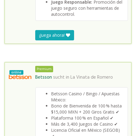
Juego Responsable:
Promoción del
juego seguro con herramientas de
autocontrol.
¡Juega ahora!
Premium
online
Betsson
sucht in
La Vinata de Romero
Betsson Casino / Bingo / Apuestas
México:
Bono de Bienvenida de 100 % hasta
$15,000 MXN + 200 Giros Gratis ✔
Plataforma 100 % en Español ✔
Más de 3,400 Juegos de Casino ✔
Licencia Oficial en México (SEGOB)