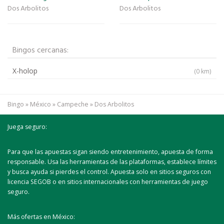
Dos Arbolitos
Dos Arbolitos
Bingos cercanas:
X-holop
(0 km)
Bingo
»
México
»
Campeche
»
Dos Arbolitos
Juega seguro:
Para que las apuestas sigan siendo entretenimiento, apuesta de forma
responsable. Usa las herramientas de las plataformas, establece límites
y busca ayuda si pierdes el control. Apuesta solo en sitios seguros con
licencia SEGOB o en sitios internacionales con herramientas de juego
seguro.
Más ofertas en México: