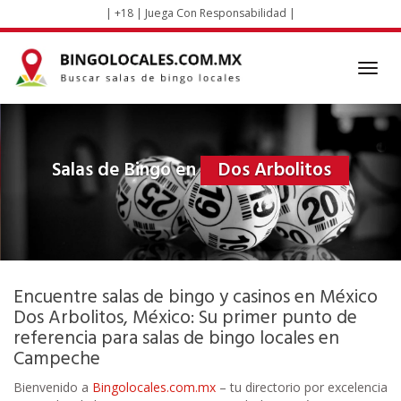
Skip
| +18 | Juega Con Responsabilidad |
to
main
content
Toggl
navig
Salas de Bingo en
Dos Arbolitos
Encuentre salas de bingo y casinos en México
Dos Arbolitos, México: Su primer punto de
referencia para salas de bingo locales en
Campeche
Bienvenido a
Bingolocales.com.mx
– tu directorio por excelencia