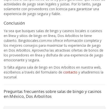
actividades de juego sean legales y justas. Por lo tanto, juega
solamente con proveedores con licencia para garantizar una
experiencia de juego segura y fiable.
Conclusión
Ya sea que busques salas de bingo y casinos locales o casinos
en línea y sitios de bingo en línea, Dos Arbolitos te tiene
cubierto. Bingolocales.com.mx ofrece información completa y
los mejores consejos para maximizar tu experiencia de juego
en Dos Arbolitos. Aprovecha las atractivas ofertas de bonos de
los proveedores en línea y disfruta de una experiencia de juego
emocionante y segura.
Si falta alguna sala de bingo en Dos Arbolitos en nuestra web,
escríbenos a través del formulario de
contacto
y añadiremos la
sucursal.
Preguntas frecuentes sobre salas de bingo y casinos
en México, Dos Arbolitos