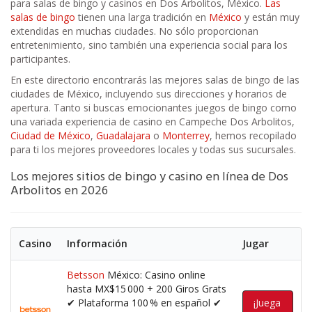
para salas de bingo y casinos en Dos Arbolitos, México.
Las
salas de bingo
tienen una larga tradición en
México
y están muy
extendidas en muchas ciudades. No sólo proporcionan
entretenimiento, sino también una experiencia social para los
participantes.
En este directorio encontrarás las mejores salas de bingo de las
ciudades de México, incluyendo sus direcciones y horarios de
apertura. Tanto si buscas emocionantes juegos de bingo como
una variada experiencia de casino en Campeche Dos Arbolitos,
Ciudad de México
,
Guadalajara
o
Monterrey
, hemos recopilado
para ti los mejores proveedores locales y todas sus sucursales.
Los mejores sitios de bingo y casino en línea de Dos
Arbolitos en 2026
Casino
Información
Jugar
Betsson
México: Casino online
hasta MX$15 000 + 200 Giros Grats
✔ Plataforma 100 % en español ✔
¡Juega