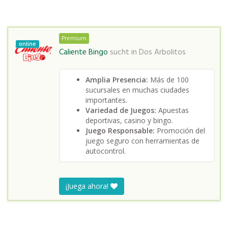
Premium
online
Caliente Bingo
sucht in
Dos Arbolitos
Amplia Presencia:
Más de 100
sucursales en muchas ciudades
importantes.
Variedad de Juegos:
Apuestas
deportivas, casino y bingo.
Juego Responsable:
Promoción del
juego seguro con herramientas de
autocontrol.
¡Juega ahora!