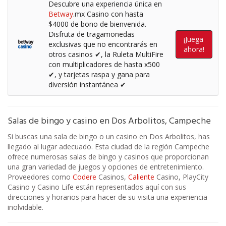
Descubre una experiencia única en
Betway
.mx Casino con hasta
$4000 de bono de bienvenida.
Disfruta de tragamonedas
¡Juega
exclusivas que no encontrarás en
ahora!
otros casinos ✔, la Ruleta MultiFire
con multiplicadores de hasta x500
✔, y tarjetas raspa y gana para
diversión instantánea ✔
Salas de bingo y casino en Dos Arbolitos, Campeche
Si buscas una sala de bingo o un casino en Dos Arbolitos, has
llegado al lugar adecuado. Esta ciudad de la región Campeche
ofrece numerosas salas de bingo y casinos que proporcionan
una gran variedad de juegos y opciones de entretenimiento.
Proveedores como
Codere
Casinos,
Caliente
Casino, PlayCity
Casino y Casino Life están representados aquí con sus
direcciones y horarios para hacer de su visita una experiencia
inolvidable.