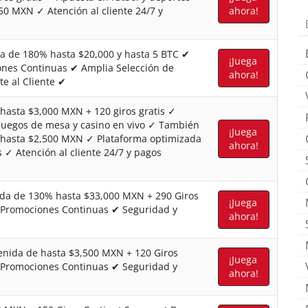
50 MXN ✓ Atención al cliente 24/7 y
ahora!
a de 180% hasta $20,000 y hasta 5 BTC ✔
¡Juega
nes Continuas ✔ Amplia Selección de
ahora!
e al Cliente ✔
hasta $3,000 MXN + 120 giros gratis ✓
juegos de mesa y casino en vivo ✓ También
¡Juega
 hasta $2,500 MXN ✓ Plataforma optimizada
ahora!
 ✓ Atención al cliente 24/7 y pagos
ida de 130% hasta $33,000 MXN + 290 Giros
¡Juega
 Promociones Continuas ✔ Seguridad y
ahora!
enida de hasta $3,500 MXN + 120 Giros
¡Juega
 Promociones Continuas ✔ Seguridad y
ahora!