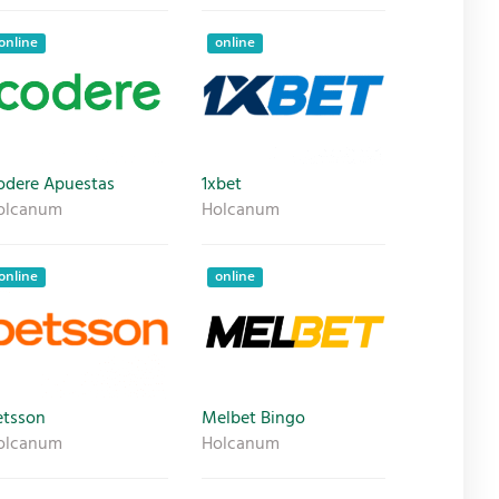
online
online
odere Apuestas
1xbet
olcanum
Holcanum
online
online
etsson
Melbet Bingo
olcanum
Holcanum