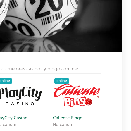
Los mejores casinos y bingos online:
online
online
layCity Casino
Caliente Bingo
olcanum
Holcanum