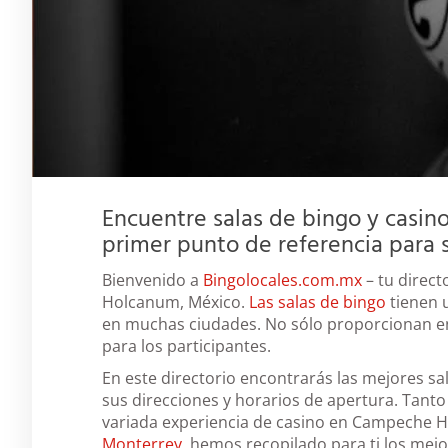
Encuentre salas de bingo y casi
primer punto de referencia para 
Bienvenido a
Bingolocales.com.mx
– tu direct
Holcanum, México.
Las salas de bingo
tienen 
en muchas ciudades. No sólo proporcionan en
para los participantes.
En este directorio encontrarás las mejores sa
sus direcciones y horarios de apertura. Tan
variada experiencia de casino en Campeche 
Monterrey
, hemos recopilado para ti los mej