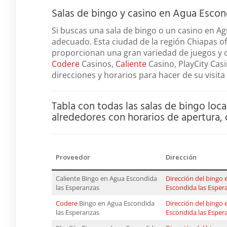
Salas de bingo y casino en Agua Escon
Si buscas una sala de bingo o un casino en Ag
adecuado. Esta ciudad de la región Chiapas o
proporcionan una gran variedad de juegos y
Codere
Casinos,
Caliente
Casino, PlayCity Cas
direcciones y horarios para hacer de su visita
Tabla con todas las salas de bingo loc
alrededores con horarios de apertura, 
Proveedor
Dirección
Caliente Bingo en Agua Escondida
Dirección del bingo 
las Esperanzas
Escondida las Esper
Codere
Bingo en Agua Escondida
Dirección del bingo 
las Esperanzas
Escondida las Esper