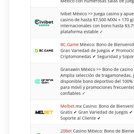
México con numerosas salas de juego
Ivibet México >> Juega casino y apu
casino de hasta $7,500 MXN + 170 gi
internacionales con bono hasta $3,7
plataforma estable ✓
BC.Game
México: Bono de Bienvenid
Gran Variedad de Juegos ✔ Promocio
Criptomonedas ✔ Seguridad y Soport
Granawin México >> Bono de casino 
Amplia selección de tragamonedas, 
disponible bono deportivo del 100%
para móvil y promociones frecuentes
confiables ✓
Melbet
.mx Casino: Bono de Bienven
Gratis ✔ Gran Variedad de Juegos ✔
Soporte al Cliente ✔
20Bet
Casino México: Bono de Bienv