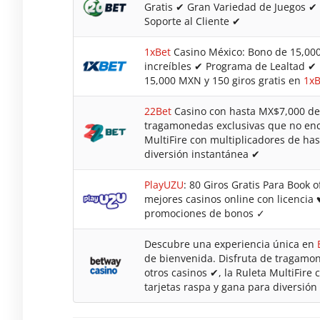
Gratis ✔ Gran Variedad de Juegos ✔
Soporte al Cliente ✔
1xBet
Casino México: Bono de 15,00
increíbles ✔ Programa de Lealtad ✔
15,000 MXN y 150 giros gratis en
1xB
22Bet
Casino con hasta MX$7,000 de 
tragamonedas exclusivas que no enco
MultiFire con multiplicadores de has
diversión instantánea ✔
PlayUZU
: 80 Giros Gratis Para Book 
mejores casinos online con licencia
promociones de bonos ✓
Descubre una experiencia única en
de bienvenida. Disfruta de tragamo
otros casinos ✔, la Ruleta MultiFire
tarjetas raspa y gana para diversió