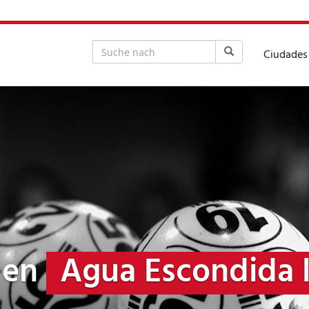
Ciudades 
 en
Agua Escondida 