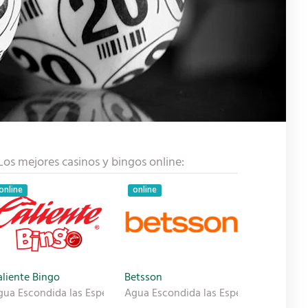
Los mejores casinos y bingos online:
online
online
aliente Bingo
Betsson
gua Escondida las Esperanzas
Agua Escondida las Esperanzas