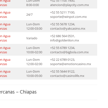
en Agua
Lun-Dom
+52 55 1100 7900,
anzas
8:00-0:00
atencion@playcity.com.mx
en Agua
+52 55 5211 7100,
24/7
anzas
soporte@winpot.com.mx
en Agua
Lun-Dom
+52 55 5678 1234,
anzas
12:00-03:00
contacto@yakcasino.mx
en Agua
+52 686 564 0531,
Variado
anzas
info@goldenlion.mx
en Agua
Lun-Dom
+52 55 6789 1234,
anzas
10:00-02:00
contacto@bigbola.com.mx
en Agua
Lun-Dom
+52 22 6789 0123,
anzas
12:00-02:00
soporte@emotioncasino.mx
en Agua
Lun-Dom
+52 55 5644 9122,
anzas
10:00-05:00
contacto@casinolife.mx
ercanas – Chiapas