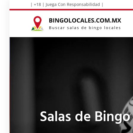
Skip
| +18 | Juega Con Responsabilidad |
to
main
content
Salas de Bingo