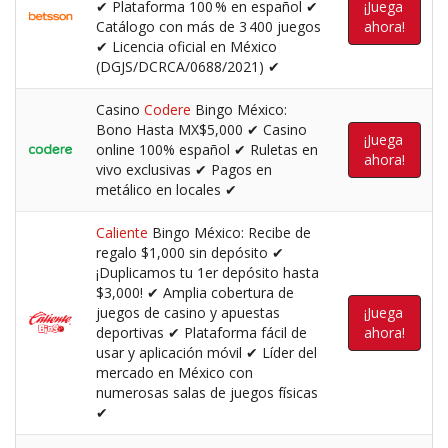
✔ Plataforma 100 % en español ✔
¡Juega
Catálogo con más de 3 400 juegos
ahora!
✔ Licencia oficial en México
(DGJS/DCRCA/0688/2021) ✔
Casino
Codere
Bingo México:
Bono Hasta MX$5,000 ✔ Casino
¡Juega
online 100% español ✔ Ruletas en
ahora!
vivo exclusivas ✔ Pagos en
metálico en locales ✔
Caliente
Bingo México: Recibe de
regalo $1,000 sin depósito ✔
¡Duplicamos tu 1er depósito hasta
$3,000! ✔ Amplia cobertura de
juegos de casino y apuestas
¡Juega
deportivas ✔ Plataforma fácil de
ahora!
usar y aplicación móvil ✔ Líder del
mercado en México con
numerosas salas de juegos físicas
✔