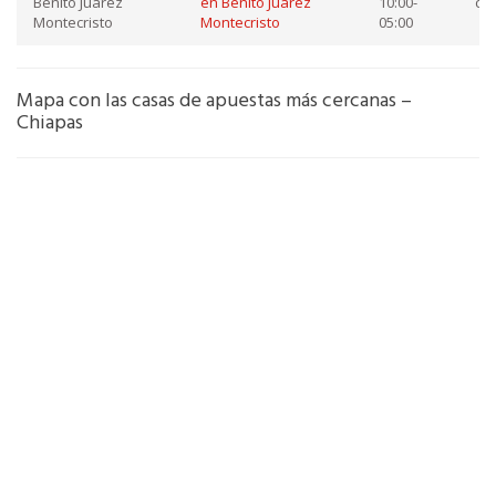
Benito Juárez
en Benito Juárez
10:00-
co
Montecristo
Montecristo
05:00
Mapa con las casas de apuestas más cercanas –
Chiapas