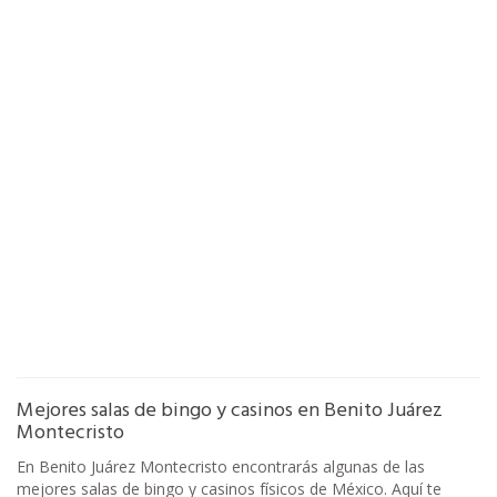
Mejores salas de bingo y casinos en Benito Juárez
Montecristo
En Benito Juárez Montecristo encontrarás algunas de las
mejores salas de bingo y casinos físicos de México. Aquí te