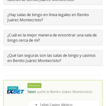
¿Hay salas de bingo en línea legales en Benito
Juárez Montecristo?
¿Cuál es la mejor manera de encontrar una sala de
bingo cerca de mí?
¿Qué tan seguras son las salas de bingo y casinos
en Benito Juárez Montecristo?
Premium
online
1xbet
sucht in
Benito Juárez Montecristo
1xBet Casino México: