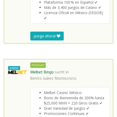
Plataforma 100 % en Español ✔
Más de 3,400 Juegos de Casino ✔
Licencia Oficial en México (SEGOB)
✔
¡Juega ahora!
Premium
online
Melbet Bingo
sucht in
Benito Juárez Montecristo
Melbet Casino México:
Bono de Bienvenida de 200% hasta
$25,000 MXN + 220 Giros Gratis ✔
Gran Variedad de Juegos ✔
Promociones Continuas ✔