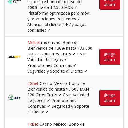
disponible bono deportivo del
ahora!
100% hasta $2,500 MXN ✓
Plataforma optimizada para móvil
y promociones frecuentes ✓
Atención al cliente 24/7 y pagos
confiables ✓
Melbet
.mx Casino: Bono de
Bienvenida de 130% hasta $33,000
MXN + 290 Giros Gratis ✔ Gran
¡Juega
Variedad de Juegos ✔
ahora!
Promociones Continuas ✔
Seguridad y Soporte al Cliente ✔
20Bet
Casino México: Bono de
Bienvenida de hasta $3,500 MXN +
120 Giros Gratis ✔ Gran Variedad
¡Juega
de Juegos ✔ Promociones
ahora!
Continuas ✔ Seguridad y Soporte
al Cliente ✔
1xBet
Casino México: Bono de