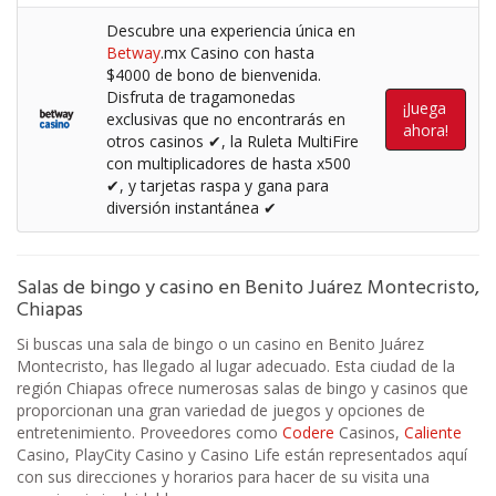
Descubre una experiencia única en
Betway
.mx Casino con hasta
$4000 de bono de bienvenida.
Disfruta de tragamonedas
¡Juega
exclusivas que no encontrarás en
ahora!
otros casinos ✔, la Ruleta MultiFire
con multiplicadores de hasta x500
✔, y tarjetas raspa y gana para
diversión instantánea ✔
Salas de bingo y casino en Benito Juárez Montecristo,
Chiapas
Si buscas una sala de bingo o un casino en Benito Juárez
Montecristo, has llegado al lugar adecuado. Esta ciudad de la
región Chiapas ofrece numerosas salas de bingo y casinos que
proporcionan una gran variedad de juegos y opciones de
entretenimiento. Proveedores como
Codere
Casinos,
Caliente
Casino, PlayCity Casino y Casino Life están representados aquí
con sus direcciones y horarios para hacer de su visita una