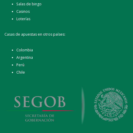
Salas de bingo
Casinos
Loterías
Casas de apuestas en otros países:
Colombia
Argentina
Perú
Chile