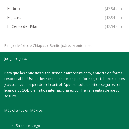
El Riíto
(42.54 km)
El Jicaral
(42.54 km)
El Cerro del Pilar
(42.54 km)
Bingo
»
México
»
Chiapas
»
Benito Juárez Montecristo
Juega seguro:
Para que las apuestas sigan siendo entretenimiento, apuesta de forma
responsable. Usa las herramientas de las plataformas, establece límites
y busca ayuda si pierdes el control. Apuesta solo en sitios seguros con
licencia SEGOB o en sitios internacionales con herramientas de juego
seguro.
Más ofertas en México:
Salas de juego