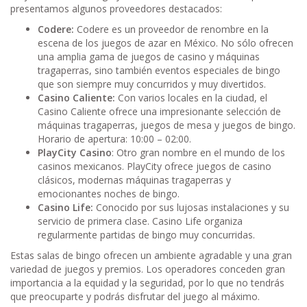
presentamos algunos proveedores destacados:
Codere:
Codere es un proveedor de renombre en la
escena de los juegos de azar en México. No sólo ofrecen
una amplia gama de juegos de casino y máquinas
tragaperras, sino también eventos especiales de bingo
que son siempre muy concurridos y muy divertidos.
Casino Caliente:
Con varios locales en la ciudad, el
Casino Caliente ofrece una impresionante selección de
máquinas tragaperras, juegos de mesa y juegos de bingo.
Horario de apertura: 10:00 – 02:00.
PlayCity Casino
: Otro gran nombre en el mundo de los
casinos mexicanos. PlayCity ofrece juegos de casino
clásicos, modernas máquinas tragaperras y
emocionantes noches de bingo.
Casino Life:
Conocido por sus lujosas instalaciones y su
servicio de primera clase. Casino Life organiza
regularmente partidas de bingo muy concurridas.
Estas salas de bingo ofrecen un ambiente agradable y una gran
variedad de juegos y premios. Los operadores conceden gran
importancia a la equidad y la seguridad, por lo que no tendrás
que preocuparte y podrás disfrutar del juego al máximo.