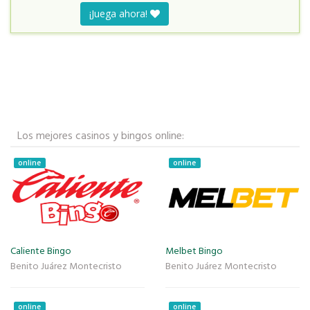
¡Juega ahora!
Los mejores casinos y bingos online:
online
online
Caliente Bingo
Melbet Bingo
Benito Juárez Montecristo
Benito Juárez Montecristo
online
online