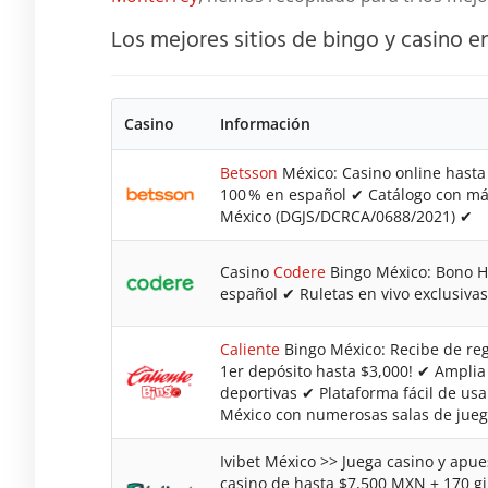
Los mejores sitios de bingo y casino 
Casino
Información
Betsson
México: Casino online hasta
100 % en español ✔ Catálogo con más
México (DGJS/DCRCA/0688/2021) ✔
Casino
Codere
Bingo México: Bono H
español ✔ Ruletas en vivo exclusiva
Caliente
Bingo México: Recibe de reg
1er depósito hasta $3,000! ✔ Amplia
deportivas ✔ Plataforma fácil de usa
México con numerosas salas de juego
Ivibet México >> Juega casino y apu
casino de hasta $7,500 MXN + 170 gi