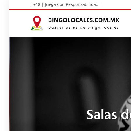
Skip
| +18 | Juega Con Responsabilidad |
to
main
content
Salas 