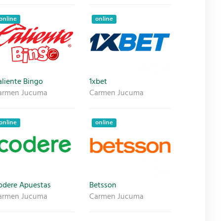
online
online
aliente Bingo
1xbet
armen Jucuma
Carmen Jucuma
online
online
odere Apuestas
Betsson
armen Jucuma
Carmen Jucuma