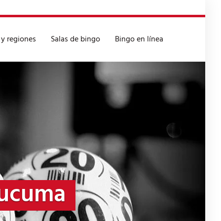
y regiones
Salas de bingo
Bingo en línea
Jucuma