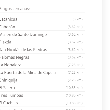
Bingos cercanas:
Catanicua
(0 km)
Cabezón
(3.62 km)
Misión de Santo Domingo
(3.62 km)
Piaxtla
(3.62 km)
San Nicolás de las Piedras
(3.62 km)
Palomas Negras
(3.62 km)
La Nopalera
(7.23 km)
La Puerta de la Mina de Capela
(7.23 km)
Chiniquija
(7.23 km)
El Salero
(10.85 km)
Tres Tumbas
(10.85 km)
El Cuchillo
(10.85 km)