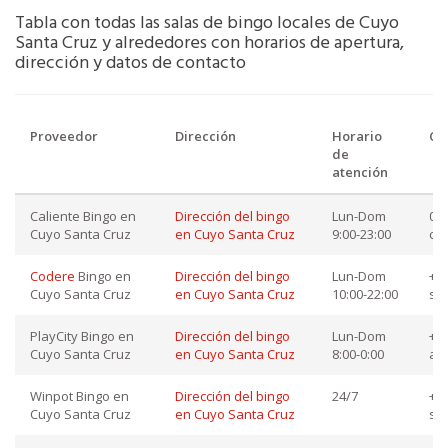
Tabla con todas las salas de bingo locales de Cuyo
Santa Cruz y alrededores con horarios de apertura,
dirección y datos de contacto
Proveedor
Dirección
Horario
Co
de
atención
Caliente Bingo en
Dirección del bingo
Lun-Dom
018
Cuyo Santa Cruz
en Cuyo Santa Cruz
9:00-23:00
co
Codere
Bingo en
Dirección del bingo
Lun-Dom
+52
Cuyo Santa Cruz
en Cuyo Santa Cruz
10:00-22:00
so
PlayCity Bingo en
Dirección del bingo
Lun-Dom
+52
Cuyo Santa Cruz
en Cuyo Santa Cruz
8:00-0:00
at
Winpot Bingo en
Dirección del bingo
24/7
+52
Cuyo Santa Cruz
en Cuyo Santa Cruz
so