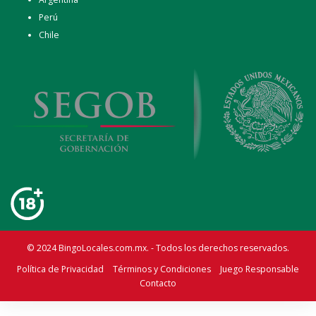
Perú
Chile
© 2024 BingoLocales.com.mx. - Todos los derechos reservados.
Política de Privacidad
Términos y Condiciones
Juego Responsable
Contacto