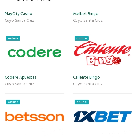
PlayCity Casino
Melbet Bingo
Cuyo Santa Cruz
Cuyo Santa Cruz
online
online
Codere Apuestas
Caliente Bingo
Cuyo Santa Cruz
Cuyo Santa Cruz
online
online