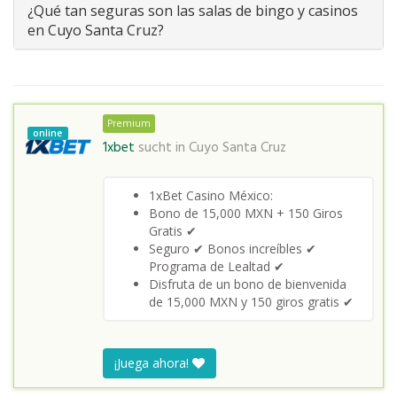
¿Qué tan seguras son las salas de bingo y casinos
en Cuyo Santa Cruz?
Premium
online
1xbet
sucht in
Cuyo Santa Cruz
1xBet Casino México:
Bono de 15,000 MXN + 150 Giros
Gratis ✔
Seguro ✔ Bonos increíbles ✔
Programa de Lealtad ✔
Disfruta de un bono de bienvenida
de 15,000 MXN y 150 giros gratis ✔
¡Juega ahora!