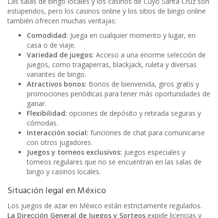
Las salas de bingo locales y los casinos de Cuyo Santa Cruz son
estupendos, pero los casinos online y los sitios de bingo online
también ofrecen muchas ventajas:
Comodidad:
Juega en cualquier momento y lugar, en
casa o de viaje.
Variedad de juegos:
Acceso a una enorme selección de
juegos, como tragaperras, blackjack, ruleta y diversas
variantes de bingo.
Atractivos bonos:
Bonos de bienvenida, giros gratis y
promociones periódicas para tener más oportunidades de
ganar.
Flexibilidad:
opciones de depósito y retirada seguras y
cómodas.
Interacción social:
funciones de chat para comunicarse
con otros jugadores.
Juegos y torneos exclusivos:
juegos especiales y
torneos regulares que no se encuentran en las salas de
bingo y casinos locales.
Situación legal en México
Los juegos de azar en México están estrictamente regulados.
La Dirección General de Juegos y Sorteos
expide licencias y