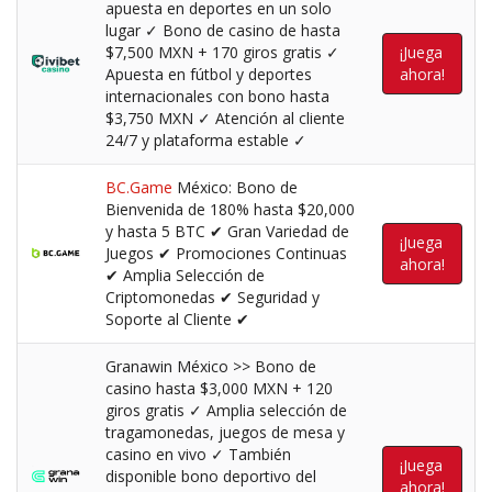
apuesta en deportes en un solo
lugar ✓ Bono de casino de hasta
$7,500 MXN + 170 giros gratis ✓
¡Juega
Apuesta en fútbol y deportes
ahora!
internacionales con bono hasta
$3,750 MXN ✓ Atención al cliente
24/7 y plataforma estable ✓
BC.Game
México: Bono de
Bienvenida de 180% hasta $20,000
y hasta 5 BTC ✔ Gran Variedad de
¡Juega
Juegos ✔ Promociones Continuas
ahora!
✔ Amplia Selección de
Criptomonedas ✔ Seguridad y
Soporte al Cliente ✔
Granawin México >> Bono de
casino hasta $3,000 MXN + 120
giros gratis ✓ Amplia selección de
tragamonedas, juegos de mesa y
casino en vivo ✓ También
¡Juega
disponible bono deportivo del
ahora!