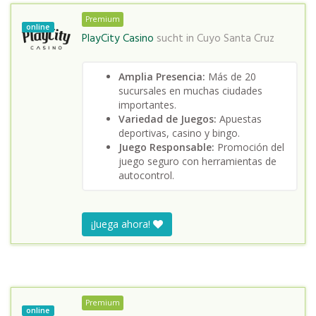
Premium
online
PlayCity Casino
sucht in
Cuyo Santa Cruz
Amplia Presencia:
Más de 20
sucursales en muchas ciudades
importantes.
Variedad de Juegos:
Apuestas
deportivas, casino y bingo.
Juego Responsable:
Promoción del
juego seguro con herramientas de
autocontrol.
¡Juega ahora!
Premium
online