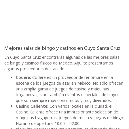
Mejores salas de bingo y casinos en Cuyo Santa Cruz
En Cuyo Santa Cruz encontrarás algunas de las mejores salas
de bingo y casinos físicos de México. Aquí te presentamos
algunos proveedores destacados:
Codere:
Codere es un proveedor de renombre en la
escena de los juegos de azar en México. No sólo ofrecen
una amplia gama de juegos de casino y máquinas
tragaperras, sino también eventos especiales de bingo
que son siempre muy concurridos y muy divertidos.
Casino Caliente:
Con varios locales en la ciudad, el
Casino Caliente ofrece una impresionante selección de
máquinas tragaperras, juegos de mesa y juegos de bingo.
Horario de apertura: 10:00 – 02:00.