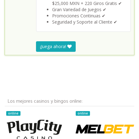
$25,000 MXN + 220 Giros Gratis ✔
Gran Variedad de Juegos ✔
Promociones Continuas ✔
Seguridad y Soporte al Cliente ✔
¡Juega ahora!
Los mejores casinos y bingos online:
online
online