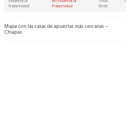
Estancia la
en Estancia la
10:00-
co
Fraternidad
Fraternidad
05:00
Mapa con las casas de apuestas más cercanas –
Chiapas