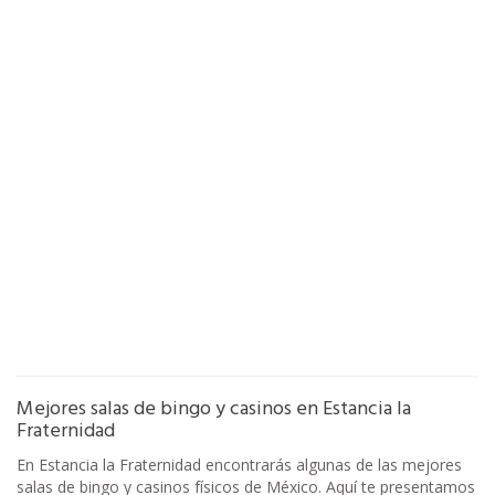
Mejores salas de bingo y casinos en Estancia la
Fraternidad
En Estancia la Fraternidad encontrarás algunas de las mejores
salas de bingo y casinos físicos de México. Aquí te presentamos