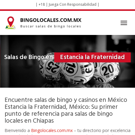
Skip
| +18 | Juega Con Responsabilidad |
to
main
content
Toggl
navig
Salas de Bingo en
Estancia la Fraternidad
Encuentre salas de bingo y casinos en México
Estancia la Fraternidad, México: Su primer
punto de referencia para salas de bingo
locales en Chiapas
Bienvenido a
Bingolocales.com.mx
– tu directorio por excelencia