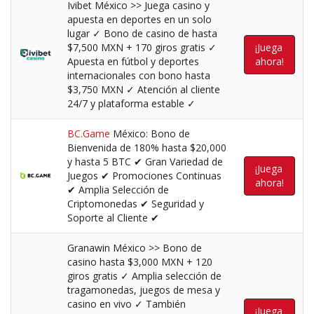
Ivibet México >> Juega casino y
apuesta en deportes en un solo
lugar ✓ Bono de casino de hasta
$7,500 MXN + 170 giros gratis ✓
¡Juega
Apuesta en fútbol y deportes
ahora!
internacionales con bono hasta
$3,750 MXN ✓ Atención al cliente
24/7 y plataforma estable ✓
BC.Game
México: Bono de
Bienvenida de 180% hasta $20,000
y hasta 5 BTC ✔ Gran Variedad de
¡Juega
Juegos ✔ Promociones Continuas
ahora!
✔ Amplia Selección de
Criptomonedas ✔ Seguridad y
Soporte al Cliente ✔
Granawin México >> Bono de
casino hasta $3,000 MXN + 120
giros gratis ✓ Amplia selección de
tragamonedas, juegos de mesa y
casino en vivo ✓ También
¡Juega