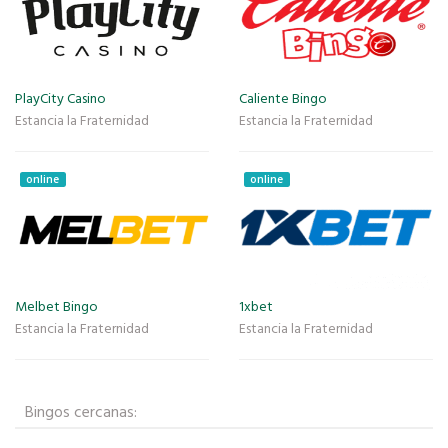
PlayCity Casino
Caliente Bingo
Estancia la Fraternidad
Estancia la Fraternidad
online
online
Melbet Bingo
1xbet
Estancia la Fraternidad
Estancia la Fraternidad
Bingos cercanas: