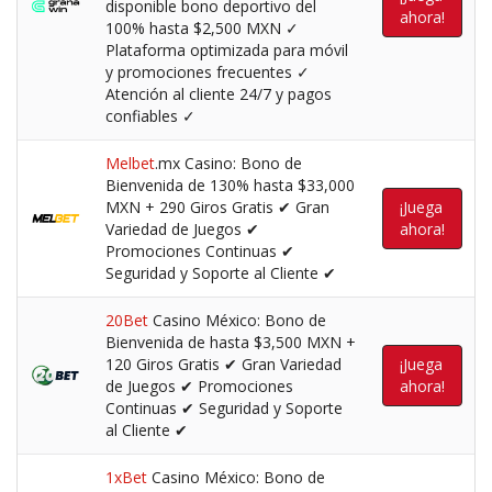
disponible bono deportivo del
ahora!
100% hasta $2,500 MXN ✓
Plataforma optimizada para móvil
y promociones frecuentes ✓
Atención al cliente 24/7 y pagos
confiables ✓
Melbet
.mx Casino: Bono de
Bienvenida de 130% hasta $33,000
MXN + 290 Giros Gratis ✔ Gran
¡Juega
Variedad de Juegos ✔
ahora!
Promociones Continuas ✔
Seguridad y Soporte al Cliente ✔
20Bet
Casino México: Bono de
Bienvenida de hasta $3,500 MXN +
120 Giros Gratis ✔ Gran Variedad
¡Juega
de Juegos ✔ Promociones
ahora!
Continuas ✔ Seguridad y Soporte
al Cliente ✔
1xBet
Casino México: Bono de