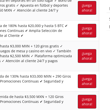
esta en deportes en un solo lugar ✓ Bono de
ros gratis ✓ Apuesta en fútbol y deportes
¡Juega
50 MXN ✓ Atención al cliente 24/7 y
ahora!
a de 180% hasta $20,000 y hasta 5 BTC ✔
¡Juega
nes Continuas ✔ Amplia Selección de
ahora!
e al Cliente ✔
hasta $3,000 MXN + 120 giros gratis ✓
juegos de mesa y casino en vivo ✓ También
¡Juega
 hasta $2,500 MXN ✓ Plataforma optimizada
ahora!
 ✓ Atención al cliente 24/7 y pagos
ida de 130% hasta $33,000 MXN + 290 Giros
¡Juega
 Promociones Continuas ✔ Seguridad y
ahora!
enida de hasta $3,500 MXN + 120 Giros
¡Juega
 Promociones Continuas ✔ Seguridad y
ahora!