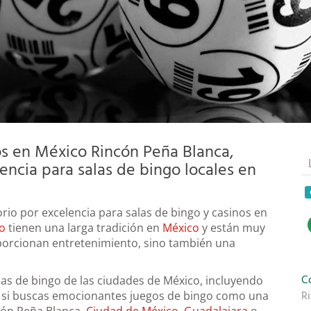
os en México Rincón Peña Blanca,
encia para salas de bingo locales en
orio por excelencia para salas de bingo y casinos en
go
tienen una larga tradición en
México
y están muy
porcionan entretenimiento, sino también una
C
las de bingo de las ciudades de México, incluyendo
R
to si buscas emocionantes juegos de bingo como una