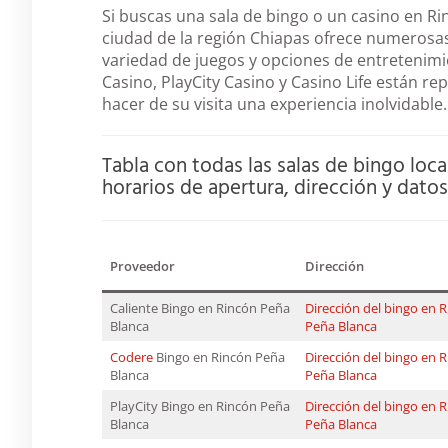
Si buscas una sala de bingo o un casino en Ri
ciudad de la región Chiapas ofrece numerosa
variedad de juegos y opciones de entreteni
Casino, PlayCity Casino y Casino Life están r
hacer de su visita una experiencia inolvidable.
Tabla con todas las salas de bingo loc
horarios de apertura, dirección y dato
Proveedor
Dirección
Caliente Bingo en Rincón Peña
Dirección del bingo en 
Blanca
Peña Blanca
Codere
Bingo en Rincón Peña
Dirección del bingo en 
Blanca
Peña Blanca
PlayCity Bingo en Rincón Peña
Dirección del bingo en 
Blanca
Peña Blanca