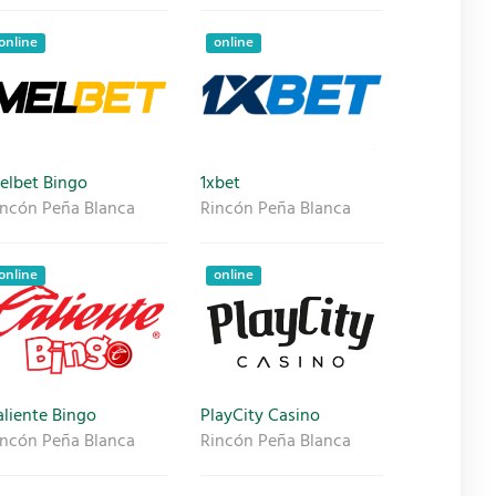
online
online
elbet Bingo
1xbet
incón Peña Blanca
Rincón Peña Blanca
online
online
aliente Bingo
PlayCity Casino
incón Peña Blanca
Rincón Peña Blanca