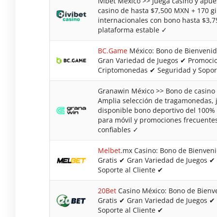
Ivibet México >> Juega casino y apu
casino de hasta $7,500 MXN + 170 gi
internacionales con bono hasta $3,7
plataforma estable ✓
BC.Game
México: Bono de Bienvenid
Gran Variedad de Juegos ✔ Promocio
Criptomonedas ✔ Seguridad y Soport
Granawin México >> Bono de casino 
Amplia selección de tragamonedas, 
disponible bono deportivo del 100%
para móvil y promociones frecuentes
confiables ✓
Melbet
.mx Casino: Bono de Bienven
Gratis ✔ Gran Variedad de Juegos ✔
Soporte al Cliente ✔
20Bet
Casino México: Bono de Bienv
Gratis ✔ Gran Variedad de Juegos ✔
Soporte al Cliente ✔