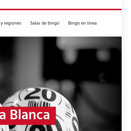
y regiones
Salas de bingo
Bingo en línea
a Blanca