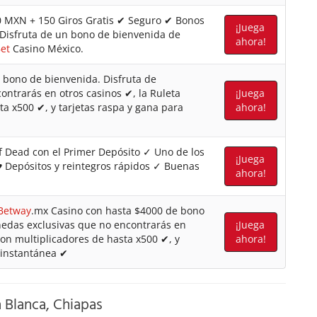
0 MXN + 150 Giros Gratis ✔ Seguro ✔ Bonos
¡Juega
 Disfruta de un bono de bienvenida de
ahora!
et
Casino México.
bono de bienvenida. Disfruta de
ntrarás en otros casinos ✔, la Ruleta
¡Juega
ta x500 ✔, y tarjetas raspa y gana para
ahora!
of Dead con el Primer Depósito ✓ Uno de los
¡Juega
 ♥ Depósitos y reintegros rápidos ✓ Buenas
ahora!
Betway
.mx Casino con hasta $4000 de bono
nedas exclusivas que no encontrarás en
¡Juega
 con multiplicadores de hasta x500 ✔, y
ahora!
n instantánea ✔
 Blanca, Chiapas