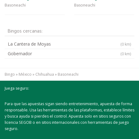
Basoneachi
Basoneachi
Bingos cercanas:
La Cantera de Moyas
(0 km)
Gobernador
(0 km)
Bingo
»
México
»
Chihuahua
»
Basoneachi
Juega seguro:
Para que las apuestas sigan siendo entretenimiento, apuesta de forma
responsable. Usa las herramientas de las plataformas, establece límites
y busca ayuda si pierdes el control. Apuesta solo en sitios seguros con
licencia SEGOB o en sitios internacionales con herramientas de juego
seguro.