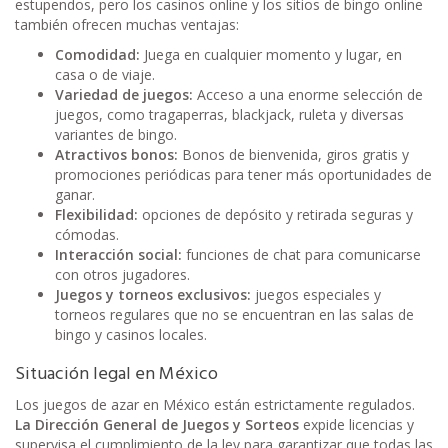
estupendos, pero los casinos online y los sitios de bingo online
también ofrecen muchas ventajas:
Comodidad:
Juega en cualquier momento y lugar, en
casa o de viaje.
Variedad de juegos:
Acceso a una enorme selección de
juegos, como tragaperras, blackjack, ruleta y diversas
variantes de bingo.
Atractivos bonos:
Bonos de bienvenida, giros gratis y
promociones periódicas para tener más oportunidades de
ganar.
Flexibilidad:
opciones de depósito y retirada seguras y
cómodas.
Interacción social:
funciones de chat para comunicarse
con otros jugadores.
Juegos y torneos exclusivos:
juegos especiales y
torneos regulares que no se encuentran en las salas de
bingo y casinos locales.
Situación legal en México
Los juegos de azar en México están estrictamente regulados.
La Dirección General de Juegos y Sorteos
expide licencias y
supervisa el cumplimiento de la ley para garantizar que todas las