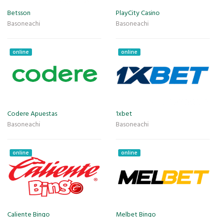
Betsson
PlayCity Casino
Basoneachi
Basoneachi
online
online
Codere Apuestas
1xbet
Basoneachi
Basoneachi
online
online
Caliente Bingo
Melbet Bingo