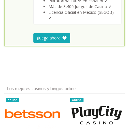
Plataforma 100 % en Español ✔
Más de 3,400 Juegos de Casino ✔
Licencia Oficial en México (SEGOB)
✔
¡Juega ahora!
Los mejores casinos y bingos online:
online
online