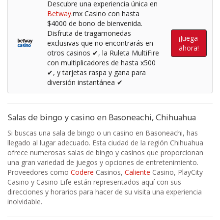
Descubre una experiencia única en
Betway
.mx Casino con hasta
$4000 de bono de bienvenida.
Disfruta de tragamonedas
¡Juega
exclusivas que no encontrarás en
ahora!
otros casinos ✔, la Ruleta MultiFire
con multiplicadores de hasta x500
✔, y tarjetas raspa y gana para
diversión instantánea ✔
Salas de bingo y casino en Basoneachi, Chihuahua
Si buscas una sala de bingo o un casino en Basoneachi, has
llegado al lugar adecuado. Esta ciudad de la región Chihuahua
ofrece numerosas salas de bingo y casinos que proporcionan
una gran variedad de juegos y opciones de entretenimiento.
Proveedores como
Codere
Casinos,
Caliente
Casino, PlayCity
Casino y Casino Life están representados aquí con sus
direcciones y horarios para hacer de su visita una experiencia
inolvidable.