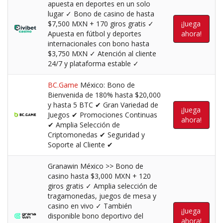
apuesta en deportes en un solo
lugar ✓ Bono de casino de hasta
$7,500 MXN + 170 giros gratis ✓
¡Juega
Apuesta en fútbol y deportes
ahora!
internacionales con bono hasta
$3,750 MXN ✓ Atención al cliente
24/7 y plataforma estable ✓
BC.Game
México: Bono de
Bienvenida de 180% hasta $20,000
y hasta 5 BTC ✔ Gran Variedad de
¡Juega
Juegos ✔ Promociones Continuas
ahora!
✔ Amplia Selección de
Criptomonedas ✔ Seguridad y
Soporte al Cliente ✔
Granawin México >> Bono de
casino hasta $3,000 MXN + 120
giros gratis ✓ Amplia selección de
tragamonedas, juegos de mesa y
casino en vivo ✓ También
¡Juega
disponible bono deportivo del
ahora!