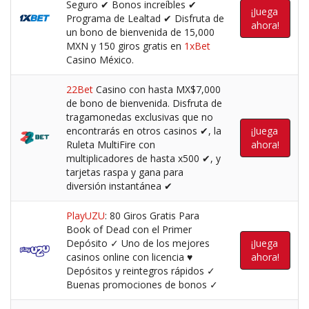
Seguro ✔ Bonos increíbles ✔
¡Juega
Programa de Lealtad ✔ Disfruta de
ahora!
un bono de bienvenida de 15,000
MXN y 150 giros gratis en
1xBet
Casino México.
22Bet
Casino con hasta MX$7,000
de bono de bienvenida. Disfruta de
tragamonedas exclusivas que no
encontrarás en otros casinos ✔, la
¡Juega
Ruleta MultiFire con
ahora!
multiplicadores de hasta x500 ✔, y
tarjetas raspa y gana para
diversión instantánea ✔
PlayUZU
: 80 Giros Gratis Para
Book of Dead con el Primer
Depósito ✓ Uno de los mejores
¡Juega
casinos online con licencia ♥
ahora!
Depósitos y reintegros rápidos ✓
Buenas promociones de bonos ✓