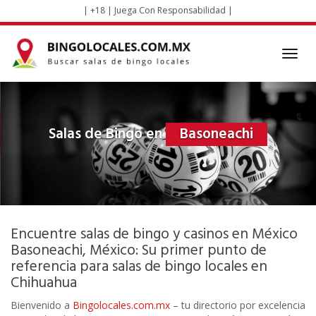
Skip
| +18 | Juega Con Responsabilidad |
to
main
content
Toggl
navig
Salas de Bingo en
Basoneachi
Encuentre salas de bingo y casinos en México
Basoneachi, México: Su primer punto de
referencia para salas de bingo locales en
Chihuahua
Bienvenido a
Bingolocales.com.mx
– tu directorio por excelencia