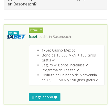
en Basoneachi?
Premium
online
1xbet
sucht in
Basoneachi
1xBet Casino México:
Bono de 15,000 MXN + 150 Giros
Gratis ✔
Seguro ✔ Bonos increíbles ✔
Programa de Lealtad ✔
Disfruta de un bono de bienvenida
de 15,000 MXN y 150 giros gratis ✔
¡Juega ahora!