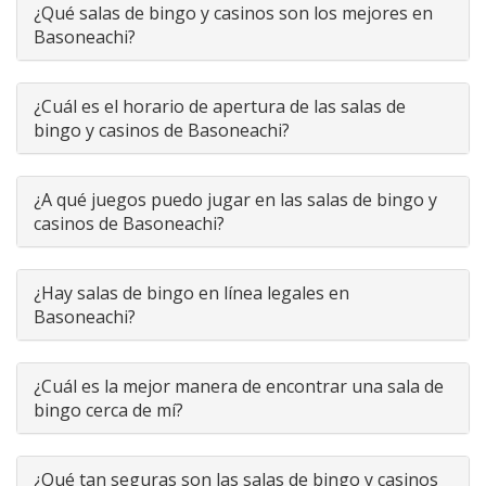
¿Qué salas de bingo y casinos son los mejores en
Basoneachi?
¿Cuál es el horario de apertura de las salas de
bingo y casinos de Basoneachi?
¿A qué juegos puedo jugar en las salas de bingo y
casinos de Basoneachi?
¿Hay salas de bingo en línea legales en
Basoneachi?
¿Cuál es la mejor manera de encontrar una sala de
bingo cerca de mí?
¿Qué tan seguras son las salas de bingo y casinos