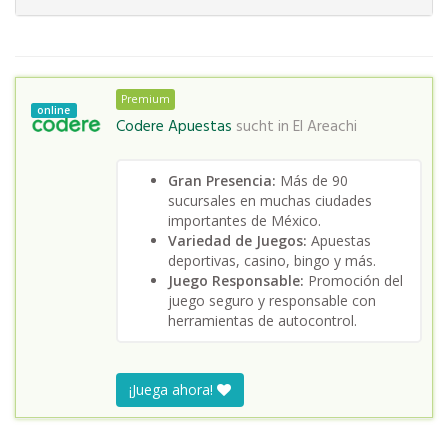
Premium
online
Codere Apuestas
sucht in
El Areachi
Gran Presencia:
Más de 90
sucursales en muchas ciudades
importantes de México.
Variedad de Juegos:
Apuestas
deportivas, casino, bingo y más.
Juego Responsable:
Promoción del
juego seguro y responsable con
herramientas de autocontrol.
¡Juega ahora!