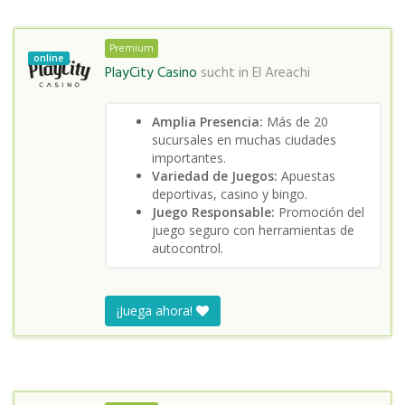
Premium
online
PlayCity Casino
sucht in
El Areachi
Amplia Presencia:
Más de 20
sucursales en muchas ciudades
importantes.
Variedad de Juegos:
Apuestas
deportivas, casino y bingo.
Juego Responsable:
Promoción del
juego seguro con herramientas de
autocontrol.
¡Juega ahora!