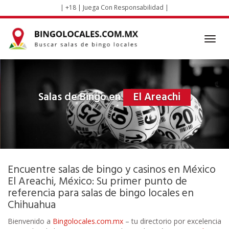
Skip
| +18 | Juega Con Responsabilidad |
to
main
content
Toggl
navig
Salas de Bingo en
El Areachi
Encuentre salas de bingo y casinos en México
El Areachi, México: Su primer punto de
referencia para salas de bingo locales en
Chihuahua
Bienvenido a
Bingolocales.com.mx
– tu directorio por excelencia