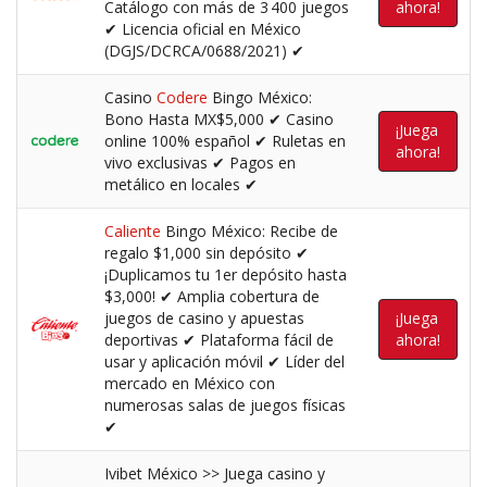
Catálogo con más de 3 400 juegos
ahora!
✔ Licencia oficial en México
(DGJS/DCRCA/0688/2021) ✔
Casino
Codere
Bingo México:
Bono Hasta MX$5,000 ✔ Casino
¡Juega
online 100% español ✔ Ruletas en
ahora!
vivo exclusivas ✔ Pagos en
metálico en locales ✔
Caliente
Bingo México: Recibe de
regalo $1,000 sin depósito ✔
¡Duplicamos tu 1er depósito hasta
$3,000! ✔ Amplia cobertura de
juegos de casino y apuestas
¡Juega
deportivas ✔ Plataforma fácil de
ahora!
usar y aplicación móvil ✔ Líder del
mercado en México con
numerosas salas de juegos físicas
✔
Ivibet México >> Juega casino y