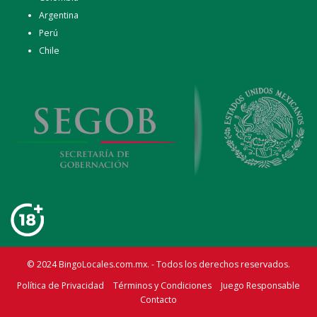
Argentina
Perú
Chile
© 2024 BingoLocales.com.mx. - Todos los derechos reservados.
Política de Privacidad
Términos y Condiciones
Juego Responsable
Contacto