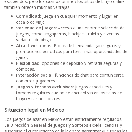
estupendos, pero los casinos online y los sitios de bingo online
también ofrecen muchas ventajas:
Comodidad:
Juega en cualquier momento y lugar, en
casa o de viaje.
Variedad de juegos:
Acceso a una enorme selección de
juegos, como tragaperras, blackjack, ruleta y diversas
variantes de bingo.
Atractivos bonos:
Bonos de bienvenida, giros gratis y
promociones periódicas para tener más oportunidades de
ganar.
Flexibilidad:
opciones de depósito y retirada seguras y
cómodas.
Interacción social:
funciones de chat para comunicarse
con otros jugadores.
Juegos y torneos exclusivos:
juegos especiales y
torneos regulares que no se encuentran en las salas de
bingo y casinos locales.
Situación legal en México
Los juegos de azar en México están estrictamente regulados.
La Dirección General de Juegos y Sorteos
expide licencias y
supervisa el cumplimiento de la ley para garantizar que todas las