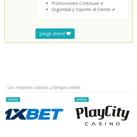
Promociones Continuas ✔
Seguridad y Soporte al Cliente ✔
¡Juega ahora!
Los mejores casinos y bingos online:
online
online