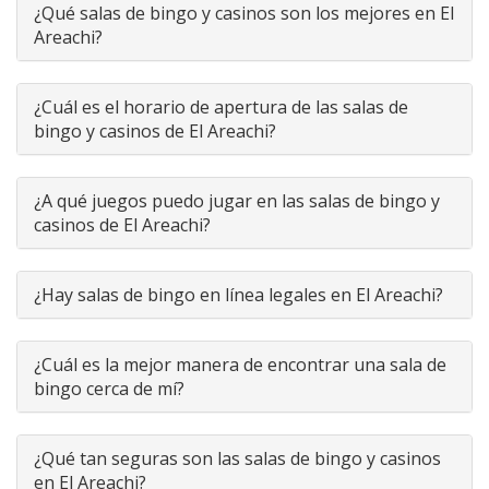
¿Qué salas de bingo y casinos son los mejores en El
Areachi?
¿Cuál es el horario de apertura de las salas de
bingo y casinos de El Areachi?
¿A qué juegos puedo jugar en las salas de bingo y
casinos de El Areachi?
¿Hay salas de bingo en línea legales en El Areachi?
¿Cuál es la mejor manera de encontrar una sala de
bingo cerca de mí?
¿Qué tan seguras son las salas de bingo y casinos
en El Areachi?