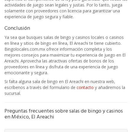
actividades de juego sean legales y justas. Por lo tanto, juega
solamente con proveedores con licencia para garantizar una
experiencia de juego segura y fiable.
Conclusión
Ya sea que busques salas de bingo y casinos locales o casinos
en línea y sitios de bingo en línea, El Areachi te tiene cubierto.
Bingolocales.com.mx ofrece información completa y los
mejores consejos para maximizar tu experiencia de juego en El
Areachi. Aprovecha las atractivas ofertas de bonos de los
proveedores en línea y disfruta de una experiencia de juego
emocionante y segura.
Si falta alguna sala de bingo en El Areachi en nuestra web,
escríbenos a través del formulario de
contacto
y añadiremos la
sucursal.
Preguntas frecuentes sobre salas de bingo y casinos
en México, El Areachi