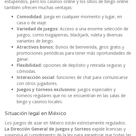
estupendos, pero los casinos online y los sitios de bingo online
también ofrecen muchas ventajas:
Comodidad:
Juega en cualquier momento y lugar, en
casa o de viaje.
Variedad de juegos:
Acceso a una enorme selección de
juegos, como tragaperras, blackjack, ruleta y diversas
variantes de bingo.
Atractivos bonos:
Bonos de bienvenida, giros gratis y
promociones periódicas para tener más oportunidades de
ganar.
Flexibilidad:
opciones de depósito y retirada seguras y
cómodas.
Interacción social:
funciones de chat para comunicarse
con otros jugadores.
Juegos y torneos exclusivos:
juegos especiales y
torneos regulares que no se encuentran en las salas de
bingo y casinos locales.
Situación legal en México
Los juegos de azar en México están estrictamente regulados.
La Dirección General de Juegos y Sorteos
expide licencias y
supervisa el cumplimiento de la ley para garantizar que todas las