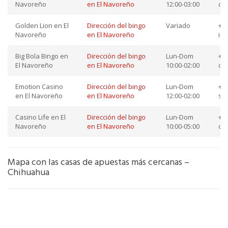
Navoreño
en El Navoreño
12:00-03:00
co
Golden Lion en El
Dirección del bingo
Variado
+52
Navoreño
en El Navoreño
in
Big Bola Bingo en
Dirección del bingo
Lun-Dom
+52
El Navoreño
en El Navoreño
10:00-02:00
co
Emotion Casino
Dirección del bingo
Lun-Dom
+52
en El Navoreño
en El Navoreño
12:00-02:00
so
Casino Life en El
Dirección del bingo
Lun-Dom
+52
Navoreño
en El Navoreño
10:00-05:00
co
Mapa con las casas de apuestas más cercanas –
Chihuahua