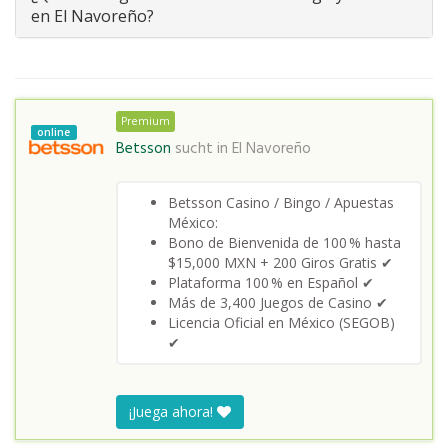
en El Navoreño?
Premium
online
Betsson
sucht in
El Navoreño
Betsson Casino / Bingo / Apuestas
México:
Bono de Bienvenida de 100 % hasta
$15,000 MXN + 200 Giros Gratis ✔
Plataforma 100 % en Español ✔
Más de 3,400 Juegos de Casino ✔
Licencia Oficial en México (SEGOB)
✔
¡Juega ahora!