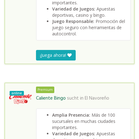
importantes.
Variedad de Juegos:
Apuestas
deportivas, casino y bingo.
Juego Responsable:
Promoción del
juego seguro con herramientas de
autocontrol.
¡Juega ahora!
Premium
online
Caliente Bingo
sucht in
El Navoreño
Amplia Presencia:
Más de 100
sucursales en muchas ciudades
importantes.
Variedad de Juegos:
Apuestas