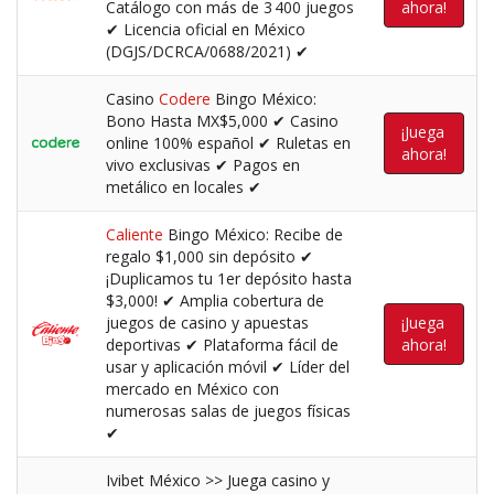
Catálogo con más de 3 400 juegos
ahora!
✔ Licencia oficial en México
(DGJS/DCRCA/0688/2021) ✔
Casino
Codere
Bingo México:
Bono Hasta MX$5,000 ✔ Casino
¡Juega
online 100% español ✔ Ruletas en
ahora!
vivo exclusivas ✔ Pagos en
metálico en locales ✔
Caliente
Bingo México: Recibe de
regalo $1,000 sin depósito ✔
¡Duplicamos tu 1er depósito hasta
$3,000! ✔ Amplia cobertura de
juegos de casino y apuestas
¡Juega
deportivas ✔ Plataforma fácil de
ahora!
usar y aplicación móvil ✔ Líder del
mercado en México con
numerosas salas de juegos físicas
✔
Ivibet México >> Juega casino y