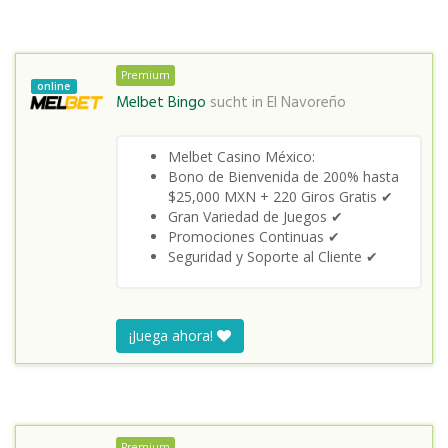
Premium
online
Melbet Bingo
sucht in
El Navoreño
Melbet Casino México:
Bono de Bienvenida de 200% hasta
$25,000 MXN + 220 Giros Gratis ✔
Gran Variedad de Juegos ✔
Promociones Continuas ✔
Seguridad y Soporte al Cliente ✔
¡Juega ahora!
Premium