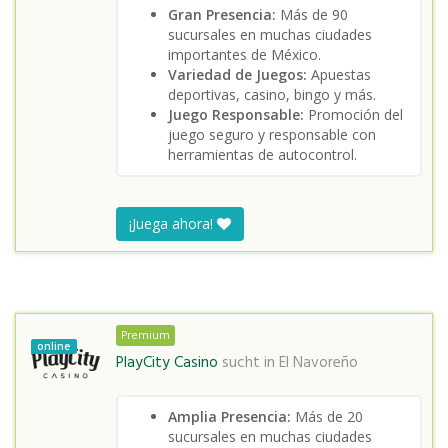
Gran Presencia:
Más de 90
sucursales en muchas ciudades
importantes de México.
Variedad de Juegos:
Apuestas
deportivas, casino, bingo y más.
Juego Responsable:
Promoción del
juego seguro y responsable con
herramientas de autocontrol.
¡Juega ahora!
Premium
online
PlayCity Casino
sucht in
El Navoreño
Amplia Presencia:
Más de 20
sucursales en muchas ciudades