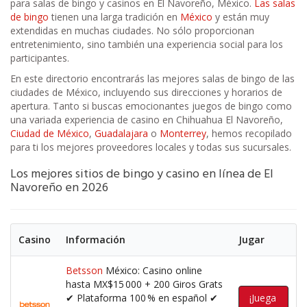
para salas de bingo y casinos en El Navoreño, México.
Las salas
de bingo
tienen una larga tradición en
México
y están muy
extendidas en muchas ciudades. No sólo proporcionan
entretenimiento, sino también una experiencia social para los
participantes.
En este directorio encontrarás las mejores salas de bingo de las
ciudades de México, incluyendo sus direcciones y horarios de
apertura. Tanto si buscas emocionantes juegos de bingo como
una variada experiencia de casino en Chihuahua El Navoreño,
Ciudad de México
,
Guadalajara
o
Monterrey
, hemos recopilado
para ti los mejores proveedores locales y todas sus sucursales.
Los mejores sitios de bingo y casino en línea de El
Navoreño en 2026
Casino
Información
Jugar
Betsson
México: Casino online
hasta MX$15 000 + 200 Giros Grats
✔ Plataforma 100 % en español ✔
¡Juega