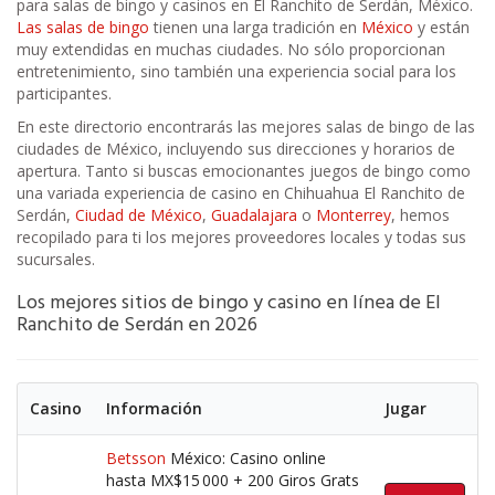
para salas de bingo y casinos en El Ranchito de Serdán, México.
Las salas de bingo
tienen una larga tradición en
México
y están
muy extendidas en muchas ciudades. No sólo proporcionan
entretenimiento, sino también una experiencia social para los
participantes.
En este directorio encontrarás las mejores salas de bingo de las
ciudades de México, incluyendo sus direcciones y horarios de
apertura. Tanto si buscas emocionantes juegos de bingo como
una variada experiencia de casino en Chihuahua El Ranchito de
Serdán,
Ciudad de México
,
Guadalajara
o
Monterrey
, hemos
recopilado para ti los mejores proveedores locales y todas sus
sucursales.
Los mejores sitios de bingo y casino en línea de El
Ranchito de Serdán en 2026
Casino
Información
Jugar
Betsson
México: Casino online
hasta MX$15 000 + 200 Giros Grats