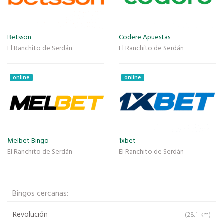
Betsson
Codere Apuestas
El Ranchito de Serdán
El Ranchito de Serdán
online
online
Melbet Bingo
1xbet
El Ranchito de Serdán
El Ranchito de Serdán
Bingos cercanas:
Revolución
(28.1 km)