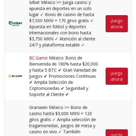
Ivibet México >> Juega casino y
apuesta en deportes en un solo
lugar ✓ Bono de casino de hasta
$7,500 MXN + 170 giros gratis ✓
¡Juega
Apuesta en fútbol y deportes
ahora!
internacionales con bono hasta
$3,750 MXN ✓ Atención al cliente
24/7 y plataforma estable ✓
BC.Game
México: Bono de
Bienvenida de 180% hasta $20,000
y hasta 5 BTC ✔ Gran Variedad de
¡Juega
Juegos ✔ Promociones Continuas
ahora!
✔ Amplia Selección de
Criptomonedas ✔ Seguridad y
Soporte al Cliente ✔
Granawin México >> Bono de
casino hasta $3,000 MXN + 120
giros gratis ✓ Amplia selección de
tragamonedas, juegos de mesa y
casino en vivo ✓ También
¡Juega