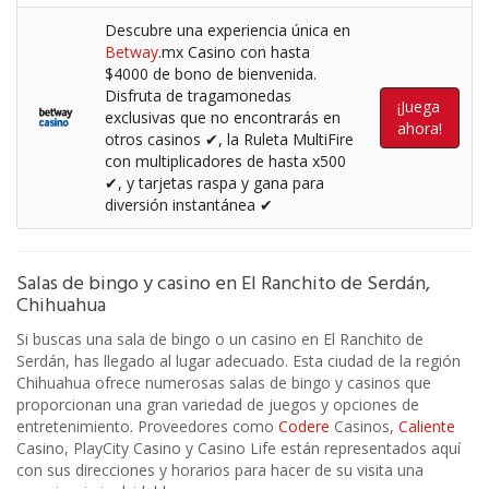
Descubre una experiencia única en
Betway
.mx Casino con hasta
$4000 de bono de bienvenida.
Disfruta de tragamonedas
¡Juega
exclusivas que no encontrarás en
ahora!
otros casinos ✔, la Ruleta MultiFire
con multiplicadores de hasta x500
✔, y tarjetas raspa y gana para
diversión instantánea ✔
Salas de bingo y casino en El Ranchito de Serdán,
Chihuahua
Si buscas una sala de bingo o un casino en El Ranchito de
Serdán, has llegado al lugar adecuado. Esta ciudad de la región
Chihuahua ofrece numerosas salas de bingo y casinos que
proporcionan una gran variedad de juegos y opciones de
entretenimiento. Proveedores como
Codere
Casinos,
Caliente
Casino, PlayCity Casino y Casino Life están representados aquí
con sus direcciones y horarios para hacer de su visita una