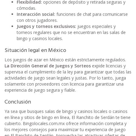
Flexibilidad:
opciones de depósito y retirada seguras y
cómodas.
Interacción social:
funciones de chat para comunicarse
con otros jugadores.
Juegos y torneos exclusivos:
juegos especiales y
torneos regulares que no se encuentran en las salas de
bingo y casinos locales.
Situación legal en México
Los juegos de azar en México están estrictamente regulados.
La Dirección General de Juegos y Sorteos
expide licencias y
supervisa el cumplimiento de la ley para garantizar que todas las
actividades de juego sean legales y justas. Por lo tanto, juega
solamente con proveedores con licencia para garantizar una
experiencia de juego segura y fiable.
Conclusión
Ya sea que busques salas de bingo y casinos locales o casinos
en línea y sitios de bingo en línea, El Ranchito de Serdán te tiene
cubierto. Bingolocales.com.mx ofrece información completa y
los mejores consejos para maximizar tu experiencia de juego
en El Ranchito de Serdán. Aprovecha las atractivas ofertas de