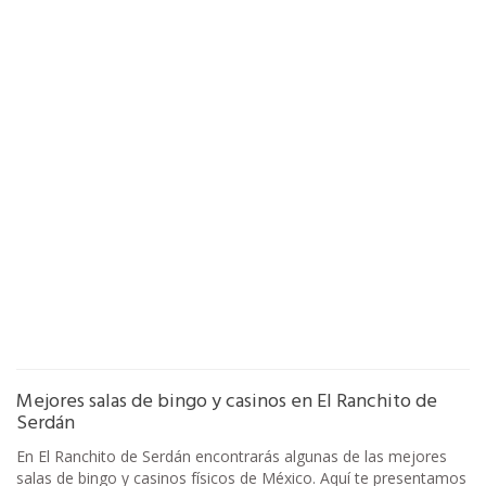
Mejores salas de bingo y casinos en El Ranchito de
Serdán
En El Ranchito de Serdán encontrarás algunas de las mejores
salas de bingo y casinos físicos de México. Aquí te presentamos