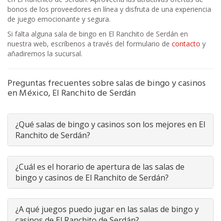
bonos de los proveedores en línea y disfruta de una experiencia
de juego emocionante y segura.
Si falta alguna sala de bingo en El Ranchito de Serdán en
nuestra web, escríbenos a través del formulario de
contacto
y
añadiremos la sucursal.
Preguntas frecuentes sobre salas de bingo y casinos
en México, El Ranchito de Serdán
¿Qué salas de bingo y casinos son los mejores en El
Ranchito de Serdán?
¿Cuál es el horario de apertura de las salas de
bingo y casinos de El Ranchito de Serdán?
¿A qué juegos puedo jugar en las salas de bingo y
casinos de El Ranchito de Serdán?