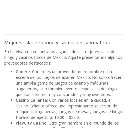
Mejores salas de bingo y casinos en La Vinateria
En La Vinateria encontrarás algunas de las mejores salas de
bingo y casinos físicos de México. Aquí te presentamos algunos
proveedores destacados:
Codere:
Codere es un proveedor de renombre en la
escena de los juegos de azar en México. No sólo ofrecen
una amplia gama de juegos de casino y máquinas
tragaperras, sino también eventos especiales de bingo
que son siempre muy concurridos y muy divertidos.
Casino Caliente:
Con varios locales en la ciudad, el
Casino Caliente ofrece una impresionante selección de
máquinas tragaperras, juegos de mesa y juegos de bingo.
Horario de apertura: 10:00 – 02:00.
PlayCity Casino
: Otro gran nombre en el mundo de los