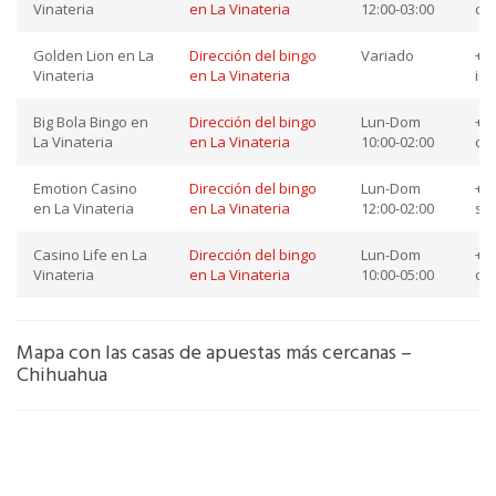
Vinateria
en La Vinateria
12:00-03:00
co
Golden Lion en La
Dirección del bingo
Variado
+52
Vinateria
en La Vinateria
in
Big Bola Bingo en
Dirección del bingo
Lun-Dom
+52
La Vinateria
en La Vinateria
10:00-02:00
co
Emotion Casino
Dirección del bingo
Lun-Dom
+52
en La Vinateria
en La Vinateria
12:00-02:00
so
Casino Life en La
Dirección del bingo
Lun-Dom
+52
Vinateria
en La Vinateria
10:00-05:00
co
Mapa con las casas de apuestas más cercanas –
Chihuahua