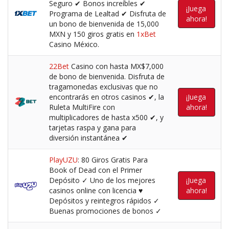
Seguro ✔ Bonos increíbles ✔
¡Juega
Programa de Lealtad ✔ Disfruta de
ahora!
un bono de bienvenida de 15,000
MXN y 150 giros gratis en
1xBet
Casino México.
22Bet
Casino con hasta MX$7,000
de bono de bienvenida. Disfruta de
tragamonedas exclusivas que no
encontrarás en otros casinos ✔, la
¡Juega
Ruleta MultiFire con
ahora!
multiplicadores de hasta x500 ✔, y
tarjetas raspa y gana para
diversión instantánea ✔
PlayUZU
: 80 Giros Gratis Para
Book of Dead con el Primer
Depósito ✓ Uno de los mejores
¡Juega
casinos online con licencia ♥
ahora!
Depósitos y reintegros rápidos ✓
Buenas promociones de bonos ✓