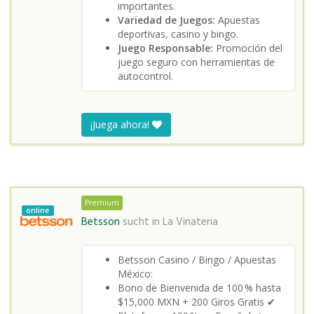
importantes.
Variedad de Juegos:
Apuestas
deportivas, casino y bingo.
Juego Responsable:
Promoción del
juego seguro con herramientas de
autocontrol.
¡Juega ahora!
Premium
online
Betsson
sucht in
La Vinateria
Betsson Casino / Bingo / Apuestas
México:
Bono de Bienvenida de 100 % hasta
$15,000 MXN + 200 Giros Gratis ✔