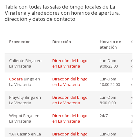
Tabla con todas las salas de bingo locales de La
Vinateria y alrededores con horarios de apertura,
dirección y datos de contacto
Proveedor
Dirección
Horario de
Co
atención
Caliente Bingo en
Dirección del bingo
Lun-Dom
018
La Vinateria
en La Vinateria
9:00-23:00
co
Codere
Bingo en
Dirección del bingo
Lun-Dom
+52
La Vinateria
en La Vinateria
10:00-22:00
so
PlayCity Bingo en
Dirección del bingo
Lun-Dom
+52
La Vinateria
en La Vinateria
8:00-0:00
at
Winpot Bingo en
Dirección del bingo
24/7
+52
La Vinateria
en La Vinateria
so
YAK Casino en La
Dirección del bingo
Lun-Dom
+52