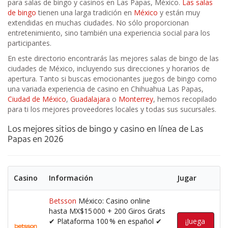
para salas de bingo y casinos en Las Papas, México.
Las salas
de bingo
tienen una larga tradición en
México
y están muy
extendidas en muchas ciudades. No sólo proporcionan
entretenimiento, sino también una experiencia social para los
participantes.
En este directorio encontrarás las mejores salas de bingo de las
ciudades de México, incluyendo sus direcciones y horarios de
apertura. Tanto si buscas emocionantes juegos de bingo como
una variada experiencia de casino en Chihuahua Las Papas,
Ciudad de México
,
Guadalajara
o
Monterrey
, hemos recopilado
para ti los mejores proveedores locales y todas sus sucursales.
Los mejores sitios de bingo y casino en línea de Las
Papas en 2026
Casino
Información
Jugar
Betsson
México: Casino online
hasta MX$15 000 + 200 Giros Grats
✔ Plataforma 100 % en español ✔
¡Juega