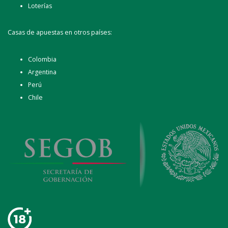
Loterías
Casas de apuestas en otros países:
Colombia
Argentina
Perú
Chile