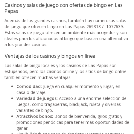
Casinos y salas de juego con ofertas de bingo en Las
Papas
Además de los grandes casinos, también hay numerosas salas
de juego que ofrecen bingo en Las Papas 269318 / -1077639.
Estas salas de juego ofrecen un ambiente más acogedor y son
ideales para los aficionados al bingo que buscan una alternativa
a los grandes casinos.
Ventajas de los casinos y bingos en línea
Las salas de bingo locales y los casinos de Las Papas son
estupendos, pero los casinos online y los sitios de bingo online
también ofrecen muchas ventajas:
Comodidad:
Juega en cualquier momento y lugar, en
casa o de viaje.
Variedad de juegos:
Acceso a una enorme selección de
juegos, como tragaperras, blackjack, ruleta y diversas
variantes de bingo.
Atractivos bonos:
Bonos de bienvenida, giros gratis y
promociones periódicas para tener más oportunidades de
ganar.