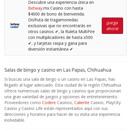
Descubre una experiencia única en
Betway
.mx Casino con hasta
$4000 de bono de bienvenida.
Disfruta de tragamonedas
¡Juega
exclusivas que no encontrarás en
ahora!
otros casinos ✔, la Ruleta MultiFire
con multiplicadores de hasta x500
✔, y tarjetas raspa y gana para
diversión instantánea ✔
Salas de bingo y casino en Las Papas, Chihuahua
Si buscas una sala de bingo o un casino en Las Papas, has
llegado al lugar adecuado. Esta ciudad de la región Chihuahua
ofrece numerosas salas de bingo y casinos que proporcionan
una gran variedad de juegos y opciones de entretenimiento.
Proveedores como
Codere
Casinos,
Caliente
Casino, PlayCity
Casino y Casino Life están representados aquí con sus
direcciones y horarios para hacer de su visita una experiencia
inolvidable.