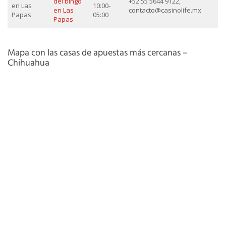
del bingo
+52 55 5644 9122,
en Las
10:00-
en Las
contacto@casinolife.mx
Papas
05:00
Papas
Mapa con las casas de apuestas más cercanas –
Chihuahua