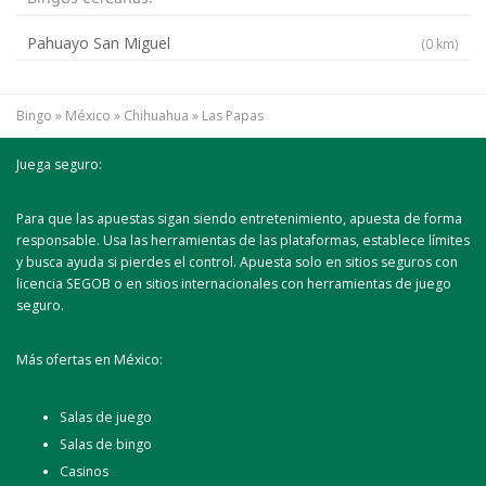
Pahuayo San Miguel
(0 km)
Bingo
»
México
»
Chihuahua
»
Las Papas
Juega seguro:
Para que las apuestas sigan siendo entretenimiento, apuesta de forma
responsable. Usa las herramientas de las plataformas, establece límites
y busca ayuda si pierdes el control. Apuesta solo en sitios seguros con
licencia SEGOB o en sitios internacionales con herramientas de juego
seguro.
Más ofertas en México:
Salas de juego
Salas de bingo
Casinos