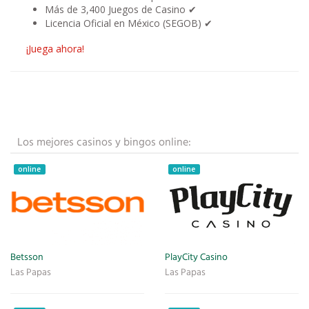
Más de 3,400 Juegos de Casino ✔
Licencia Oficial en México (SEGOB) ✔
¡Juega ahora!
Los mejores casinos y bingos online:
online
online
Betsson
PlayCity Casino
Las Papas
Las Papas