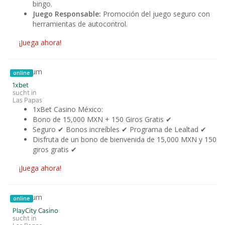
bingo.
Juego Responsable:
Promoción del juego seguro con
herramientas de autocontrol.
¡Juega ahora!
Premium
online
1xbet
sucht in
Las Papas
1xBet Casino México:
Bono de 15,000 MXN + 150 Giros Gratis ✔
Seguro ✔ Bonos increíbles ✔ Programa de Lealtad ✔
Disfruta de un bono de bienvenida de 15,000 MXN y 150
giros gratis ✔
¡Juega ahora!
Premium
online
PlayCity Casino
sucht in