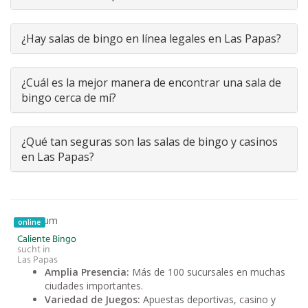
¿Hay salas de bingo en línea legales en Las Papas?
¿Cuál es la mejor manera de encontrar una sala de
bingo cerca de mí?
¿Qué tan seguras son las salas de bingo y casinos
en Las Papas?
Premium
online
Caliente Bingo
sucht in
Las Papas
Amplia Presencia:
Más de 100 sucursales en muchas
ciudades importantes.
Variedad de Juegos:
Apuestas deportivas, casino y