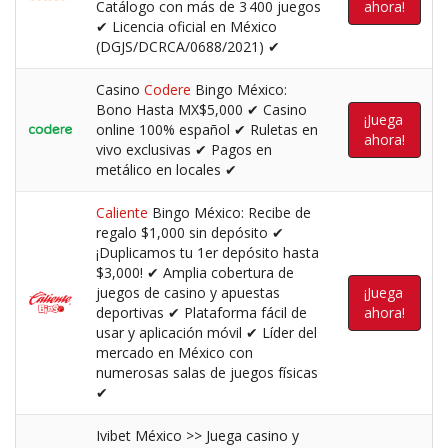
Catálogo con más de 3 400 juegos
ahora!
✔ Licencia oficial en México
(DGJS/DCRCA/0688/2021) ✔
Casino
Codere
Bingo México:
Bono Hasta MX$5,000 ✔ Casino
¡Juega
online 100% español ✔ Ruletas en
ahora!
vivo exclusivas ✔ Pagos en
metálico en locales ✔
Caliente
Bingo México: Recibe de
regalo $1,000 sin depósito ✔
¡Duplicamos tu 1er depósito hasta
$3,000! ✔ Amplia cobertura de
juegos de casino y apuestas
¡Juega
deportivas ✔ Plataforma fácil de
ahora!
usar y aplicación móvil ✔ Líder del
mercado en México con
numerosas salas de juegos físicas
✔
Ivibet México >> Juega casino y