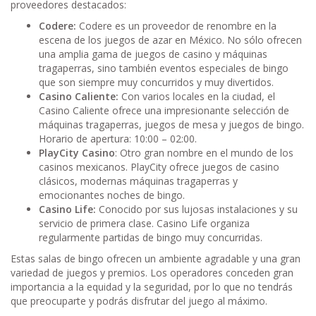
proveedores destacados:
Codere:
Codere es un proveedor de renombre en la
escena de los juegos de azar en México. No sólo ofrecen
una amplia gama de juegos de casino y máquinas
tragaperras, sino también eventos especiales de bingo
que son siempre muy concurridos y muy divertidos.
Casino Caliente:
Con varios locales en la ciudad, el
Casino Caliente ofrece una impresionante selección de
máquinas tragaperras, juegos de mesa y juegos de bingo.
Horario de apertura: 10:00 – 02:00.
PlayCity Casino
: Otro gran nombre en el mundo de los
casinos mexicanos. PlayCity ofrece juegos de casino
clásicos, modernas máquinas tragaperras y
emocionantes noches de bingo.
Casino Life:
Conocido por sus lujosas instalaciones y su
servicio de primera clase. Casino Life organiza
regularmente partidas de bingo muy concurridas.
Estas salas de bingo ofrecen un ambiente agradable y una gran
variedad de juegos y premios. Los operadores conceden gran
importancia a la equidad y la seguridad, por lo que no tendrás
que preocuparte y podrás disfrutar del juego al máximo.