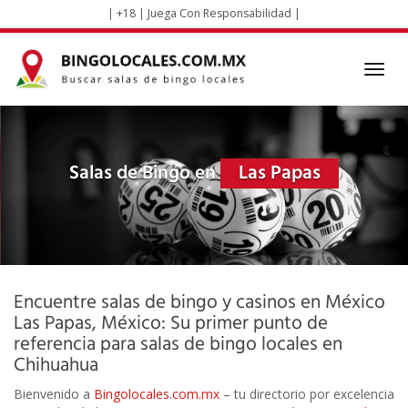
Skip
| +18 | Juega Con Responsabilidad |
to
main
content
Toggl
navig
Salas de Bingo en
Las Papas
Encuentre salas de bingo y casinos en México
Las Papas, México: Su primer punto de
referencia para salas de bingo locales en
Chihuahua
Bienvenido a
Bingolocales.com.mx
– tu directorio por excelencia