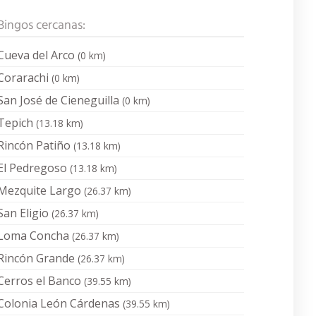
Bingos cercanas:
Cueva del Arco
(0 km)
Corarachi
(0 km)
San José de Cieneguilla
(0 km)
Tepich
(13.18 km)
Rincón Patiño
(13.18 km)
El Pedregoso
(13.18 km)
Mezquite Largo
(26.37 km)
San Eligio
(26.37 km)
Loma Concha
(26.37 km)
Rincón Grande
(26.37 km)
Cerros el Banco
(39.55 km)
Colonia León Cárdenas
(39.55 km)