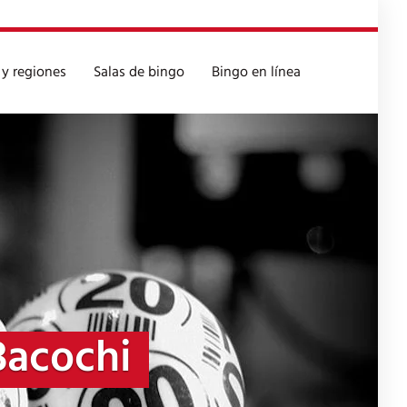
y regiones
Salas de bingo
Bingo en línea
Bacochi