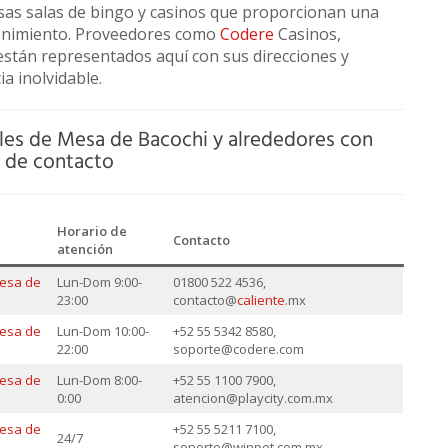
sas salas de bingo y casinos que proporcionan una
tenimiento. Proveedores como
Codere
Casinos,
 están representados aquí con sus direcciones y
a inolvidable.
ales de Mesa de Bacochi y alrededores con
s de contacto
Horario de
Contacto
atención
Mesa de
Lun-Dom 9:00-
01800 522 4536,
23:00
contacto@
caliente
.mx
Mesa de
Lun-Dom 10:00-
+52 55 5342 8580,
22:00
soporte@codere.com
Mesa de
Lun-Dom 8:00-
+52 55 1100 7900,
0:00
atencion@playcity.com.mx
Mesa de
+52 55 5211 7100,
24/7
soporte@winpot.com.mx