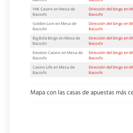
YAK Casino en Mesa de
Dirección del bingo en 
Bacochi
Bacochi
Golden Lion en Mesa de
Dirección del bingo en 
Bacochi
Bacochi
Big Bola Bingo en Mesa de
Dirección del bingo en 
Bacochi
Bacochi
Emotion Casino en Mesa de
Dirección del bingo en 
Bacochi
Bacochi
Casino Life en Mesa de
Dirección del bingo en 
Bacochi
Bacochi
Mapa con las casas de apuestas más c