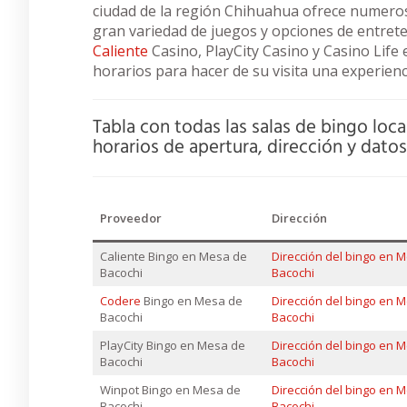
ciudad de la región Chihuahua ofrece numero
gran variedad de juegos y opciones de entre
Caliente
Casino, PlayCity Casino y Casino Life
horarios para hacer de su visita una experienci
Tabla con todas las salas de bingo loc
horarios de apertura, dirección y dato
Proveedor
Dirección
Caliente Bingo en Mesa de
Dirección del bingo en 
Bacochi
Bacochi
Codere
Bingo en Mesa de
Dirección del bingo en 
Bacochi
Bacochi
PlayCity Bingo en Mesa de
Dirección del bingo en 
Bacochi
Bacochi
Winpot Bingo en Mesa de
Dirección del bingo en 
Bacochi
Bacochi