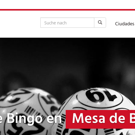
Ciudades 
e Bingo en
Mesa de 