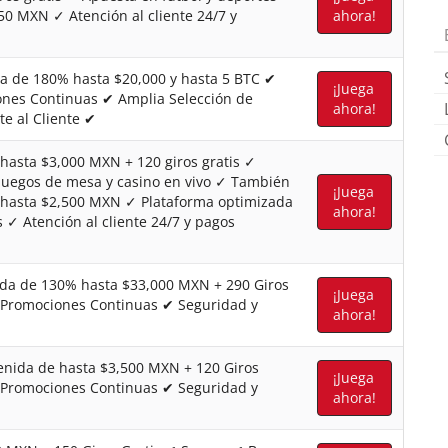
50 MXN ✓ Atención al cliente 24/7 y
ahora!
a de 180% hasta $20,000 y hasta 5 BTC ✔
¡Juega
nes Continuas ✔ Amplia Selección de
ahora!
e al Cliente ✔
hasta $3,000 MXN + 120 giros gratis ✓
juegos de mesa y casino en vivo ✓ También
¡Juega
 hasta $2,500 MXN ✓ Plataforma optimizada
ahora!
 ✓ Atención al cliente 24/7 y pagos
ida de 130% hasta $33,000 MXN + 290 Giros
¡Juega
 Promociones Continuas ✔ Seguridad y
ahora!
enida de hasta $3,500 MXN + 120 Giros
¡Juega
 Promociones Continuas ✔ Seguridad y
ahora!