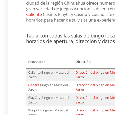
ciudad de la región Chihuahua ofrece numero
gran variedad de juegos y opciones de entr
Caliente
Casino, PlayCity Casino y Casino Life
horarios para hacer de su visita una experienc
Tabla con todas las salas de bingo loc
horarios de apertura, dirección y dato
Proveedor
Dirección
Caliente Bingo en Mesa del
Dirección del bingo en Me
Zarzo
Zarzo
Codere
Bingo en Mesa del
Dirección del bingo en Me
Zarzo
Zarzo
PlayCity Bingo en Mesa del
Dirección del bingo en Me
Zarzo
Zarzo
Winpot Bingo en Mesa del
Dirección del bingo en Me
Zarzo
Zarzo