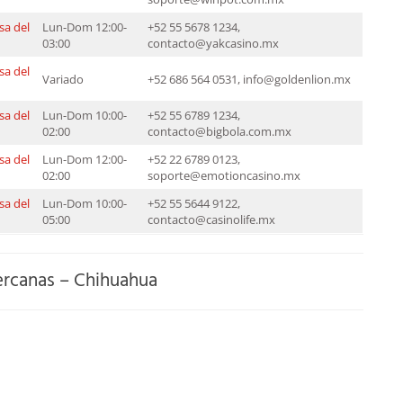
sa del
Lun-Dom 12:00-
+52 55 5678 1234,
03:00
contacto@yakcasino.mx
sa del
Variado
+52 686 564 0531, info@goldenlion.mx
sa del
Lun-Dom 10:00-
+52 55 6789 1234,
02:00
contacto@bigbola.com.mx
sa del
Lun-Dom 12:00-
+52 22 6789 0123,
02:00
soporte@emotioncasino.mx
sa del
Lun-Dom 10:00-
+52 55 5644 9122,
05:00
contacto@casinolife.mx
ercanas – Chihuahua