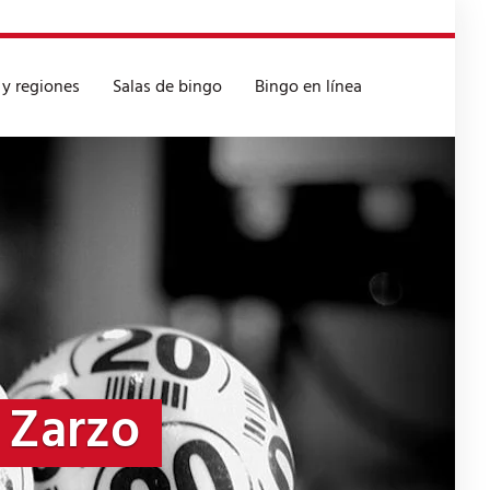
y regiones
Salas de bingo
Bingo en línea
 Zarzo