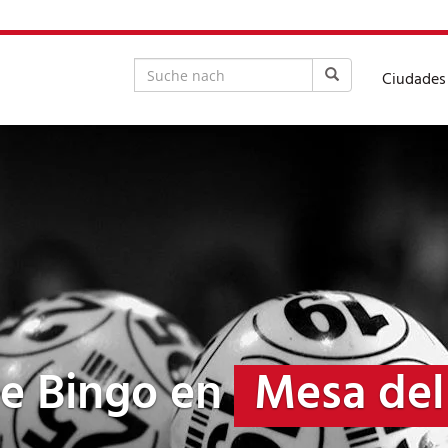
Ciudades 
de Bingo en
Mesa del