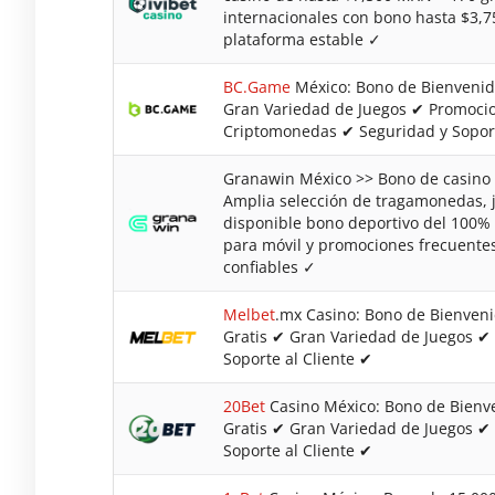
internacionales con bono hasta $3,7
plataforma estable ✓
BC.Game
México: Bono de Bienvenid
Gran Variedad de Juegos ✔ Promocio
Criptomonedas ✔ Seguridad y Soport
Granawin México >> Bono de casino 
Amplia selección de tragamonedas, 
disponible bono deportivo del 100%
para móvil y promociones frecuentes
confiables ✓
Melbet
.mx Casino: Bono de Bienven
Gratis ✔ Gran Variedad de Juegos ✔
Soporte al Cliente ✔
20Bet
Casino México: Bono de Bienv
Gratis ✔ Gran Variedad de Juegos ✔
Soporte al Cliente ✔