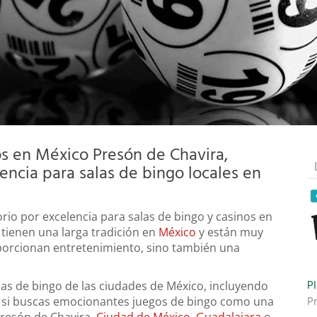
os en México Presón de Chavira,
encia para salas de bingo locales en
orio por excelencia para salas de bingo y casinos en
tienen una larga tradición en
México
y están muy
porcionan entretenimiento, sino también una
P
las de bingo de las ciudades de México, incluyendo
P
to si buscas emocionantes juegos de bingo como una