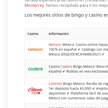
variada experiencia de casino en Chihuahua 
Monterrey
, hemos recopilado para ti los mej
Los mejores sitios de bingo y casino e
Casino
Información
Betsson
México: Casino online hasta
100 % en español ✔ Catálogo con más
México (DGJS/DCRCA/0688/2021) ✔
Casino
Codere
Bingo México: Bono H
español ✔ Ruletas en vivo exclusiva
Caliente
Bingo México: Recibe de reg
1er depósito hasta $3,000! ✔ Amplia
deportivas ✔ Plataforma fácil de usa
México con numerosas salas de juego