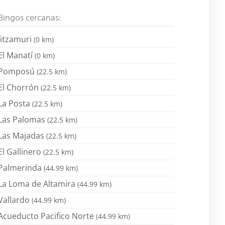
Bingos cercanas:
Jitzamuri
(0 km)
El Manatí
(0 km)
Pomposú
(22.5 km)
El Chorrón
(22.5 km)
La Posta
(22.5 km)
Las Palomas
(22.5 km)
Las Majadas
(22.5 km)
El Gallinero
(22.5 km)
Palmerinda
(44.99 km)
La Loma de Altamira
(44.99 km)
Vallardo
(44.99 km)
Acueducto Pacifico Norte
(44.99 km)