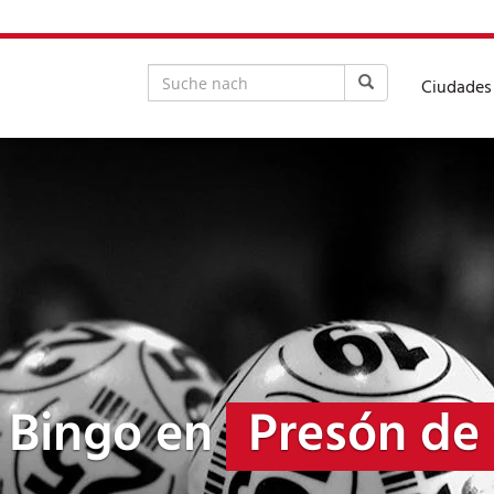
Ciudades 
e Bingo en
Presón de