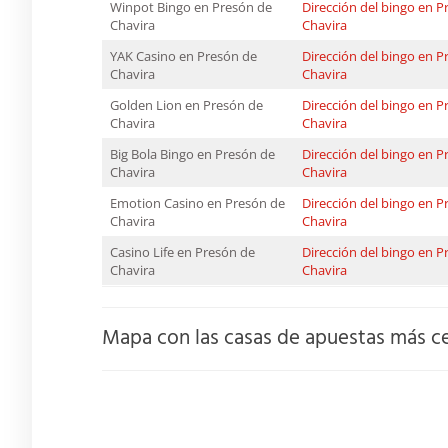
Winpot Bingo en Presón de
Dirección del bingo en P
Chavira
Chavira
YAK Casino en Presón de
Dirección del bingo en P
Chavira
Chavira
Golden Lion en Presón de
Dirección del bingo en P
Chavira
Chavira
Big Bola Bingo en Presón de
Dirección del bingo en P
Chavira
Chavira
Emotion Casino en Presón de
Dirección del bingo en P
Chavira
Chavira
Casino Life en Presón de
Dirección del bingo en P
Chavira
Chavira
Mapa con las casas de apuestas más c