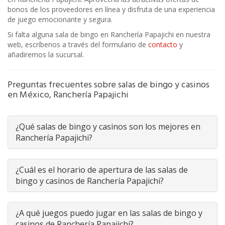
bonos de los proveedores en línea y disfruta de una experiencia
de juego emocionante y segura.
Si falta alguna sala de bingo en Ranchería Papajichi en nuestra
web, escríbenos a través del formulario de
contacto
y
añadiremos la sucursal.
Preguntas frecuentes sobre salas de bingo y casinos
en México, Ranchería Papajichi
¿Qué salas de bingo y casinos son los mejores en
Ranchería Papajichi?
¿Cuál es el horario de apertura de las salas de
bingo y casinos de Ranchería Papajichi?
¿A qué juegos puedo jugar en las salas de bingo y
casinos de Ranchería Papajichi?