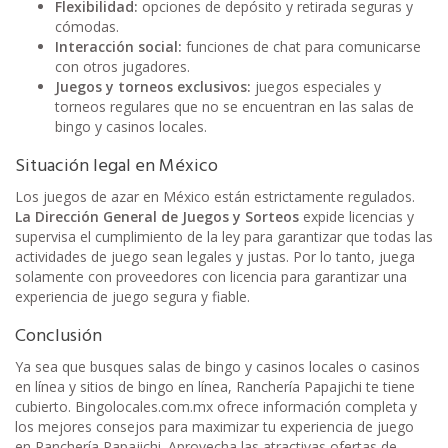
Flexibilidad:
opciones de depósito y retirada seguras y
cómodas.
Interacción social:
funciones de chat para comunicarse
con otros jugadores.
Juegos y torneos exclusivos:
juegos especiales y
torneos regulares que no se encuentran en las salas de
bingo y casinos locales.
Situación legal en México
Los juegos de azar en México están estrictamente regulados.
La Dirección General de Juegos y Sorteos
expide licencias y
supervisa el cumplimiento de la ley para garantizar que todas las
actividades de juego sean legales y justas. Por lo tanto, juega
solamente con proveedores con licencia para garantizar una
experiencia de juego segura y fiable.
Conclusión
Ya sea que busques salas de bingo y casinos locales o casinos
en línea y sitios de bingo en línea, Ranchería Papajichi te tiene
cubierto. Bingolocales.com.mx ofrece información completa y
los mejores consejos para maximizar tu experiencia de juego
en Ranchería Papajichi. Aprovecha las atractivas ofertas de