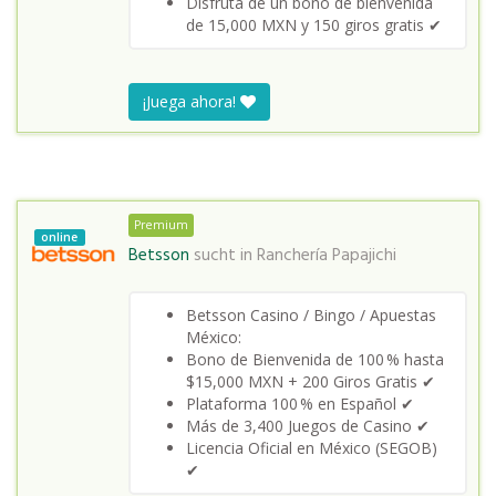
Disfruta de un bono de bienvenida
de 15,000 MXN y 150 giros gratis ✔
¡Juega ahora!
Premium
online
Betsson
sucht in
Ranchería Papajichi
Betsson Casino / Bingo / Apuestas
México:
Bono de Bienvenida de 100 % hasta
$15,000 MXN + 200 Giros Gratis ✔
Plataforma 100 % en Español ✔
Más de 3,400 Juegos de Casino ✔
Licencia Oficial en México (SEGOB)
✔