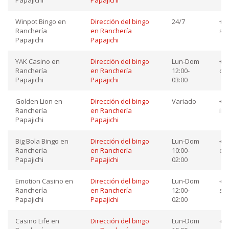
Papajichi
Papajichi
Winpot Bingo en
Dirección del bingo
24/7
+52
Ranchería
en Ranchería
so
Papajichi
Papajichi
YAK Casino en
Dirección del bingo
Lun-Dom
+52
Ranchería
en Ranchería
12:00-
co
Papajichi
Papajichi
03:00
Golden Lion en
Dirección del bingo
Variado
+52
Ranchería
en Ranchería
in
Papajichi
Papajichi
Big Bola Bingo en
Dirección del bingo
Lun-Dom
+52
Ranchería
en Ranchería
10:00-
co
Papajichi
Papajichi
02:00
Emotion Casino en
Dirección del bingo
Lun-Dom
+52
Ranchería
en Ranchería
12:00-
so
Papajichi
Papajichi
02:00
Casino Life en
Dirección del bingo
Lun-Dom
+52