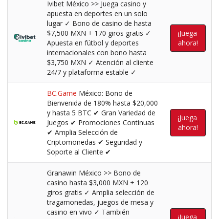
Ivibet México >> Juega casino y
apuesta en deportes en un solo
lugar ✓ Bono de casino de hasta
$7,500 MXN + 170 giros gratis ✓
¡Juega
Apuesta en fútbol y deportes
ahora!
internacionales con bono hasta
$3,750 MXN ✓ Atención al cliente
24/7 y plataforma estable ✓
BC.Game
México: Bono de
Bienvenida de 180% hasta $20,000
y hasta 5 BTC ✔ Gran Variedad de
¡Juega
Juegos ✔ Promociones Continuas
ahora!
✔ Amplia Selección de
Criptomonedas ✔ Seguridad y
Soporte al Cliente ✔
Granawin México >> Bono de
casino hasta $3,000 MXN + 120
giros gratis ✓ Amplia selección de
tragamonedas, juegos de mesa y
casino en vivo ✓ También
¡Juega