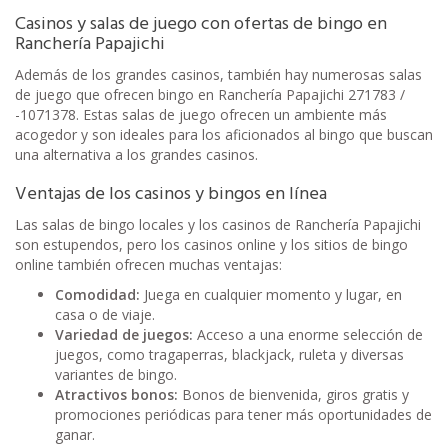
Casinos y salas de juego con ofertas de bingo en
Ranchería Papajichi
Además de los grandes casinos, también hay numerosas salas
de juego que ofrecen bingo en Ranchería Papajichi 271783 /
-1071378. Estas salas de juego ofrecen un ambiente más
acogedor y son ideales para los aficionados al bingo que buscan
una alternativa a los grandes casinos.
Ventajas de los casinos y bingos en línea
Las salas de bingo locales y los casinos de Ranchería Papajichi
son estupendos, pero los casinos online y los sitios de bingo
online también ofrecen muchas ventajas:
Comodidad:
Juega en cualquier momento y lugar, en
casa o de viaje.
Variedad de juegos:
Acceso a una enorme selección de
juegos, como tragaperras, blackjack, ruleta y diversas
variantes de bingo.
Atractivos bonos:
Bonos de bienvenida, giros gratis y
promociones periódicas para tener más oportunidades de
ganar.