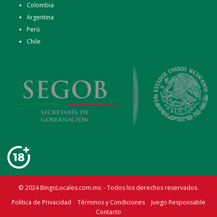
Colombia
Argentina
Perú
Chile
© 2024 BingoLocales.com.mx. - Todos los derechos reservados.
Política de Privacidad
Términos y Condiciones
Juego Responsable
Contacto