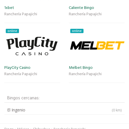
1xbet
Caliente Bingo
Ranchería Papajichi
Ranchería Papajichi
online
online
PlayCity Casino
Melbet Bingo
Ranchería Papajichi
Ranchería Papajichi
Bingos cercanas:
El Ingenio
(0 km)