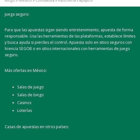
Bingo
»
México
»
Chihuahua
»
Ranchería Papajichi
Juega seguro:
Para que las apuestas sigan siendo entretenimiento, apuesta de forma
responsable. Usa las herramientas de las plataformas, establece límites
y busca ayuda si pierdes el control. Apuesta solo en sitios seguros con
licencia SEGOB o en sitios internacionales con herramientas de juego
seguro.
Más ofertas en México:
Salas de juego
Salas de bingo
Casinos
Loterías
Casas de apuestas en otros países: