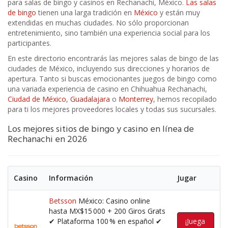
para salas de bingo y casinos en Rechanachi, México.
Las salas
de bingo
tienen una larga tradición en
México
y están muy
extendidas en muchas ciudades. No sólo proporcionan
entretenimiento, sino también una experiencia social para los
participantes.
En este directorio encontrarás las mejores salas de bingo de las
ciudades de México, incluyendo sus direcciones y horarios de
apertura. Tanto si buscas emocionantes juegos de bingo como
una variada experiencia de casino en Chihuahua Rechanachi,
Ciudad de México
,
Guadalajara
o
Monterrey
, hemos recopilado
para ti los mejores proveedores locales y todas sus sucursales.
Los mejores sitios de bingo y casino en línea de
Rechanachi en 2026
Casino
Información
Jugar
Betsson
México: Casino online
hasta MX$15 000 + 200 Giros Grats
✔ Plataforma 100 % en español ✔
¡Juega