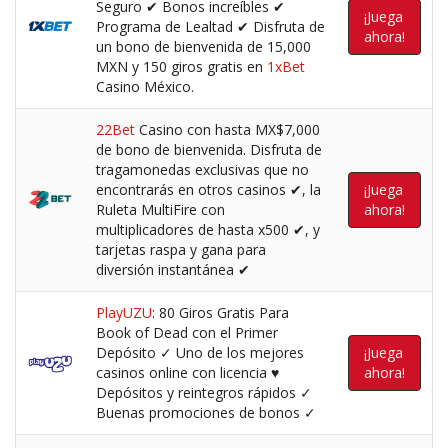
Seguro ✔ Bonos increíbles ✔
¡Juega
Programa de Lealtad ✔ Disfruta de
ahora!
un bono de bienvenida de 15,000
MXN y 150 giros gratis en
1xBet
Casino México.
22Bet
Casino con hasta MX$7,000
de bono de bienvenida. Disfruta de
tragamonedas exclusivas que no
encontrarás en otros casinos ✔, la
¡Juega
Ruleta MultiFire con
ahora!
multiplicadores de hasta x500 ✔, y
tarjetas raspa y gana para
diversión instantánea ✔
PlayUZU
: 80 Giros Gratis Para
Book of Dead con el Primer
Depósito ✓ Uno de los mejores
¡Juega
casinos online con licencia ♥
ahora!
Depósitos y reintegros rápidos ✓
Buenas promociones de bonos ✓