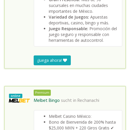
sucursales en muchas ciudades
importantes de México.
Variedad de Juegos:
Apuestas
deportivas, casino, bingo y más.
Juego Responsable:
Promoción del
juego seguro y responsable con
herramientas de autocontrol.
¡Juega ahora!
Premium
online
Melbet Bingo
sucht in
Rechanachi
Melbet Casino México:
Bono de Bienvenida de 200% hasta
$25,000 MXN + 220 Giros Gratis ✔