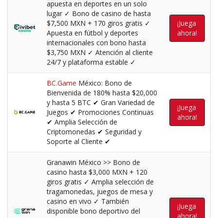
apuesta en deportes en un solo
lugar ✓ Bono de casino de hasta
$7,500 MXN + 170 giros gratis ✓
¡Juega
Apuesta en fútbol y deportes
ahora!
internacionales con bono hasta
$3,750 MXN ✓ Atención al cliente
24/7 y plataforma estable ✓
BC.Game
México: Bono de
Bienvenida de 180% hasta $20,000
y hasta 5 BTC ✔ Gran Variedad de
¡Juega
Juegos ✔ Promociones Continuas
ahora!
✔ Amplia Selección de
Criptomonedas ✔ Seguridad y
Soporte al Cliente ✔
Granawin México >> Bono de
casino hasta $3,000 MXN + 120
giros gratis ✓ Amplia selección de
tragamonedas, juegos de mesa y
casino en vivo ✓ También
¡Juega
disponible bono deportivo del
ahora!