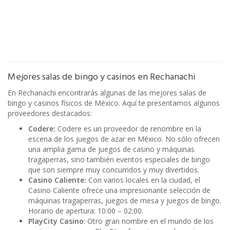
Mejores salas de bingo y casinos en Rechanachi
En Rechanachi encontrarás algunas de las mejores salas de
bingo y casinos físicos de México. Aquí te presentamos algunos
proveedores destacados:
Codere:
Codere es un proveedor de renombre en la
escena de los juegos de azar en México. No sólo ofrecen
una amplia gama de juegos de casino y máquinas
tragaperras, sino también eventos especiales de bingo
que son siempre muy concurridos y muy divertidos.
Casino Caliente:
Con varios locales en la ciudad, el
Casino Caliente ofrece una impresionante selección de
máquinas tragaperras, juegos de mesa y juegos de bingo.
Horario de apertura: 10:00 – 02:00.
PlayCity Casino
: Otro gran nombre en el mundo de los