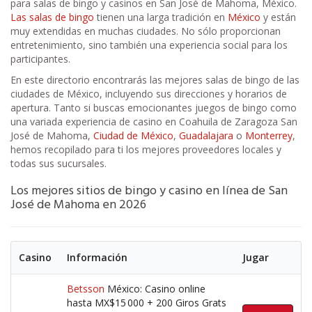
para salas de bingo y casinos en San José de Mahoma, México.
Las salas de bingo
tienen una larga tradición en
México
y están
muy extendidas en muchas ciudades. No sólo proporcionan
entretenimiento, sino también una experiencia social para los
participantes.
En este directorio encontrarás las mejores salas de bingo de las
ciudades de México, incluyendo sus direcciones y horarios de
apertura. Tanto si buscas emocionantes juegos de bingo como
una variada experiencia de casino en Coahuila de Zaragoza San
José de Mahoma,
Ciudad de México
,
Guadalajara
o
Monterrey
,
hemos recopilado para ti los mejores proveedores locales y
todas sus sucursales.
Los mejores sitios de bingo y casino en línea de San
José de Mahoma en 2026
Casino
Información
Jugar
Betsson
México: Casino online
hasta MX$15 000 + 200 Giros Grats