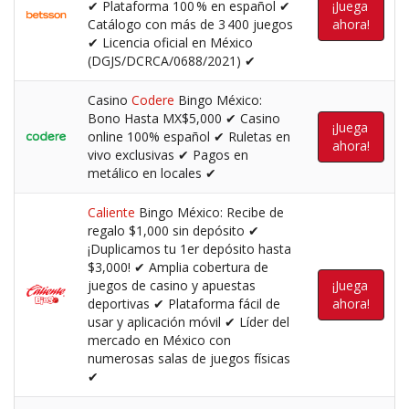
✔ Plataforma 100 % en español ✔
¡Juega
Catálogo con más de 3 400 juegos
ahora!
✔ Licencia oficial en México
(DGJS/DCRCA/0688/2021) ✔
Casino
Codere
Bingo México:
Bono Hasta MX$5,000 ✔ Casino
¡Juega
online 100% español ✔ Ruletas en
ahora!
vivo exclusivas ✔ Pagos en
metálico en locales ✔
Caliente
Bingo México: Recibe de
regalo $1,000 sin depósito ✔
¡Duplicamos tu 1er depósito hasta
$3,000! ✔ Amplia cobertura de
juegos de casino y apuestas
¡Juega
deportivas ✔ Plataforma fácil de
ahora!
usar y aplicación móvil ✔ Líder del
mercado en México con
numerosas salas de juegos físicas
✔