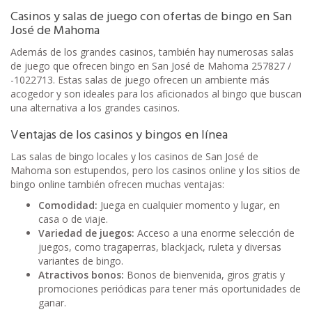
Casinos y salas de juego con ofertas de bingo en San
José de Mahoma
Además de los grandes casinos, también hay numerosas salas
de juego que ofrecen bingo en San José de Mahoma 257827 /
-1022713. Estas salas de juego ofrecen un ambiente más
acogedor y son ideales para los aficionados al bingo que buscan
una alternativa a los grandes casinos.
Ventajas de los casinos y bingos en línea
Las salas de bingo locales y los casinos de San José de
Mahoma son estupendos, pero los casinos online y los sitios de
bingo online también ofrecen muchas ventajas:
Comodidad:
Juega en cualquier momento y lugar, en
casa o de viaje.
Variedad de juegos:
Acceso a una enorme selección de
juegos, como tragaperras, blackjack, ruleta y diversas
variantes de bingo.
Atractivos bonos:
Bonos de bienvenida, giros gratis y
promociones periódicas para tener más oportunidades de
ganar.