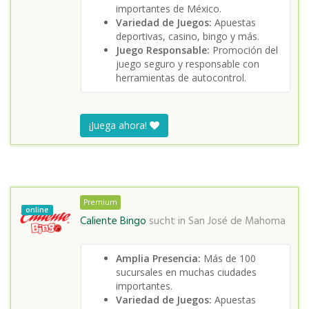
importantes de México.
Variedad de Juegos:
Apuestas
deportivas, casino, bingo y más.
Juego Responsable:
Promoción del
juego seguro y responsable con
herramientas de autocontrol.
¡Juega ahora!
Premium
online
Caliente Bingo
sucht in
San José de Mahoma
Amplia Presencia:
Más de 100
sucursales en muchas ciudades
importantes.
Variedad de Juegos:
Apuestas