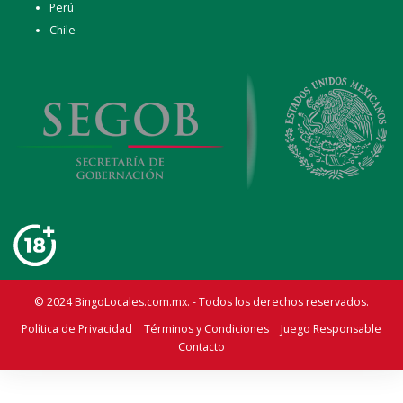
Perú
Chile
© 2024 BingoLocales.com.mx. - Todos los derechos reservados.
Política de Privacidad
Términos y Condiciones
Juego Responsable
Contacto