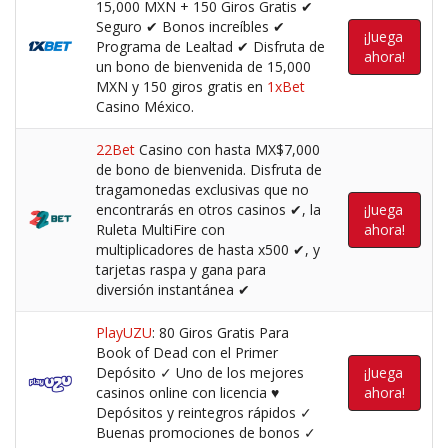
15,000 MXN + 150 Giros Gratis ✔
Seguro ✔ Bonos increíbles ✔
¡Juega
Programa de Lealtad ✔ Disfruta de
ahora!
un bono de bienvenida de 15,000
MXN y 150 giros gratis en
1xBet
Casino México.
22Bet
Casino con hasta MX$7,000
de bono de bienvenida. Disfruta de
tragamonedas exclusivas que no
encontrarás en otros casinos ✔, la
¡Juega
Ruleta MultiFire con
ahora!
multiplicadores de hasta x500 ✔, y
tarjetas raspa y gana para
diversión instantánea ✔
PlayUZU
: 80 Giros Gratis Para
Book of Dead con el Primer
Depósito ✓ Uno de los mejores
¡Juega
casinos online con licencia ♥
ahora!
Depósitos y reintegros rápidos ✓
Buenas promociones de bonos ✓