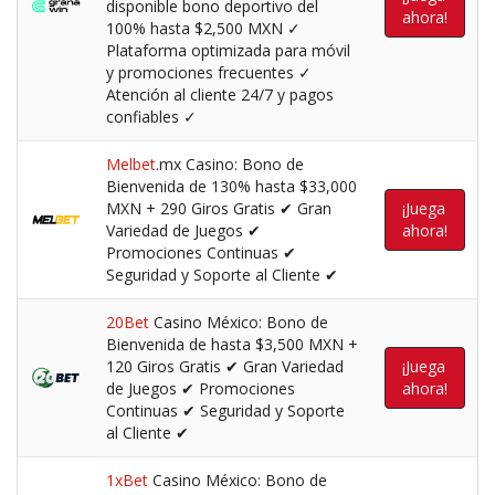
disponible bono deportivo del
ahora!
100% hasta $2,500 MXN ✓
Plataforma optimizada para móvil
y promociones frecuentes ✓
Atención al cliente 24/7 y pagos
confiables ✓
Melbet
.mx Casino: Bono de
Bienvenida de 130% hasta $33,000
MXN + 290 Giros Gratis ✔ Gran
¡Juega
Variedad de Juegos ✔
ahora!
Promociones Continuas ✔
Seguridad y Soporte al Cliente ✔
20Bet
Casino México: Bono de
Bienvenida de hasta $3,500 MXN +
120 Giros Gratis ✔ Gran Variedad
¡Juega
de Juegos ✔ Promociones
ahora!
Continuas ✔ Seguridad y Soporte
al Cliente ✔
1xBet
Casino México: Bono de