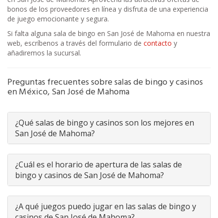
bonos de los proveedores en línea y disfruta de una experiencia
de juego emocionante y segura.
Si falta alguna sala de bingo en San José de Mahoma en nuestra
web, escríbenos a través del formulario de
contacto
y
añadiremos la sucursal.
Preguntas frecuentes sobre salas de bingo y casinos
en México, San José de Mahoma
¿Qué salas de bingo y casinos son los mejores en
San José de Mahoma?
¿Cuál es el horario de apertura de las salas de
bingo y casinos de San José de Mahoma?
¿A qué juegos puedo jugar en las salas de bingo y
casinos de San José de Mahoma?