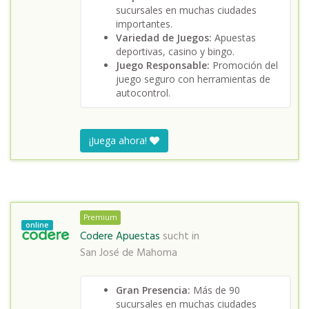
sucursales en muchas ciudades
importantes.
Variedad de Juegos:
Apuestas
deportivas, casino y bingo.
Juego Responsable:
Promoción del
juego seguro con herramientas de
autocontrol.
¡Juega ahora!
Premium
online
Codere Apuestas
sucht in
San José de Mahoma
Gran Presencia:
Más de 90
sucursales en muchas ciudades