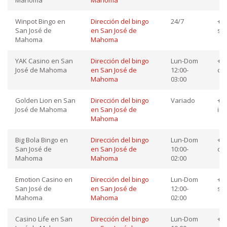
Mahoma
Mahoma
Winpot Bingo en
Dirección del bingo
24/7
+52
San José de
en San José de
so
Mahoma
Mahoma
YAK Casino en San
Dirección del bingo
Lun-Dom
+52
José de Mahoma
en San José de
12:00-
co
Mahoma
03:00
Golden Lion en San
Dirección del bingo
Variado
+52
José de Mahoma
en San José de
in
Mahoma
Big Bola Bingo en
Dirección del bingo
Lun-Dom
+52
San José de
en San José de
10:00-
co
Mahoma
Mahoma
02:00
Emotion Casino en
Dirección del bingo
Lun-Dom
+52
San José de
en San José de
12:00-
so
Mahoma
Mahoma
02:00
Casino Life en San
Dirección del bingo
Lun-Dom
+52