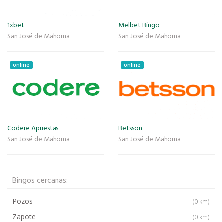
1xbet
Melbet Bingo
San José de Mahoma
San José de Mahoma
online
online
Codere Apuestas
Betsson
San José de Mahoma
San José de Mahoma
Bingos cercanas:
Pozos
(0 km)
Zapote
(0 km)