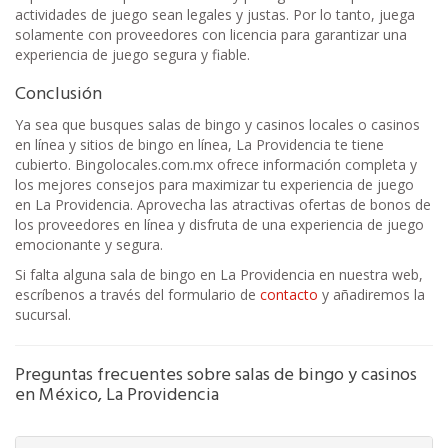
actividades de juego sean legales y justas. Por lo tanto, juega
solamente con proveedores con licencia para garantizar una
experiencia de juego segura y fiable.
Conclusión
Ya sea que busques salas de bingo y casinos locales o casinos
en línea y sitios de bingo en línea, La Providencia te tiene
cubierto. Bingolocales.com.mx ofrece información completa y
los mejores consejos para maximizar tu experiencia de juego
en La Providencia. Aprovecha las atractivas ofertas de bonos de
los proveedores en línea y disfruta de una experiencia de juego
emocionante y segura.
Si falta alguna sala de bingo en La Providencia en nuestra web,
escríbenos a través del formulario de
contacto
y añadiremos la
sucursal.
Preguntas frecuentes sobre salas de bingo y casinos
en México, La Providencia