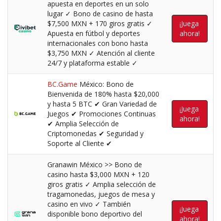
apuesta en deportes en un solo
lugar ✓ Bono de casino de hasta
$7,500 MXN + 170 giros gratis ✓
¡Juega
Apuesta en fútbol y deportes
ahora!
internacionales con bono hasta
$3,750 MXN ✓ Atención al cliente
24/7 y plataforma estable ✓
BC.Game
México: Bono de
Bienvenida de 180% hasta $20,000
y hasta 5 BTC ✔ Gran Variedad de
¡Juega
Juegos ✔ Promociones Continuas
ahora!
✔ Amplia Selección de
Criptomonedas ✔ Seguridad y
Soporte al Cliente ✔
Granawin México >> Bono de
casino hasta $3,000 MXN + 120
giros gratis ✓ Amplia selección de
tragamonedas, juegos de mesa y
casino en vivo ✓ También
¡Juega
disponible bono deportivo del
ahora!