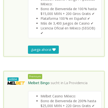
México:
Bono de Bienvenida de 100 % hasta
$15,000 MXN + 200 Giros Gratis ✔
Plataforma 100 % en Español ✔
Más de 3,400 Juegos de Casino ✔
Licencia Oficial en México (SEGOB)
✔
¡Juega ahora!
Premium
online
Melbet Bingo
sucht in
La Providencia
Melbet Casino México:
Bono de Bienvenida de 200% hasta
$25,000 MXN + 220 Giros Gratis ✔