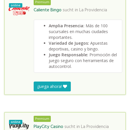
Premium
online
Caliente Bingo
sucht in
La Providencia
Amplia Presencia:
Más de 100
sucursales en muchas ciudades
importantes.
Variedad de Juegos:
Apuestas
deportivas, casino y bingo.
Juego Responsable:
Promoción del
juego seguro con herramientas de
autocontrol.
¡Juega ahora!
Premium
online
PlayCity Casino
sucht in
La Providencia