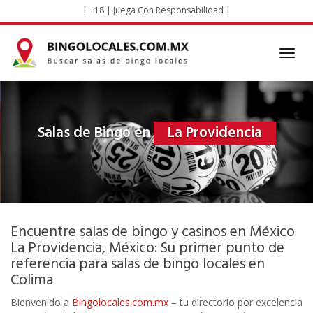
Skip
| +18 | Juega Con Responsabilidad |
to
main
content
Toggl
navig
Salas de Bingo en
La Providencia
Encuentre salas de bingo y casinos en México
La Providencia, México: Su primer punto de
referencia para salas de bingo locales en
Colima
Bienvenido a
Bingolocales.com.mx
– tu directorio por excelencia