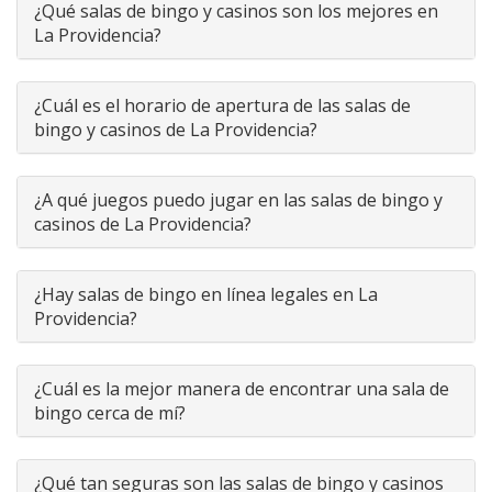
¿Qué salas de bingo y casinos son los mejores en
La Providencia?
¿Cuál es el horario de apertura de las salas de
bingo y casinos de La Providencia?
¿A qué juegos puedo jugar en las salas de bingo y
casinos de La Providencia?
¿Hay salas de bingo en línea legales en La
Providencia?
¿Cuál es la mejor manera de encontrar una sala de
bingo cerca de mí?
¿Qué tan seguras son las salas de bingo y casinos