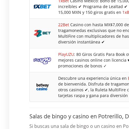
1xBet
Casino México: Bono de 15,00
increíbles ✔ Programa de Lealtad ✔
15,000 MXN y 150 giros gratis en
1xB
22Bet
Casino con hasta MX$7,000 de 
tragamonedas exclusivas que no enco
MultiFire con multiplicadores de has
diversión instantánea ✔
PlayUZU
: 80 Giros Gratis Para Book 
mejores casinos online con licencia
promociones de bonos ✓
Descubre una experiencia única en
de bienvenida. Disfruta de tragamo
otros casinos ✔, la Ruleta MultiFire
tarjetas raspa y gana para diversió
Salas de bingo y casino en Potrerillo,
Si buscas una sala de bingo o un casino en Pot