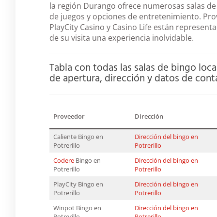
la región Durango ofrece numerosas salas de
de juegos y opciones de entretenimiento. P
PlayCity Casino y Casino Life están represent
de su visita una experiencia inolvidable.
Tabla con todas las salas de bingo loca
de apertura, dirección y datos de cont
Proveedor
Dirección
Caliente Bingo en
Dirección del bingo en
Potrerillo
Potrerillo
Codere
Bingo en
Dirección del bingo en
Potrerillo
Potrerillo
PlayCity Bingo en
Dirección del bingo en
Potrerillo
Potrerillo
Winpot Bingo en
Dirección del bingo en
Potrerillo
Potrerillo