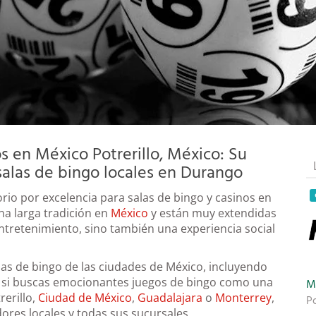
s en México Potrerillo, México: Su
salas de bingo locales en Durango
orio por excelencia para salas de bingo y casinos en
na larga tradición en
México
y están muy extendidas
tretenimiento, sino también una experiencia social
las de bingo de las ciudades de México, incluyendo
to si buscas emocionantes juegos de bingo como una
M
rerillo,
Ciudad de México
,
Guadalajara
o
Monterrey
,
Po
ores locales y todas sus sucursales.