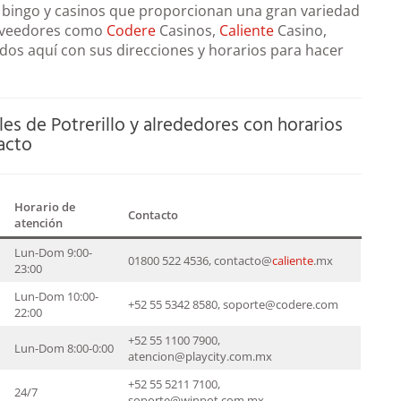
 bingo y casinos que proporcionan una gran variedad
roveedores como
Codere
Casinos,
Caliente
Casino,
ados aquí con sus direcciones y horarios para hacer
les de Potrerillo y alrededores con horarios
acto
Horario de
Contacto
atención
Lun-Dom 9:00-
01800 522 4536, contacto@
caliente
.mx
23:00
Lun-Dom 10:00-
+52 55 5342 8580, soporte@codere.com
22:00
+52 55 1100 7900,
Lun-Dom 8:00-0:00
atencion@playcity.com.mx
+52 55 5211 7100,
24/7
soporte@winpot.com.mx