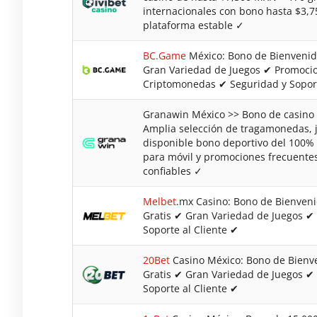
internacionales con bono hasta $3,7
plataforma estable ✓
BC.Game
México: Bono de Bienvenid
Gran Variedad de Juegos ✔ Promocio
Criptomonedas ✔ Seguridad y Soport
Granawin México >> Bono de casino 
Amplia selección de tragamonedas, 
disponible bono deportivo del 100%
para móvil y promociones frecuentes
confiables ✓
Melbet
.mx Casino: Bono de Bienven
Gratis ✔ Gran Variedad de Juegos ✔
Soporte al Cliente ✔
20Bet
Casino México: Bono de Bienv
Gratis ✔ Gran Variedad de Juegos ✔
Soporte al Cliente ✔