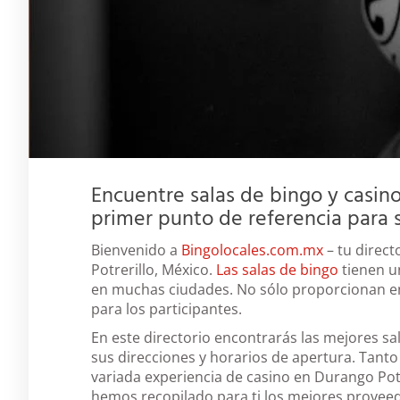
Encuentre salas de bingo y casino
primer punto de referencia para 
Bienvenido a
Bingolocales.com.mx
– tu direct
Potrerillo, México.
Las salas de bingo
tienen u
en muchas ciudades. No sólo proporcionan en
para los participantes.
En este directorio encontrarás las mejores sa
sus direcciones y horarios de apertura. Tan
variada experiencia de casino en Durango Pot
hemos recopilado para ti los mejores proveed