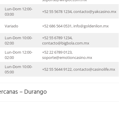
Lun-Dom 12:00-
+52 55 5678 1234, contacto@yakcasino.mx
03:00
Variado
+52 686 564 0531, info@goldenlion.mx
Lun-Dom 10:00-
+52 55 6789 1234,
02:00
contacto@bigbola.com.mx
Lun-Dom 12:00-
+52 22 6789 0123,
02:00
soporte@emotioncasino.mx
Lun-Dom 10:00-
+52 55 5644 9122, contacto@casinolife.mx
05:00
ercanas – Durango