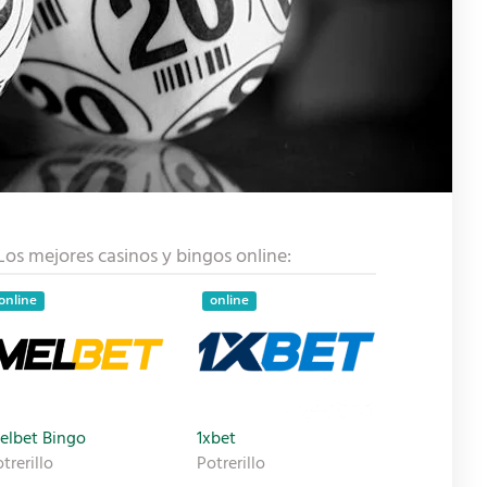
Los mejores casinos y bingos online:
online
online
elbet Bingo
1xbet
trerillo
Potrerillo