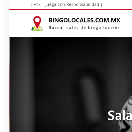
Skip
| +18 | Juega Con Responsabilidad |
to
main
content
Sal