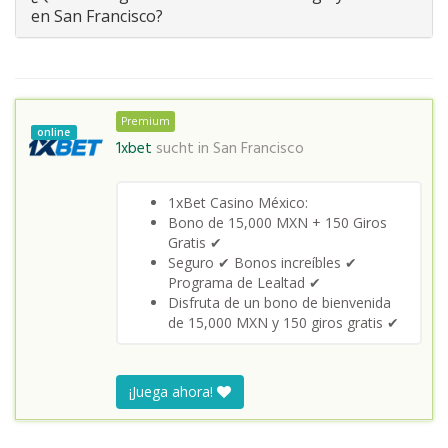
en San Francisco?
Premium
online
1xbet
sucht in
San Francisco
1xBet Casino México:
Bono de 15,000 MXN + 150 Giros
Gratis ✔
Seguro ✔ Bonos increíbles ✔
Programa de Lealtad ✔
Disfruta de un bono de bienvenida
de 15,000 MXN y 150 giros gratis ✔
¡Juega ahora!