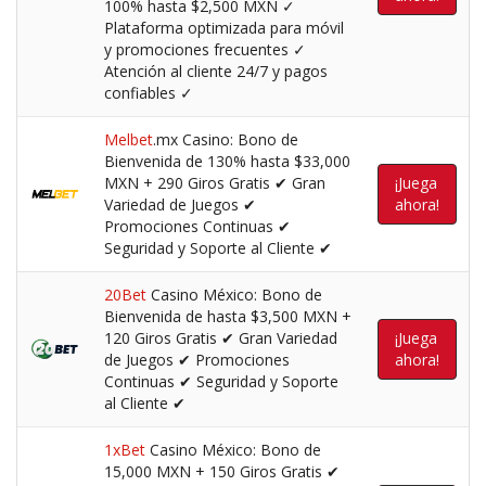
100% hasta $2,500 MXN ✓
Plataforma optimizada para móvil
y promociones frecuentes ✓
Atención al cliente 24/7 y pagos
confiables ✓
Melbet
.mx Casino: Bono de
Bienvenida de 130% hasta $33,000
MXN + 290 Giros Gratis ✔ Gran
¡Juega
Variedad de Juegos ✔
ahora!
Promociones Continuas ✔
Seguridad y Soporte al Cliente ✔
20Bet
Casino México: Bono de
Bienvenida de hasta $3,500 MXN +
120 Giros Gratis ✔ Gran Variedad
¡Juega
de Juegos ✔ Promociones
ahora!
Continuas ✔ Seguridad y Soporte
al Cliente ✔
1xBet
Casino México: Bono de
15,000 MXN + 150 Giros Gratis ✔