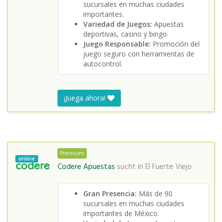
sucursales en muchas ciudades
importantes.
Variedad de Juegos:
Apuestas
deportivas, casino y bingo.
Juego Responsable:
Promoción del
juego seguro con herramientas de
autocontrol.
¡Juega ahora!
Premium
online
Codere Apuestas
sucht in
El Fuerte Viejo
Gran Presencia:
Más de 90
sucursales en muchas ciudades
importantes de México.