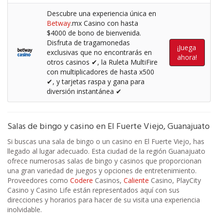
Descubre una experiencia única en
Betway
.mx Casino con hasta
$4000 de bono de bienvenida.
Disfruta de tragamonedas
¡Juega
exclusivas que no encontrarás en
ahora!
otros casinos ✔, la Ruleta MultiFire
con multiplicadores de hasta x500
✔, y tarjetas raspa y gana para
diversión instantánea ✔
Salas de bingo y casino en El Fuerte Viejo, Guanajuato
Si buscas una sala de bingo o un casino en El Fuerte Viejo, has
llegado al lugar adecuado. Esta ciudad de la región Guanajuato
ofrece numerosas salas de bingo y casinos que proporcionan
una gran variedad de juegos y opciones de entretenimiento.
Proveedores como
Codere
Casinos,
Caliente
Casino, PlayCity
Casino y Casino Life están representados aquí con sus
direcciones y horarios para hacer de su visita una experiencia
inolvidable.