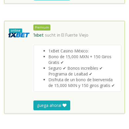
Premium
online
1xbet
sucht in
El Fuerte Viejo
1xBet Casino México:
Bono de 15,000 MXN + 150 Giros
Gratis ✔
Seguro ✔ Bonos increíbles ✔
Programa de Lealtad ✔
Disfruta de un bono de bienvenida
de 15,000 MXN y 150 giros gratis ✔
¡Juega ahora!