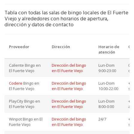
Tabla con todas las salas de bingo locales de El Fuerte
Viejo y alrededores con horarios de apertura,
dirección y datos de contacto
Proveedor
Dirección
Horario de
Co
atención
Caliente Bingo en
Dirección del bingo
Lun-Dom
018
El Fuerte Viejo
en El Fuerte Viejo
9:00-23:00
co
Codere
Bingo en
Dirección del bingo
Lun-Dom
+52
El Fuerte Viejo
en El Fuerte Viejo
10:00-22:00
so
PlayCity Bingo en
Dirección del bingo
Lun-Dom
+52
El Fuerte Viejo
en El Fuerte Viejo
8:00-0:00
at
Winpot Bingo en El
Dirección del bingo
24/7
+52
Fuerte Viejo
en El Fuerte Viejo
so