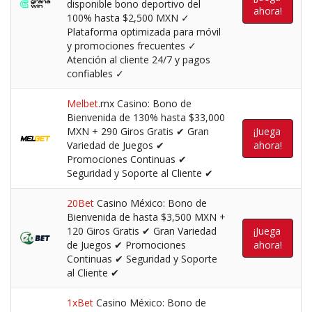
disponible bono deportivo del
ahora!
100% hasta $2,500 MXN ✓
Plataforma optimizada para móvil
y promociones frecuentes ✓
Atención al cliente 24/7 y pagos
confiables ✓
Melbet
.mx Casino: Bono de
Bienvenida de 130% hasta $33,000
MXN + 290 Giros Gratis ✔ Gran
¡Juega
Variedad de Juegos ✔
ahora!
Promociones Continuas ✔
Seguridad y Soporte al Cliente ✔
20Bet
Casino México: Bono de
Bienvenida de hasta $3,500 MXN +
120 Giros Gratis ✔ Gran Variedad
¡Juega
de Juegos ✔ Promociones
ahora!
Continuas ✔ Seguridad y Soporte
al Cliente ✔
1xBet
Casino México: Bono de