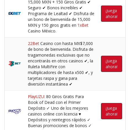
15,000 MXN + 150 Giros Gratis ✔
Seguro ✔ Bonos increíbles ✔
¡Juega
Programa de Lealtad ✔ Disfruta de
ahora!
un bono de bienvenida de 15,000
MXN y 150 giros gratis en
1xBet
Casino México.
22Bet
Casino con hasta MX$7,000
de bono de bienvenida. Disfruta de
tragamonedas exclusivas que no
encontrarás en otros casinos ✔, la
¡Juega
Ruleta MultiFire con
ahora!
multiplicadores de hasta x500 ✔, y
tarjetas raspa y gana para
diversión instantánea ✔
PlayUZU
: 80 Giros Gratis Para
Book of Dead con el Primer
Depósito ✓ Uno de los mejores
¡Juega
casinos online con licencia ♥
ahora!
Depósitos y reintegros rápidos ✓
Buenas promociones de bonos ✓