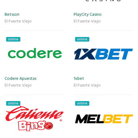
Betsson
PlayCity Casino
El Fuerte Viejo
El Fuerte Viejo
online
online
Codere Apuestas
1xbet
El Fuerte Viejo
El Fuerte Viejo
online
online