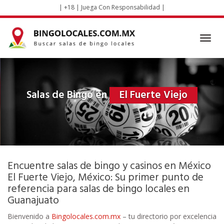
Skip
| +18 | Juega Con Responsabilidad |
to
main
content
Toggl
navig
Salas de Bingo en
El Fuerte Viejo
Encuentre salas de bingo y casinos en México
El Fuerte Viejo, México: Su primer punto de
referencia para salas de bingo locales en
Guanajuato
Bienvenido a
Bingolocales.com.mx
– tu directorio por excelencia