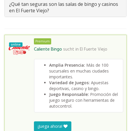
¿Qué tan seguras son las salas de bingo y casinos
en El Fuerte Viejo?
Premium
online
Caliente Bingo
sucht in
El Fuerte Viejo
Amplia Presencia:
Más de 100
sucursales en muchas ciudades
importantes.
Variedad de Juegos:
Apuestas
deportivas, casino y bingo.
Juego Responsable:
Promoción del
juego seguro con herramientas de
autocontrol.
¡Juega ahora!