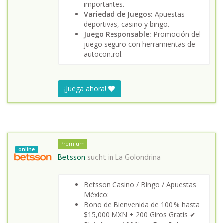
importantes.
Variedad de Juegos:
Apuestas
deportivas, casino y bingo.
Juego Responsable:
Promoción del
juego seguro con herramientas de
autocontrol.
¡Juega ahora!
Premium
online
Betsson
sucht in
La Golondrina
Betsson Casino / Bingo / Apuestas
México:
Bono de Bienvenida de 100 % hasta
$15,000 MXN + 200 Giros Gratis ✔