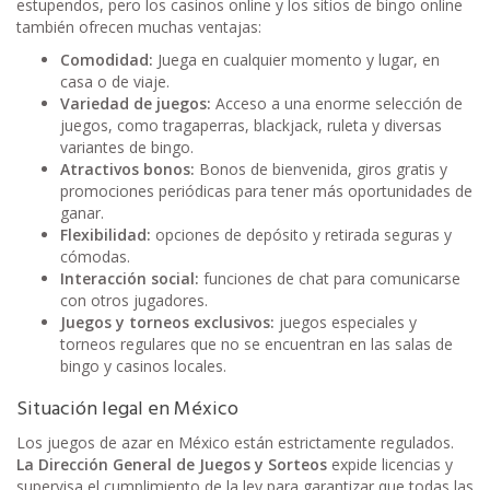
estupendos, pero los casinos online y los sitios de bingo online
también ofrecen muchas ventajas:
Comodidad:
Juega en cualquier momento y lugar, en
casa o de viaje.
Variedad de juegos:
Acceso a una enorme selección de
juegos, como tragaperras, blackjack, ruleta y diversas
variantes de bingo.
Atractivos bonos:
Bonos de bienvenida, giros gratis y
promociones periódicas para tener más oportunidades de
ganar.
Flexibilidad:
opciones de depósito y retirada seguras y
cómodas.
Interacción social:
funciones de chat para comunicarse
con otros jugadores.
Juegos y torneos exclusivos:
juegos especiales y
torneos regulares que no se encuentran en las salas de
bingo y casinos locales.
Situación legal en México
Los juegos de azar en México están estrictamente regulados.
La Dirección General de Juegos y Sorteos
expide licencias y
supervisa el cumplimiento de la ley para garantizar que todas las