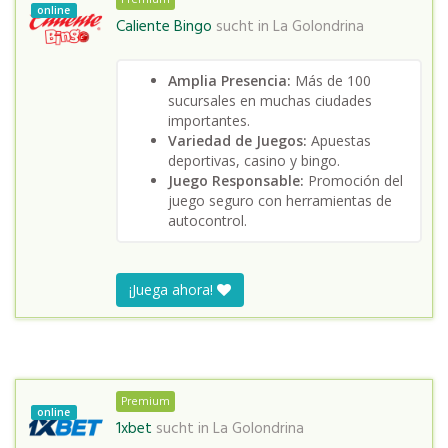
online
Caliente Bingo
sucht in
La Golondrina
Amplia Presencia:
Más de 100
sucursales en muchas ciudades
importantes.
Variedad de Juegos:
Apuestas
deportivas, casino y bingo.
Juego Responsable:
Promoción del
juego seguro con herramientas de
autocontrol.
¡Juega ahora!
Premium
online
1xbet
sucht in
La Golondrina