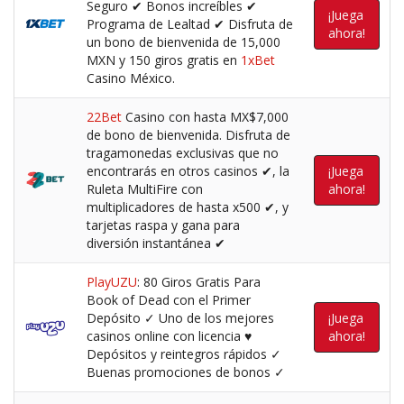
Seguro ✔ Bonos increíbles ✔
¡Juega
Programa de Lealtad ✔ Disfruta de
ahora!
un bono de bienvenida de 15,000
MXN y 150 giros gratis en
1xBet
Casino México.
22Bet
Casino con hasta MX$7,000
de bono de bienvenida. Disfruta de
tragamonedas exclusivas que no
encontrarás en otros casinos ✔, la
¡Juega
Ruleta MultiFire con
ahora!
multiplicadores de hasta x500 ✔, y
tarjetas raspa y gana para
diversión instantánea ✔
PlayUZU
: 80 Giros Gratis Para
Book of Dead con el Primer
Depósito ✓ Uno de los mejores
¡Juega
casinos online con licencia ♥
ahora!
Depósitos y reintegros rápidos ✓
Buenas promociones de bonos ✓