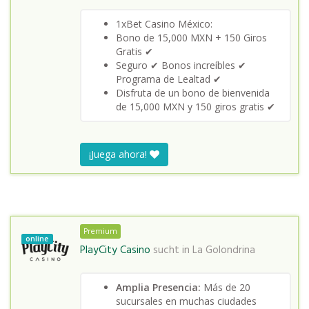
1xBet Casino México:
Bono de 15,000 MXN + 150 Giros
Gratis ✔
Seguro ✔ Bonos increíbles ✔
Programa de Lealtad ✔
Disfruta de un bono de bienvenida
de 15,000 MXN y 150 giros gratis ✔
¡Juega ahora!
Premium
online
PlayCity Casino
sucht in
La Golondrina
Amplia Presencia:
Más de 20
sucursales en muchas ciudades