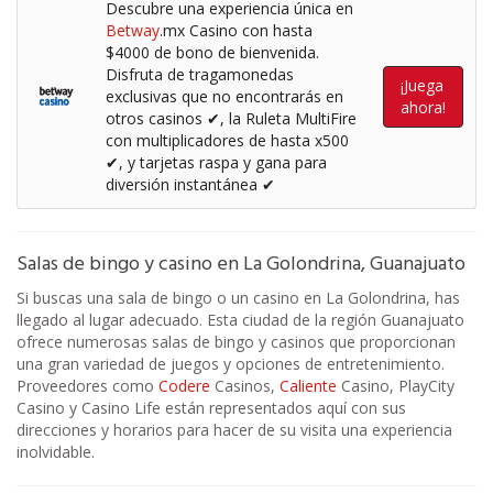
Descubre una experiencia única en
Betway
.mx Casino con hasta
$4000 de bono de bienvenida.
Disfruta de tragamonedas
¡Juega
exclusivas que no encontrarás en
ahora!
otros casinos ✔, la Ruleta MultiFire
con multiplicadores de hasta x500
✔, y tarjetas raspa y gana para
diversión instantánea ✔
Salas de bingo y casino en La Golondrina, Guanajuato
Si buscas una sala de bingo o un casino en La Golondrina, has
llegado al lugar adecuado. Esta ciudad de la región Guanajuato
ofrece numerosas salas de bingo y casinos que proporcionan
una gran variedad de juegos y opciones de entretenimiento.
Proveedores como
Codere
Casinos,
Caliente
Casino, PlayCity
Casino y Casino Life están representados aquí con sus
direcciones y horarios para hacer de su visita una experiencia
inolvidable.