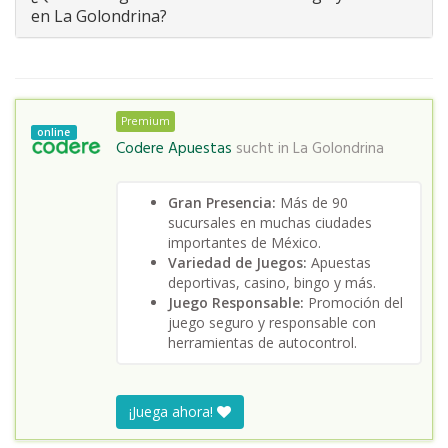
en La Golondrina?
Premium
online
Codere Apuestas
sucht in
La Golondrina
Gran Presencia:
Más de 90
sucursales en muchas ciudades
importantes de México.
Variedad de Juegos:
Apuestas
deportivas, casino, bingo y más.
Juego Responsable:
Promoción del
juego seguro y responsable con
herramientas de autocontrol.
¡Juega ahora!