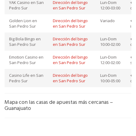
YAK Casino en San
Dirección del bingo
Lun-Dom
+52
Pedro Sur
en San Pedro Sur
12:00-03:00
co
Golden Lion en
Dirección del bingo
Variado
+52
San Pedro Sur
en San Pedro Sur
in
Big Bola Bingo en
Dirección del bingo
Lun-Dom
+52
San Pedro Sur
en San Pedro Sur
10:00-02:00
co
Emotion Casino en
Dirección del bingo
Lun-Dom
+52
San Pedro Sur
en San Pedro Sur
12:00-02:00
so
Casino Life en San
Dirección del bingo
Lun-Dom
+52
Pedro Sur
en San Pedro Sur
10:00-05:00
co
Mapa con las casas de apuestas más cercanas –
Guanajuato