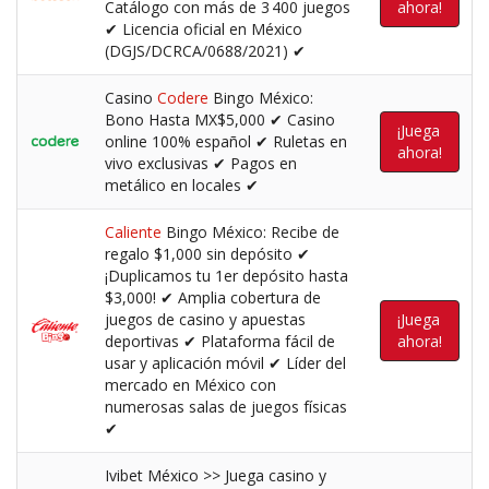
Catálogo con más de 3 400 juegos
ahora!
✔ Licencia oficial en México
(DGJS/DCRCA/0688/2021) ✔
Casino
Codere
Bingo México:
Bono Hasta MX$5,000 ✔ Casino
¡Juega
online 100% español ✔ Ruletas en
ahora!
vivo exclusivas ✔ Pagos en
metálico en locales ✔
Caliente
Bingo México: Recibe de
regalo $1,000 sin depósito ✔
¡Duplicamos tu 1er depósito hasta
$3,000! ✔ Amplia cobertura de
juegos de casino y apuestas
¡Juega
deportivas ✔ Plataforma fácil de
ahora!
usar y aplicación móvil ✔ Líder del
mercado en México con
numerosas salas de juegos físicas
✔
Ivibet México >> Juega casino y