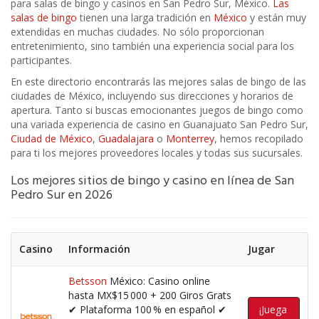
para salas de bingo y casinos en San Pedro Sur, México.
Las
salas de bingo
tienen una larga tradición en
México
y están muy
extendidas en muchas ciudades. No sólo proporcionan
entretenimiento, sino también una experiencia social para los
participantes.
En este directorio encontrarás las mejores salas de bingo de las
ciudades de México, incluyendo sus direcciones y horarios de
apertura. Tanto si buscas emocionantes juegos de bingo como
una variada experiencia de casino en Guanajuato San Pedro Sur,
Ciudad de México
,
Guadalajara
o
Monterrey
, hemos recopilado
para ti los mejores proveedores locales y todas sus sucursales.
Los mejores sitios de bingo y casino en línea de San
Pedro Sur en 2026
Casino
Información
Jugar
Betsson
México: Casino online
hasta MX$15 000 + 200 Giros Grats
✔ Plataforma 100 % en español ✔
¡Juega