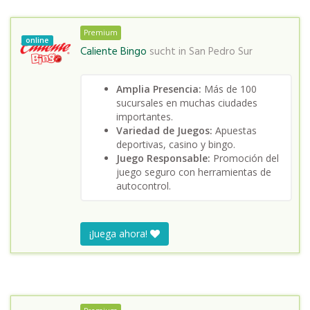
Premium
online
Caliente Bingo
sucht in
San Pedro Sur
Amplia Presencia:
Más de 100
sucursales en muchas ciudades
importantes.
Variedad de Juegos:
Apuestas
deportivas, casino y bingo.
Juego Responsable:
Promoción del
juego seguro con herramientas de
autocontrol.
¡Juega ahora!