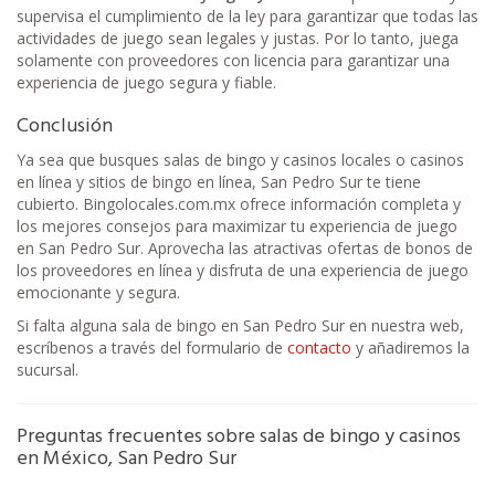
supervisa el cumplimiento de la ley para garantizar que todas las
actividades de juego sean legales y justas. Por lo tanto, juega
solamente con proveedores con licencia para garantizar una
experiencia de juego segura y fiable.
Conclusión
Ya sea que busques salas de bingo y casinos locales o casinos
en línea y sitios de bingo en línea, San Pedro Sur te tiene
cubierto. Bingolocales.com.mx ofrece información completa y
los mejores consejos para maximizar tu experiencia de juego
en San Pedro Sur. Aprovecha las atractivas ofertas de bonos de
los proveedores en línea y disfruta de una experiencia de juego
emocionante y segura.
Si falta alguna sala de bingo en San Pedro Sur en nuestra web,
escríbenos a través del formulario de
contacto
y añadiremos la
sucursal.
Preguntas frecuentes sobre salas de bingo y casinos
en México, San Pedro Sur