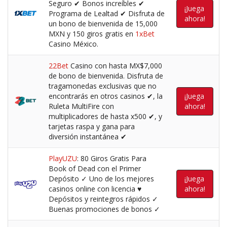
Seguro ✔ Bonos increíbles ✔
¡Juega
Programa de Lealtad ✔ Disfruta de
ahora!
un bono de bienvenida de 15,000
MXN y 150 giros gratis en
1xBet
Casino México.
22Bet
Casino con hasta MX$7,000
de bono de bienvenida. Disfruta de
tragamonedas exclusivas que no
encontrarás en otros casinos ✔, la
¡Juega
Ruleta MultiFire con
ahora!
multiplicadores de hasta x500 ✔, y
tarjetas raspa y gana para
diversión instantánea ✔
PlayUZU
: 80 Giros Gratis Para
Book of Dead con el Primer
Depósito ✓ Uno de los mejores
¡Juega
casinos online con licencia ♥
ahora!
Depósitos y reintegros rápidos ✓
Buenas promociones de bonos ✓