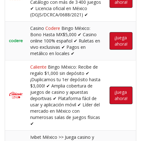
Catálogo con más de 3 400 juegos
ahora!
✔ Licencia oficial en México
(DGJS/DCRCA/0688/2021) ✔
Casino
Codere
Bingo México:
Bono Hasta MX$5,000 ✔ Casino
¡Juega
online 100% español ✔ Ruletas en
ahora!
vivo exclusivas ✔ Pagos en
metálico en locales ✔
Caliente
Bingo México: Recibe de
regalo $1,000 sin depósito ✔
¡Duplicamos tu 1er depósito hasta
$3,000! ✔ Amplia cobertura de
juegos de casino y apuestas
¡Juega
deportivas ✔ Plataforma fácil de
ahora!
usar y aplicación móvil ✔ Líder del
mercado en México con
numerosas salas de juegos físicas
✔
Ivibet México >> Juega casino y