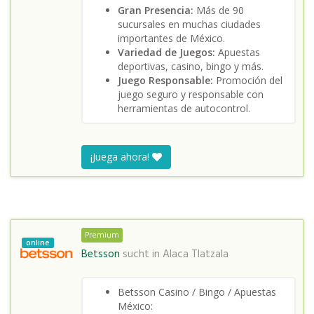
Gran Presencia:
Más de 90
sucursales en muchas ciudades
importantes de México.
Variedad de Juegos:
Apuestas
deportivas, casino, bingo y más.
Juego Responsable:
Promoción del
juego seguro y responsable con
herramientas de autocontrol.
¡Juega ahora!
Premium
online
Betsson
sucht in
Alaca Tlatzala
Betsson Casino / Bingo / Apuestas
México: