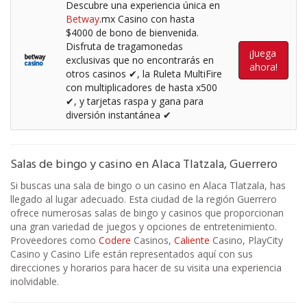
Descubre una experiencia única en
Betway
.mx Casino con hasta
$4000 de bono de bienvenida.
Disfruta de tragamonedas
¡Juega
exclusivas que no encontrarás en
ahora!
otros casinos ✔, la Ruleta MultiFire
con multiplicadores de hasta x500
✔, y tarjetas raspa y gana para
diversión instantánea ✔
Salas de bingo y casino en Alaca Tlatzala, Guerrero
Si buscas una sala de bingo o un casino en Alaca Tlatzala, has
llegado al lugar adecuado. Esta ciudad de la región Guerrero
ofrece numerosas salas de bingo y casinos que proporcionan
una gran variedad de juegos y opciones de entretenimiento.
Proveedores como
Codere
Casinos,
Caliente
Casino, PlayCity
Casino y Casino Life están representados aquí con sus
direcciones y horarios para hacer de su visita una experiencia
inolvidable.