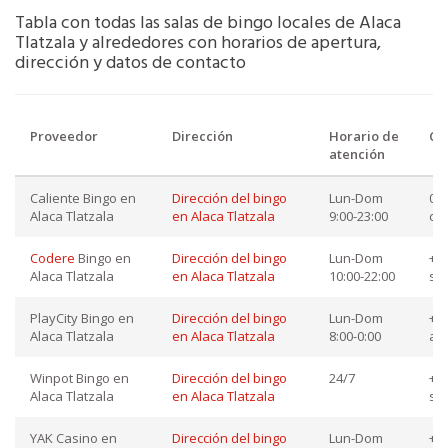
Tabla con todas las salas de bingo locales de Alaca
Tlatzala y alrededores con horarios de apertura,
dirección y datos de contacto
Proveedor
Dirección
Horario de
Co
atención
Caliente Bingo en
Dirección del bingo
Lun-Dom
018
Alaca Tlatzala
en Alaca Tlatzala
9:00-23:00
co
Codere
Bingo en
Dirección del bingo
Lun-Dom
+52
Alaca Tlatzala
en Alaca Tlatzala
10:00-22:00
so
PlayCity Bingo en
Dirección del bingo
Lun-Dom
+52
Alaca Tlatzala
en Alaca Tlatzala
8:00-0:00
at
Winpot Bingo en
Dirección del bingo
24/7
+52
Alaca Tlatzala
en Alaca Tlatzala
so
YAK Casino en
Dirección del bingo
Lun-Dom
+52