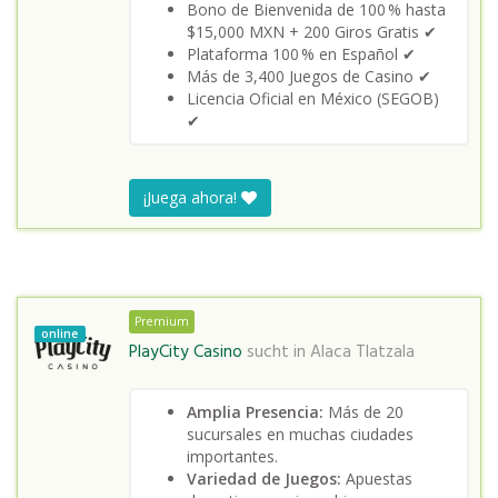
Bono de Bienvenida de 100 % hasta
$15,000 MXN + 200 Giros Gratis ✔
Plataforma 100 % en Español ✔
Más de 3,400 Juegos de Casino ✔
Licencia Oficial en México (SEGOB)
✔
¡Juega ahora!
Premium
online
PlayCity Casino
sucht in
Alaca Tlatzala
Amplia Presencia:
Más de 20
sucursales en muchas ciudades
importantes.
Variedad de Juegos:
Apuestas