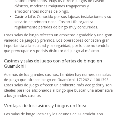
casinos mexicanos. PlayCity ofrece juegos de casino
clásicos, modernas máquinas tragaperras y
emocionantes noches de bingo.
Casino Life:
Conocido por sus lujosas instalaciones y su
servicio de primera clase. Casino Life organiza
regularmente partidas de bingo muy concurridas.
Estas salas de bingo ofrecen un ambiente agradable y una gran
variedad de juegos y premios. Los operadores conceden gran
importancia a la equidad y la seguridad, por lo que no tendrás
que preocuparte y podrás disfrutar del juego al máximo.
Casinos y salas de juego con ofertas de bingo en
Guamúchil
Además de los grandes casinos, también hay numerosas salas
de juego que ofrecen bingo en Guamúchil 171262 / -1001393.
Estas salas de juego ofrecen un ambiente más acogedor y son
ideales para los aficionados al bingo que buscan una alternativa
a los grandes casinos.
Ventajas de los casinos y bingos en línea
Las salas de bingo locales y los casinos de Guamúchil son