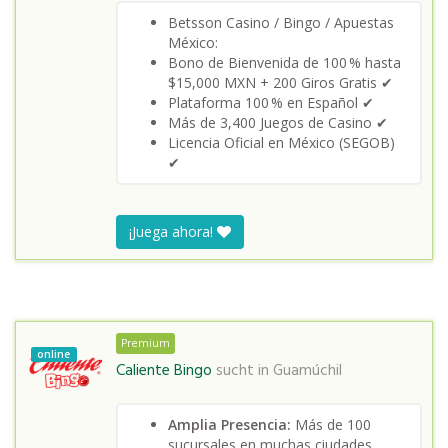
Betsson Casino / Bingo / Apuestas
México:
Bono de Bienvenida de 100 % hasta
$15,000 MXN + 200 Giros Gratis ✔
Plataforma 100 % en Español ✔
Más de 3,400 Juegos de Casino ✔
Licencia Oficial en México (SEGOB)
✔
¡Juega ahora!
Premium
online
Caliente Bingo
sucht in
Guamúchil
Amplia Presencia:
Más de 100
sucursales en muchas ciudades