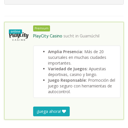
Premium
online
PlayCity Casino
sucht in
Guamúchil
Amplia Presencia:
Más de 20
sucursales en muchas ciudades
importantes.
Variedad de Juegos:
Apuestas
deportivas, casino y bingo.
Juego Responsable:
Promoción del
juego seguro con herramientas de
autocontrol.
¡Juega ahora!