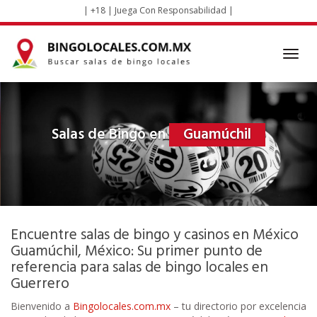
Skip
| +18 | Juega Con Responsabilidad |
to
main
content
Toggl
navig
Salas de Bingo en
Guamúchil
Encuentre salas de bingo y casinos en México
Guamúchil, México: Su primer punto de
referencia para salas de bingo locales en
Guerrero
Bienvenido a
Bingolocales.com.mx
– tu directorio por excelencia