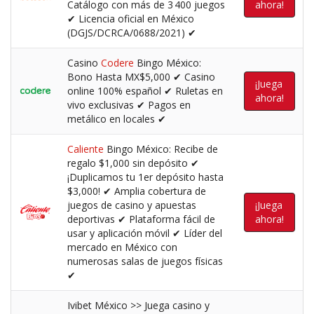
Catálogo con más de 3 400 juegos
ahora!
✔ Licencia oficial en México
(DGJS/DCRCA/0688/2021) ✔
Casino
Codere
Bingo México:
Bono Hasta MX$5,000 ✔ Casino
¡Juega
online 100% español ✔ Ruletas en
ahora!
vivo exclusivas ✔ Pagos en
metálico en locales ✔
Caliente
Bingo México: Recibe de
regalo $1,000 sin depósito ✔
¡Duplicamos tu 1er depósito hasta
$3,000! ✔ Amplia cobertura de
juegos de casino y apuestas
¡Juega
deportivas ✔ Plataforma fácil de
ahora!
usar y aplicación móvil ✔ Líder del
mercado en México con
numerosas salas de juegos físicas
✔
Ivibet México >> Juega casino y