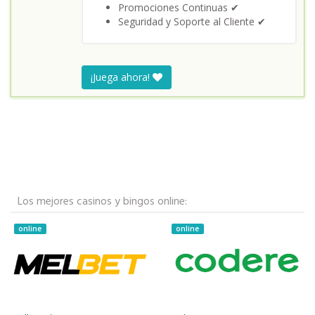
Promociones Continuas ✔
Seguridad y Soporte al Cliente ✔
¡Juega ahora!
Los mejores casinos y bingos online:
online
online