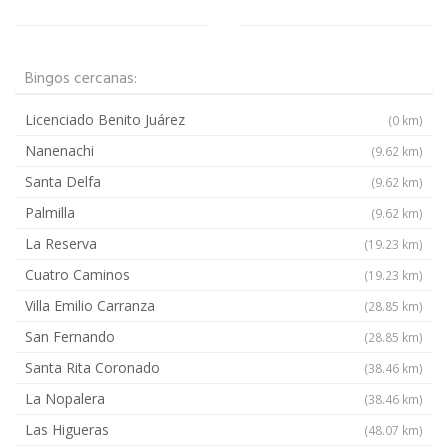
Bingos cercanas:
Licenciado Benito Juárez
(0 km)
Nanenachi
(9.62 km)
Santa Delfa
(9.62 km)
Palmilla
(9.62 km)
La Reserva
(19.23 km)
Cuatro Caminos
(19.23 km)
Villa Emilio Carranza
(28.85 km)
San Fernando
(28.85 km)
Santa Rita Coronado
(38.46 km)
La Nopalera
(38.46 km)
Las Higueras
(48.07 km)