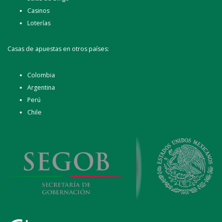
Casinos
Loterías
Casas de apuestas en otros países:
Colombia
Argentina
Perú
Chile