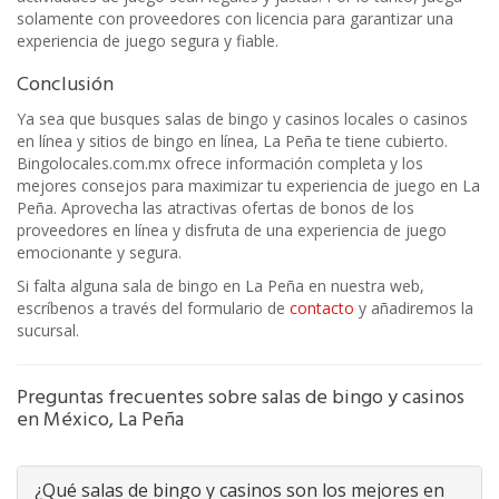
solamente con proveedores con licencia para garantizar una
experiencia de juego segura y fiable.
Conclusión
Ya sea que busques salas de bingo y casinos locales o casinos
en línea y sitios de bingo en línea, La Peña te tiene cubierto.
Bingolocales.com.mx ofrece información completa y los
mejores consejos para maximizar tu experiencia de juego en La
Peña. Aprovecha las atractivas ofertas de bonos de los
proveedores en línea y disfruta de una experiencia de juego
emocionante y segura.
Si falta alguna sala de bingo en La Peña en nuestra web,
escríbenos a través del formulario de
contacto
y añadiremos la
sucursal.
Preguntas frecuentes sobre salas de bingo y casinos
en México, La Peña
¿Qué salas de bingo y casinos son los mejores en