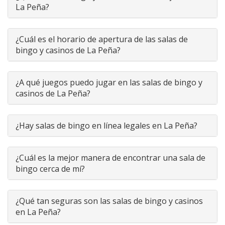
La Peña?
¿Cuál es el horario de apertura de las salas de
bingo y casinos de La Peña?
¿A qué juegos puedo jugar en las salas de bingo y
casinos de La Peña?
¿Hay salas de bingo en línea legales en La Peña?
¿Cuál es la mejor manera de encontrar una sala de
bingo cerca de mí?
¿Qué tan seguras son las salas de bingo y casinos
en La Peña?