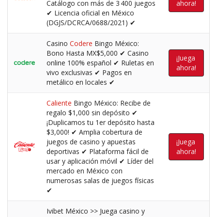
Catálogo con más de 3 400 juegos
ahora!
✔ Licencia oficial en México
(DGJS/DCRCA/0688/2021) ✔
Casino
Codere
Bingo México:
Bono Hasta MX$5,000 ✔ Casino
¡Juega
online 100% español ✔ Ruletas en
ahora!
vivo exclusivas ✔ Pagos en
metálico en locales ✔
Caliente
Bingo México: Recibe de
regalo $1,000 sin depósito ✔
¡Duplicamos tu 1er depósito hasta
$3,000! ✔ Amplia cobertura de
juegos de casino y apuestas
¡Juega
deportivas ✔ Plataforma fácil de
ahora!
usar y aplicación móvil ✔ Líder del
mercado en México con
numerosas salas de juegos físicas
✔
Ivibet México >> Juega casino y