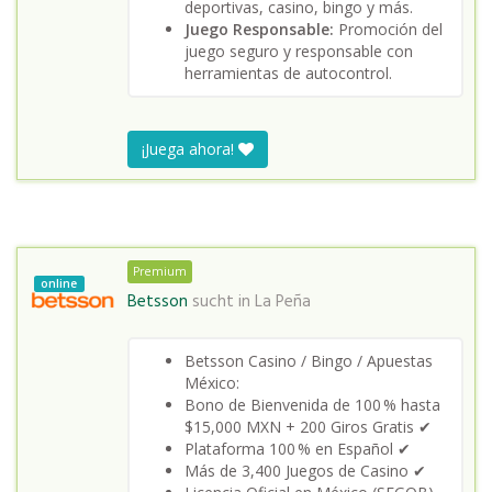
deportivas, casino, bingo y más.
Juego Responsable:
Promoción del
juego seguro y responsable con
herramientas de autocontrol.
¡Juega ahora!
Premium
online
Betsson
sucht in
La Peña
Betsson Casino / Bingo / Apuestas
México:
Bono de Bienvenida de 100 % hasta
$15,000 MXN + 200 Giros Gratis ✔
Plataforma 100 % en Español ✔
Más de 3,400 Juegos de Casino ✔