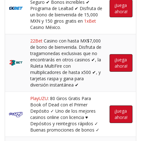
Seguro ✔ Bonos increíbles ✔
¡Juega
Programa de Lealtad ✔ Disfruta de
ahora!
un bono de bienvenida de 15,000
MXN y 150 giros gratis en
1xBet
Casino México.
22Bet
Casino con hasta MX$7,000
de bono de bienvenida. Disfruta de
tragamonedas exclusivas que no
encontrarás en otros casinos ✔, la
¡Juega
Ruleta MultiFire con
ahora!
multiplicadores de hasta x500 ✔, y
tarjetas raspa y gana para
diversión instantánea ✔
PlayUZU
: 80 Giros Gratis Para
Book of Dead con el Primer
Depósito ✓ Uno de los mejores
¡Juega
casinos online con licencia ♥
ahora!
Depósitos y reintegros rápidos ✓
Buenas promociones de bonos ✓