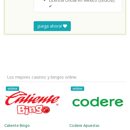
Licencia Oficial en México (SEGOB)
✔
¡Juega ahora!
Los mejores casinos y bingos online:
online
online
Caliente Bingo
Codere Apuestas