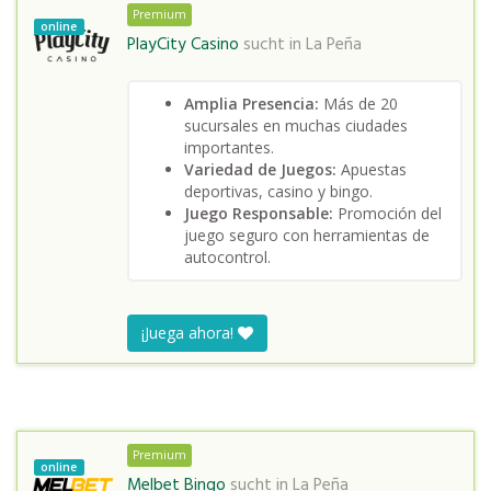
Premium
online
PlayCity Casino
sucht in
La Peña
Amplia Presencia:
Más de 20
sucursales en muchas ciudades
importantes.
Variedad de Juegos:
Apuestas
deportivas, casino y bingo.
Juego Responsable:
Promoción del
juego seguro con herramientas de
autocontrol.
¡Juega ahora!
Premium
online
Melbet Bingo
sucht in
La Peña