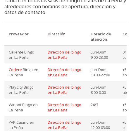
Tabla con todas las salas de bingo locales de La Peña y
alrededores con horarios de apertura, dirección y
datos de contacto
Proveedor
Dirección
Horario de
Cont
atención
Caliente Bingo
Dirección del bingo
Lun-Dom
0180
en La Peña
en La Peña
9:00-23:00
cont
Codere
Bingo en
Dirección del bingo
Lun-Dom
+52 
La Peña
en La Peña
10:00-22:00
sop
PlayCity Bingo
Dirección del bingo
Lun-Dom
+52 
en La Peña
en La Peña
8:00-0:00
aten
Winpot Bingo en
Dirección del bingo
24/7
+52 
La Peña
en La Peña
sopo
YAK Casino en
Dirección del bingo
Lun-Dom
+52 
La Peña
en La Peña
12:00-03:00
cont