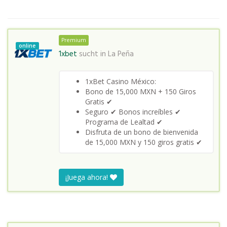
Premium
online
1xbet
sucht in
La Peña
1xBet Casino México:
Bono de 15,000 MXN + 150 Giros
Gratis ✔
Seguro ✔ Bonos increíbles ✔
Programa de Lealtad ✔
Disfruta de un bono de bienvenida
de 15,000 MXN y 150 giros gratis ✔
¡Juega ahora!