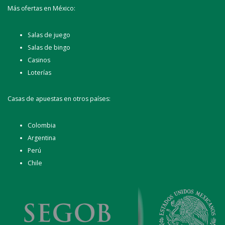
Más ofertas en México:
Salas de juego
Salas de bingo
Casinos
Loterías
Casas de apuestas en otros países:
Colombia
Argentina
Perú
Chile