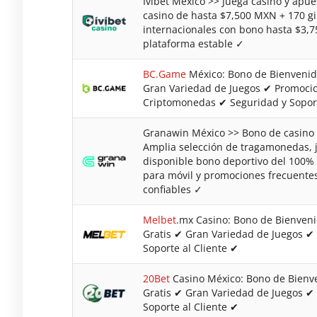
Ivibet México >> Juega casino y apu
casino de hasta $7,500 MXN + 170 gi
internacionales con bono hasta $3,7
plataforma estable ✓
BC.Game
México: Bono de Bienvenid
Gran Variedad de Juegos ✔ Promocio
Criptomonedas ✔ Seguridad y Soport
Granawin México >> Bono de casino 
Amplia selección de tragamonedas, 
disponible bono deportivo del 100%
para móvil y promociones frecuentes
confiables ✓
Melbet
.mx Casino: Bono de Bienven
Gratis ✔ Gran Variedad de Juegos ✔
Soporte al Cliente ✔
20Bet
Casino México: Bono de Bienv
Gratis ✔ Gran Variedad de Juegos ✔
Soporte al Cliente ✔