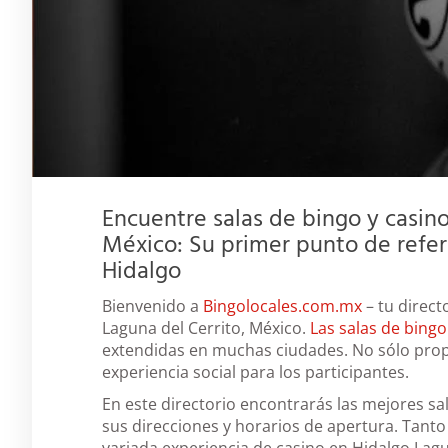
Encuentre salas de bingo y casin
México: Su primer punto de refer
Hidalgo
Bienvenido a
Bingolocales.com.mx
– tu direct
Laguna del Cerrito, México.
Las salas de bingo
extendidas en muchas ciudades. No sólo pro
experiencia social para los participantes.
En este directorio encontrarás las mejores sa
sus direcciones y horarios de apertura. Tan