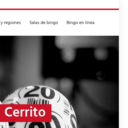
y regiones
Salas de bingo
Bingo en línea
 Cerrito