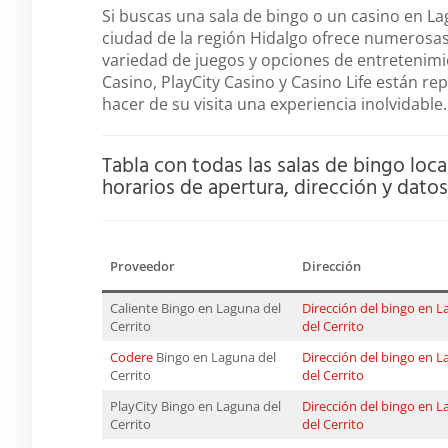
Si buscas una sala de bingo o un casino en Lag
ciudad de la región Hidalgo ofrece numerosas
variedad de juegos y opciones de entreteni
Casino, PlayCity Casino y Casino Life están r
hacer de su visita una experiencia inolvidable.
Tabla con todas las salas de bingo loc
horarios de apertura, dirección y dato
Proveedor
Dirección
Caliente Bingo en Laguna del
Dirección del bingo en 
Cerrito
del Cerrito
Codere
Bingo en Laguna del
Dirección del bingo en 
Cerrito
del Cerrito
PlayCity Bingo en Laguna del
Dirección del bingo en 
Cerrito
del Cerrito