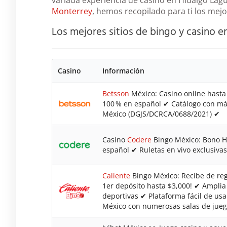
variada experiencia de casino en Hidalgo Lagu
Monterrey
, hemos recopilado para ti los mej
Los mejores sitios de bingo y casino e
Casino
Información
Betsson
México: Casino online hasta
100 % en español ✔ Catálogo con más
México (DGJS/DCRCA/0688/2021) ✔
Casino
Codere
Bingo México: Bono H
español ✔ Ruletas en vivo exclusiva
Caliente
Bingo México: Recibe de reg
1er depósito hasta $3,000! ✔ Amplia
deportivas ✔ Plataforma fácil de usa
México con numerosas salas de juego