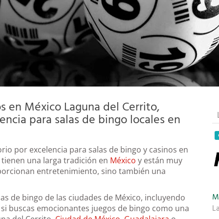
os en México Laguna del Cerrito,
encia para salas de bingo locales en
orio por excelencia para salas de bingo y casinos en
tienen una larga tradición en
México
y están muy
porcionan entretenimiento, sino también una
M
las de bingo de las ciudades de México, incluyendo
L
to si buscas emocionantes juegos de bingo como una