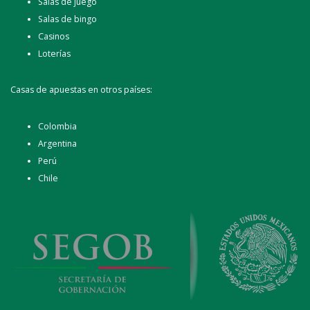
Salas de juego
Salas de bingo
Casinos
Loterías
Casas de apuestas en otros países:
Colombia
Argentina
Perú
Chile