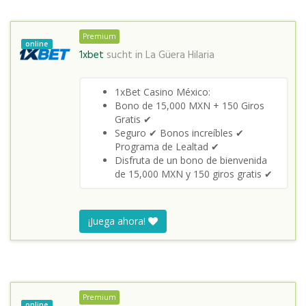
Premium
online
1xbet
sucht in
La Güera Hilaria
1xBet Casino México:
Bono de 15,000 MXN + 150 Giros
Gratis ✔
Seguro ✔ Bonos increíbles ✔
Programa de Lealtad ✔
Disfruta de un bono de bienvenida
de 15,000 MXN y 150 giros gratis ✔
¡Juega ahora!
Premium
online