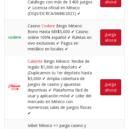
Catálogo con más de 3 400 juegos
ahora!
✔ Licencia oficial en México
(DGJS/DCRCA/0688/2021) ✔
Casino
Codere
Bingo México:
Bono Hasta MX$5,000 ✔ Casino
¡Juega
online 100% español ✔ Ruletas en
ahora!
vivo exclusivas ✔ Pagos en
metálico en locales ✔
Caliente
Bingo México: Recibe de
regalo $1,000 sin depósito ✔
¡Duplicamos tu 1er depósito hasta
$3,000! ✔ Amplia cobertura de
juegos de casino y apuestas
¡Juega
deportivas ✔ Plataforma fácil de
ahora!
usar y aplicación móvil ✔ Líder del
mercado en México con
numerosas salas de juegos físicas
✔
Ivibet México >> Juega casino y