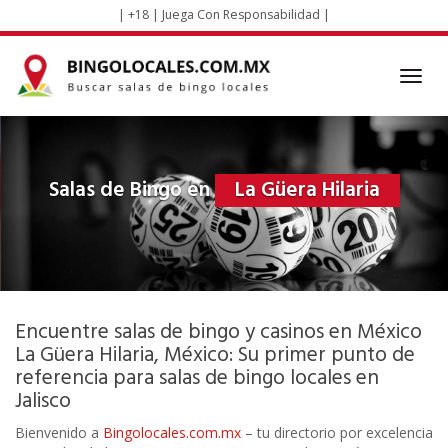
Skip
| +18 | Juega Con Responsabilidad |
to
main
content
Toggl
navig
Salas de Bingo en
La Güera Hilaria
Encuentre salas de bingo y casinos en México
La Güera Hilaria, México: Su primer punto de
referencia para salas de bingo locales en
Jalisco
Bienvenido a
Bingolocales.com.mx
– tu directorio por excelencia