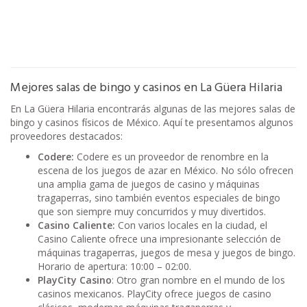
Mejores salas de bingo y casinos en La Güera Hilaria
En La Güera Hilaria encontrarás algunas de las mejores salas de
bingo y casinos físicos de México. Aquí te presentamos algunos
proveedores destacados:
Codere:
Codere es un proveedor de renombre en la
escena de los juegos de azar en México. No sólo ofrecen
una amplia gama de juegos de casino y máquinas
tragaperras, sino también eventos especiales de bingo
que son siempre muy concurridos y muy divertidos.
Casino Caliente:
Con varios locales en la ciudad, el
Casino Caliente ofrece una impresionante selección de
máquinas tragaperras, juegos de mesa y juegos de bingo.
Horario de apertura: 10:00 – 02:00.
PlayCity Casino
: Otro gran nombre en el mundo de los
casinos mexicanos. PlayCity ofrece juegos de casino