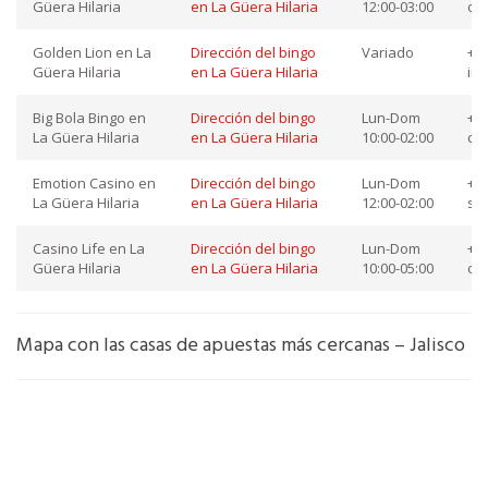
Güera Hilaria
en La Güera Hilaria
12:00-03:00
co
Golden Lion en La
Dirección del bingo
Variado
+52
Güera Hilaria
en La Güera Hilaria
in
Big Bola Bingo en
Dirección del bingo
Lun-Dom
+52
La Güera Hilaria
en La Güera Hilaria
10:00-02:00
co
Emotion Casino en
Dirección del bingo
Lun-Dom
+52
La Güera Hilaria
en La Güera Hilaria
12:00-02:00
so
Casino Life en La
Dirección del bingo
Lun-Dom
+52
Güera Hilaria
en La Güera Hilaria
10:00-05:00
co
Mapa con las casas de apuestas más cercanas – Jalisco