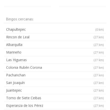
Bingos cercanas:
Chapultepec
(0 km)
Rincon de Leal
(27 km)
Albarquilla
(27 km)
Marineño
(27 km)
Las Higueras
(27 km)
Colonia Rubén Corona
(27 km)
Pachanchan
(27 km)
San Joaquín
(27 km)
Juantepec
(27 km)
Torno de Siete Ceibas
(27 km)
Esperanza de los Pérez
(27 km)