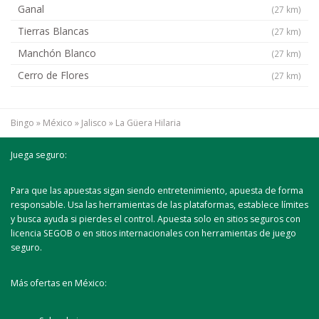
Ganal
(27 km)
Tierras Blancas
(27 km)
Manchón Blanco
(27 km)
Cerro de Flores
(27 km)
Bingo
»
México
»
Jalisco
»
La Güera Hilaria
Juega seguro:
Para que las apuestas sigan siendo entretenimiento, apuesta de forma
responsable. Usa las herramientas de las plataformas, establece límites
y busca ayuda si pierdes el control. Apuesta solo en sitios seguros con
licencia SEGOB o en sitios internacionales con herramientas de juego
seguro.
Más ofertas en México: