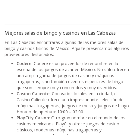
Mejores salas de bingo y casinos en Las Cabezas
En Las Cabezas encontrarás algunas de las mejores salas de
bingo y casinos físicos de México. Aquí te presentamos algunos
proveedores destacados:
Codere:
Codere es un proveedor de renombre en la
escena de los juegos de azar en México. No sólo ofrecen
una amplia gama de juegos de casino y máquinas
tragaperras, sino también eventos especiales de bingo
que son siempre muy concurridos y muy divertidos.
Casino Caliente:
Con varios locales en la ciudad, el
Casino Caliente ofrece una impresionante selección de
máquinas tragaperras, juegos de mesa y juegos de bingo.
Horario de apertura: 10:00 – 02:00.
PlayCity Casino
: Otro gran nombre en el mundo de los
casinos mexicanos. PlayCity ofrece juegos de casino
clásicos, modernas máquinas tragaperras y