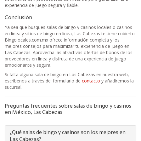
experiencia de juego segura y fiable.
Conclusión
Ya sea que busques salas de bingo y casinos locales o casinos
en línea y sitios de bingo en línea, Las Cabezas te tiene cubierto.
Bingolocales.com.mx ofrece información completa y los
mejores consejos para maximizar tu experiencia de juego en
Las Cabezas. Aprovecha las atractivas ofertas de bonos de los
proveedores en línea y disfruta de una experiencia de juego
emocionante y segura.
Si falta alguna sala de bingo en Las Cabezas en nuestra web,
escríbenos a través del formulario de
contacto
y añadiremos la
sucursal.
Preguntas frecuentes sobre salas de bingo y casinos
en México, Las Cabezas
¿Qué salas de bingo y casinos son los mejores en
Las Cabezas?