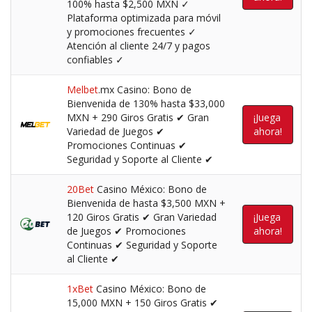
100% hasta $2,500 MXN ✓
Plataforma optimizada para móvil
y promociones frecuentes ✓
Atención al cliente 24/7 y pagos
confiables ✓
Melbet
.mx Casino: Bono de
Bienvenida de 130% hasta $33,000
MXN + 290 Giros Gratis ✔ Gran
¡Juega
Variedad de Juegos ✔
ahora!
Promociones Continuas ✔
Seguridad y Soporte al Cliente ✔
20Bet
Casino México: Bono de
Bienvenida de hasta $3,500 MXN +
120 Giros Gratis ✔ Gran Variedad
¡Juega
de Juegos ✔ Promociones
ahora!
Continuas ✔ Seguridad y Soporte
al Cliente ✔
1xBet
Casino México: Bono de
15,000 MXN + 150 Giros Gratis ✔