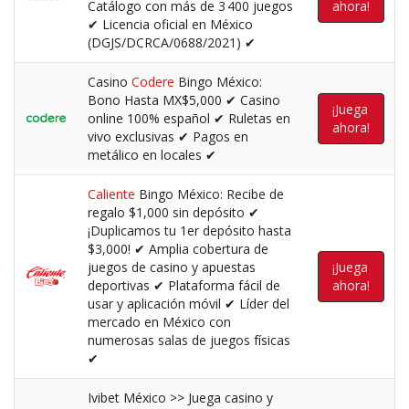
Catálogo con más de 3 400 juegos
ahora!
✔ Licencia oficial en México
(DGJS/DCRCA/0688/2021) ✔
Casino
Codere
Bingo México:
Bono Hasta MX$5,000 ✔ Casino
¡Juega
online 100% español ✔ Ruletas en
ahora!
vivo exclusivas ✔ Pagos en
metálico en locales ✔
Caliente
Bingo México: Recibe de
regalo $1,000 sin depósito ✔
¡Duplicamos tu 1er depósito hasta
$3,000! ✔ Amplia cobertura de
juegos de casino y apuestas
¡Juega
deportivas ✔ Plataforma fácil de
ahora!
usar y aplicación móvil ✔ Líder del
mercado en México con
numerosas salas de juegos físicas
✔
Ivibet México >> Juega casino y