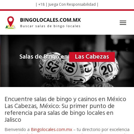
Skip
| +18 | Juega Con Responsabilidad |
to
main
content
Toggl
navig
Salas de Bingo en
Las Cabezas
Encuentre salas de bingo y casinos en México
Las Cabezas, México: Su primer punto de
referencia para salas de bingo locales en
Jalisco
Bienvenido a
Bingolocales.com.mx
– tu directorio por excelencia