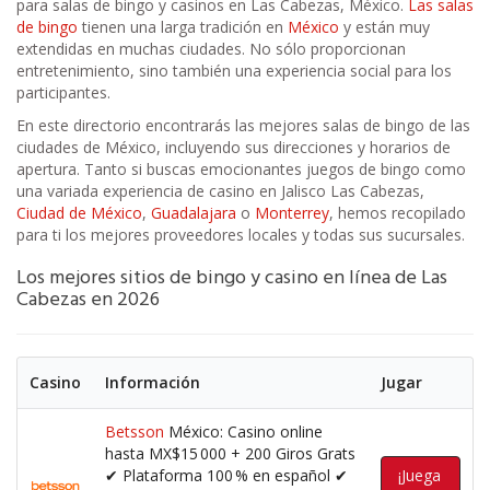
para salas de bingo y casinos en Las Cabezas, México.
Las salas
de bingo
tienen una larga tradición en
México
y están muy
extendidas en muchas ciudades. No sólo proporcionan
entretenimiento, sino también una experiencia social para los
participantes.
En este directorio encontrarás las mejores salas de bingo de las
ciudades de México, incluyendo sus direcciones y horarios de
apertura. Tanto si buscas emocionantes juegos de bingo como
una variada experiencia de casino en Jalisco Las Cabezas,
Ciudad de México
,
Guadalajara
o
Monterrey
, hemos recopilado
para ti los mejores proveedores locales y todas sus sucursales.
Los mejores sitios de bingo y casino en línea de Las
Cabezas en 2026
Casino
Información
Jugar
Betsson
México: Casino online
hasta MX$15 000 + 200 Giros Grats
✔ Plataforma 100 % en español ✔
¡Juega