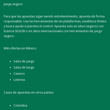
Juega seguro:
Para que las apuestas sigan siendo entretenimiento, apuesta de forma
responsable. Usa las herramientas de las plataformas, establece límites
y busca ayuda si pierdes el control. Apuesta solo en sitios seguros con
licencia SEGOB o en sitios internacionales con herramientas de juego
seguro.
Más ofertas en México:
Salas de juego
Salas de bingo
Casinos
Loterías
Casas de apuestas en otros países:
Colombia