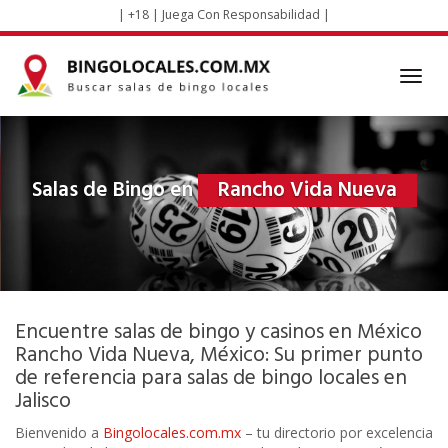
Skip
| +18 | Juega Con Responsabilidad |
to
main
content
Toggl
navig
Salas de Bingo en
Rancho Vida Nueva
Encuentre salas de bingo y casinos en México
Rancho Vida Nueva, México: Su primer punto
de referencia para salas de bingo locales en
Jalisco
Bienvenido a
Bingolocales.com.mx
– tu directorio por excelencia