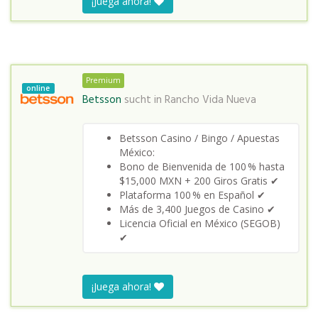
¡Juega ahora!
Premium
online
Betsson
sucht in
Rancho Vida Nueva
Betsson Casino / Bingo / Apuestas
México:
Bono de Bienvenida de 100 % hasta
$15,000 MXN + 200 Giros Gratis ✔
Plataforma 100 % en Español ✔
Más de 3,400 Juegos de Casino ✔
Licencia Oficial en México (SEGOB)
✔
¡Juega ahora!