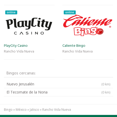
online
online
PlayCity Casino
Caliente Bingo
Rancho Vida Nueva
Rancho Vida Nueva
Bingos cercanas:
Nuevo Jerusalén
(0 km)
El Tecomate de la Noria
(0 km)
Bingo
»
México
»
Jalisco
»
Rancho Vida Nueva