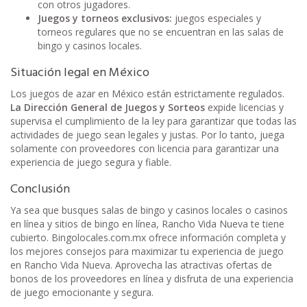
con otros jugadores.
Juegos y torneos exclusivos:
juegos especiales y
torneos regulares que no se encuentran en las salas de
bingo y casinos locales.
Situación legal en México
Los juegos de azar en México están estrictamente regulados.
La Dirección General de Juegos y Sorteos
expide licencias y
supervisa el cumplimiento de la ley para garantizar que todas las
actividades de juego sean legales y justas. Por lo tanto, juega
solamente con proveedores con licencia para garantizar una
experiencia de juego segura y fiable.
Conclusión
Ya sea que busques salas de bingo y casinos locales o casinos
en línea y sitios de bingo en línea, Rancho Vida Nueva te tiene
cubierto. Bingolocales.com.mx ofrece información completa y
los mejores consejos para maximizar tu experiencia de juego
en Rancho Vida Nueva. Aprovecha las atractivas ofertas de
bonos de los proveedores en línea y disfruta de una experiencia
de juego emocionante y segura.