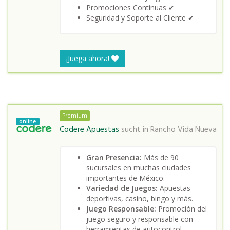
Promociones Continuas ✔
Seguridad y Soporte al Cliente ✔
¡Juega ahora!
Premium
online
Codere Apuestas
sucht in
Rancho Vida Nueva
Gran Presencia:
Más de 90
sucursales en muchas ciudades
importantes de México.
Variedad de Juegos:
Apuestas
deportivas, casino, bingo y más.
Juego Responsable:
Promoción del
juego seguro y responsable con
herramientas de autocontrol.