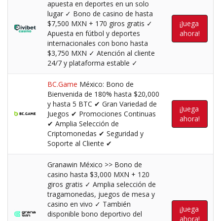
apuesta en deportes en un solo
lugar ✓ Bono de casino de hasta
$7,500 MXN + 170 giros gratis ✓
¡Juega
Apuesta en fútbol y deportes
ahora!
internacionales con bono hasta
$3,750 MXN ✓ Atención al cliente
24/7 y plataforma estable ✓
BC.Game
México: Bono de
Bienvenida de 180% hasta $20,000
y hasta 5 BTC ✔ Gran Variedad de
¡Juega
Juegos ✔ Promociones Continuas
ahora!
✔ Amplia Selección de
Criptomonedas ✔ Seguridad y
Soporte al Cliente ✔
Granawin México >> Bono de
casino hasta $3,000 MXN + 120
giros gratis ✓ Amplia selección de
tragamonedas, juegos de mesa y
casino en vivo ✓ También
¡Juega
disponible bono deportivo del
ahora!