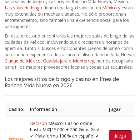
para salas de bingo y casinos en Rancho Vida Nueva, México.
Las salas de bingo
tienen una larga tradición en
México
y están
muy extendidas en muchas ciudades. No sólo proporcionan
entretenimiento, sino también una experiencia social para los
participantes.
En este directorio encontrarás las mejores salas de bingo de las
ciudades de México, incluyendo sus direcciones y horarios de
apertura. Tanto si buscas emocionantes juegos de bingo como
una variada experiencia de casino en Jalisco Rancho Vida Nueva,
Ciudad de México
,
Guadalajara
o
Monterrey
, hemos recopilado
para ti los mejores proveedores locales y todas sus sucursales.
Los mejores sitios de bingo y casino en línea de
Rancho Vida Nueva en 2026
Casino
Información
Jugar
Betsson
México: Casino online
hasta MX$15 000 + 200 Giros Grats
✔ Plataforma 100 % en español ✔
¡Juega