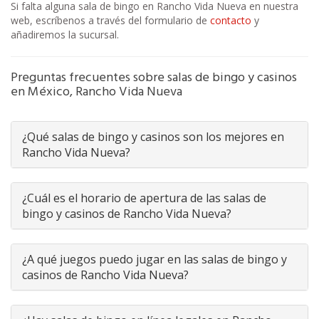
Si falta alguna sala de bingo en Rancho Vida Nueva en nuestra
web, escríbenos a través del formulario de
contacto
y
añadiremos la sucursal.
Preguntas frecuentes sobre salas de bingo y casinos
en México, Rancho Vida Nueva
¿Qué salas de bingo y casinos son los mejores en
Rancho Vida Nueva?
¿Cuál es el horario de apertura de las salas de
bingo y casinos de Rancho Vida Nueva?
¿A qué juegos puedo jugar en las salas de bingo y
casinos de Rancho Vida Nueva?