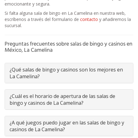
emocionante y segura.
Si falta alguna sala de bingo en La Camelina en nuestra web,
escríbenos a través del formulario de
contacto
y añadiremos la
sucursal.
Preguntas frecuentes sobre salas de bingo y casinos en
México, La Camelina
¿Qué salas de bingo y casinos son los mejores en
La Camelina?
¿Cuál es el horario de apertura de las salas de
bingo y casinos de La Camelina?
¿A qué juegos puedo jugar en las salas de bingo y
casinos de La Camelina?