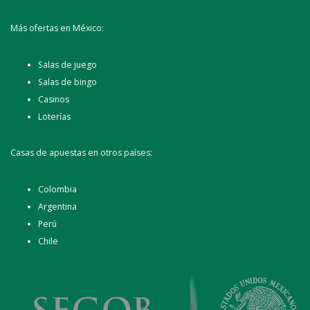
Más ofertas en México:
Salas de juego
Salas de bingo
Casinos
Loterías
Casas de apuestas en otros países:
Colombia
Argentina
Perú
Chile