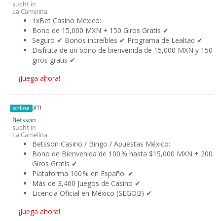
sucht in
La Camelina
1xBet Casino México:
Bono de 15,000 MXN + 150 Giros Gratis ✔
Seguro ✔ Bonos increíbles ✔ Programa de Lealtad ✔
Disfruta de un bono de bienvenida de 15,000 MXN y 150
giros gratis ✔
¡Juega ahora!
Premium
online
Betsson
sucht in
La Camelina
Betsson Casino / Bingo / Apuestas México:
Bono de Bienvenida de 100 % hasta $15,000 MXN + 200
Giros Gratis ✔
Plataforma 100 % en Español ✔
Más de 3,400 Juegos de Casino ✔
Licencia Oficial en México (SEGOB) ✔
¡Juega ahora!