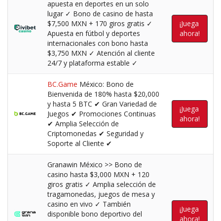
apuesta en deportes en un solo
lugar ✓ Bono de casino de hasta
$7,500 MXN + 170 giros gratis ✓
¡Juega
Apuesta en fútbol y deportes
ahora!
internacionales con bono hasta
$3,750 MXN ✓ Atención al cliente
24/7 y plataforma estable ✓
BC.Game
México: Bono de
Bienvenida de 180% hasta $20,000
y hasta 5 BTC ✔ Gran Variedad de
¡Juega
Juegos ✔ Promociones Continuas
ahora!
✔ Amplia Selección de
Criptomonedas ✔ Seguridad y
Soporte al Cliente ✔
Granawin México >> Bono de
casino hasta $3,000 MXN + 120
giros gratis ✓ Amplia selección de
tragamonedas, juegos de mesa y
casino en vivo ✓ También
¡Juega
disponible bono deportivo del
ahora!