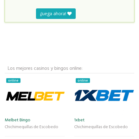
¡Juega ahora!
Los mejores casinos y bingos online:
online
online
Melbet Bingo
1xbet
Chichimequillas de Escobedo
Chichimequillas de Escobedo