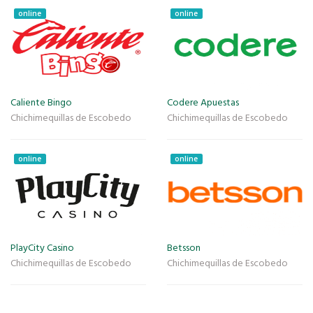
online
online
Caliente Bingo
Codere Apuestas
Chichimequillas de Escobedo
Chichimequillas de Escobedo
online
online
PlayCity Casino
Betsson
Chichimequillas de Escobedo
Chichimequillas de Escobedo