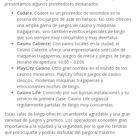
presentamos algunos proveedores destacados:
Codere:
Codere es un proveedor de renombre en la
escena de los juegos de azar en México. No sólo ofrecen
una amplia gama de juegos de casino y máquinas
tragaperras, sino también eventos especiales de bingo
que son siempre muy concurridos y muy divertidos.
Casino Caliente:
Con varios locales en la ciudad, el
Casino Caliente ofrece una impresionante selección de
máquinas tragaperras, juegos de mesa y juegos de bingo.
Horario de apertura: 10:00 – 02:00.
PlayCity Casino
: Otro gran nombre en el mundo de los
casinos mexicanos. PlayCity ofrece juegos de casino
clásicos, modernas máquinas tragaperras y
emocionantes noches de bingo.
Casino Life:
Conocido por sus lujosas instalaciones y su
servicio de primera clase. Casino Life organiza
regularmente partidas de bingo muy concurridas.
Estas salas de bingo ofrecen un ambiente agradable y una gran
variedad de juegos y premios. Los operadores conceden gran
importancia a la equidad y la seguridad, por lo que no tendrás
que preocuparte y podrás disfrutar del juego al máximo.