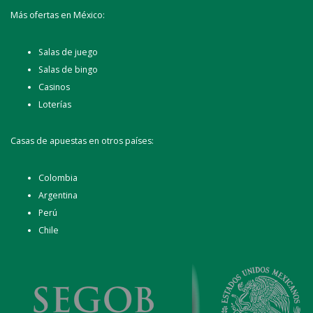
Más ofertas en México:
Salas de juego
Salas de bingo
Casinos
Loterías
Casas de apuestas en otros países:
Colombia
Argentina
Perú
Chile