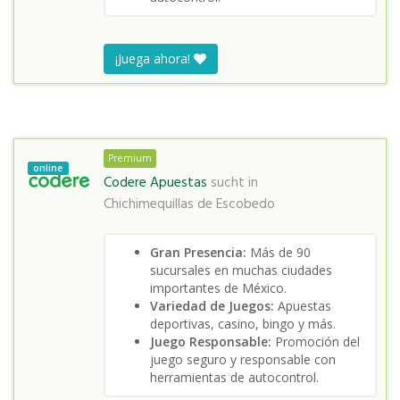
¡Juega ahora!
Premium
online
Codere Apuestas
sucht in
Chichimequillas de Escobedo
Gran Presencia:
Más de 90
sucursales en muchas ciudades
importantes de México.
Variedad de Juegos:
Apuestas
deportivas, casino, bingo y más.
Juego Responsable:
Promoción del
juego seguro y responsable con
herramientas de autocontrol.