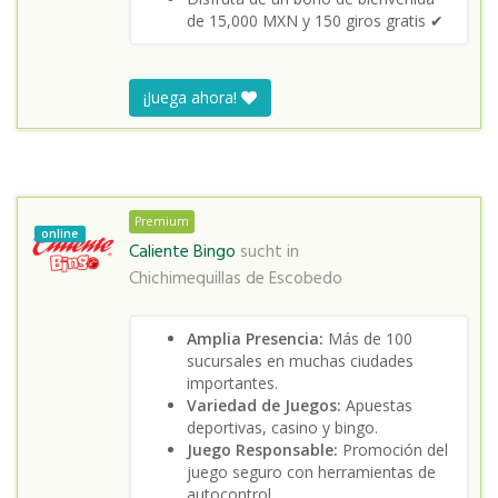
de 15,000 MXN y 150 giros gratis ✔
¡Juega ahora!
Premium
online
Caliente Bingo
sucht in
Chichimequillas de Escobedo
Amplia Presencia:
Más de 100
sucursales en muchas ciudades
importantes.
Variedad de Juegos:
Apuestas
deportivas, casino y bingo.
Juego Responsable:
Promoción del
juego seguro con herramientas de
autocontrol.