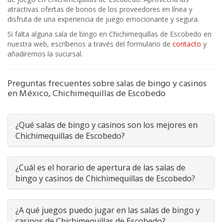
atractivas ofertas de bonos de los proveedores en línea y
disfruta de una experiencia de juego emocionante y segura.
Si falta alguna sala de bingo en Chichimequillas de Escobedo en
nuestra web, escríbenos a través del formulario de
contacto
y
añadiremos la sucursal.
Preguntas frecuentes sobre salas de bingo y casinos
en México, Chichimequillas de Escobedo
¿Qué salas de bingo y casinos son los mejores en
Chichimequillas de Escobedo?
¿Cuál es el horario de apertura de las salas de
bingo y casinos de Chichimequillas de Escobedo?
¿A qué juegos puedo jugar en las salas de bingo y
casinos de Chichimequillas de Escobedo?