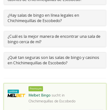
¿Hay salas de bingo en línea legales en
Chichimequillas de Escobedo?
¿Cuál es la mejor manera de encontrar una sala de
bingo cerca de mí?
¿Qué tan seguras son las salas de bingo y casinos
en Chichimequillas de Escobedo?
Premium
online
Melbet Bingo
sucht in
Chichimequillas de Escobedo