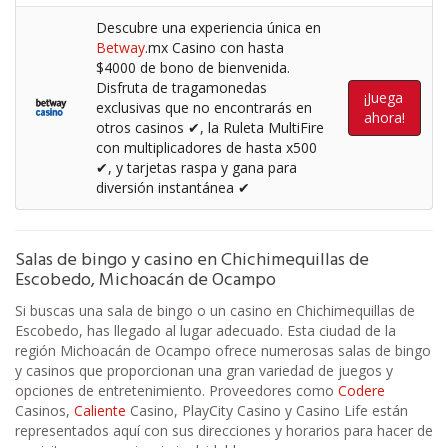
Descubre una experiencia única en
Betway
.mx Casino con hasta
$4000 de bono de bienvenida.
Disfruta de tragamonedas
¡Juega
exclusivas que no encontrarás en
ahora!
otros casinos ✔, la Ruleta MultiFire
con multiplicadores de hasta x500
✔, y tarjetas raspa y gana para
diversión instantánea ✔
Salas de bingo y casino en Chichimequillas de
Escobedo, Michoacán de Ocampo
Si buscas una sala de bingo o un casino en Chichimequillas de
Escobedo, has llegado al lugar adecuado. Esta ciudad de la
región Michoacán de Ocampo ofrece numerosas salas de bingo
y casinos que proporcionan una gran variedad de juegos y
opciones de entretenimiento. Proveedores como
Codere
Casinos,
Caliente
Casino, PlayCity Casino y Casino Life están
representados aquí con sus direcciones y horarios para hacer de