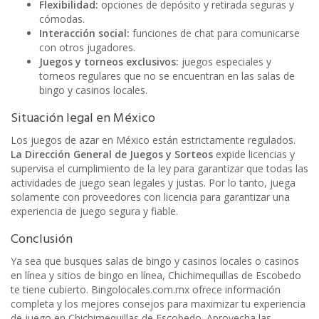
Flexibilidad:
opciones de depósito y retirada seguras y
cómodas.
Interacción social:
funciones de chat para comunicarse
con otros jugadores.
Juegos y torneos exclusivos:
juegos especiales y
torneos regulares que no se encuentran en las salas de
bingo y casinos locales.
Situación legal en México
Los juegos de azar en México están estrictamente regulados.
La Dirección General de Juegos y Sorteos
expide licencias y
supervisa el cumplimiento de la ley para garantizar que todas las
actividades de juego sean legales y justas. Por lo tanto, juega
solamente con proveedores con licencia para garantizar una
experiencia de juego segura y fiable.
Conclusión
Ya sea que busques salas de bingo y casinos locales o casinos
en línea y sitios de bingo en línea, Chichimequillas de Escobedo
te tiene cubierto. Bingolocales.com.mx ofrece información
completa y los mejores consejos para maximizar tu experiencia
de juego en Chichimequillas de Escobedo. Aprovecha las