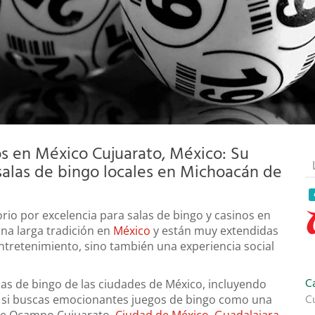
os en México Cujuarato, México: Su
salas de bingo locales en Michoacán de
orio por excelencia para salas de bingo y casinos en
na larga tradición en
México
y están muy extendidas
tretenimiento, sino también una experiencia social
C
las de bingo de las ciudades de México, incluyendo
C
to si buscas emocionantes juegos de bingo como una