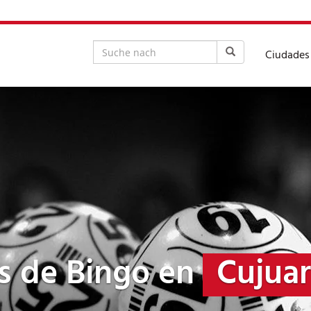
Ciudades 
as de Bingo en
Cujua