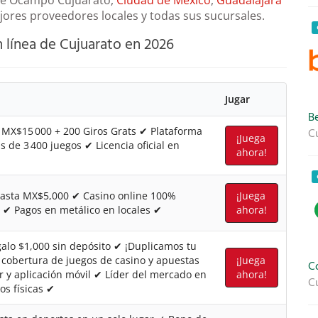
 de Ocampo Cujuarato,
Ciudad de México
,
Guadalajara
jores proveedores locales y todas sus sucursales.
n línea de Cujuarato en 2026
Jugar
B
 MX$15 000 + 200 Giros Grats ✔ Plataforma
C
¡Juega
 de 3 400 juegos ✔ Licencia oficial en
ahora!
asta MX$5,000 ✔ Casino online 100%
¡Juega
s ✔ Pagos en metálico en locales ✔
ahora!
alo $1,000 sin depósito ✔ ¡Duplicamos tu
 cobertura de juegos de casino y apuestas
¡Juega
C
r y aplicación móvil ✔ Líder del mercado en
ahora!
C
s físicas ✔