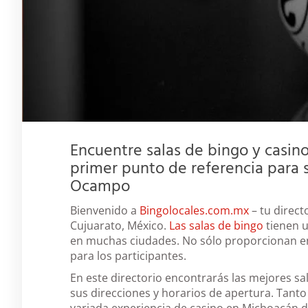
Encuentre salas de bingo y casin
primer punto de referencia para 
Ocampo
Bienvenido a
Bingolocales.com.mx
– tu direct
Cujuarato, México.
Las salas de bingo
tienen u
en muchas ciudades. No sólo proporcionan en
para los participantes.
En este directorio encontrarás las mejores sa
sus direcciones y horarios de apertura. Tan