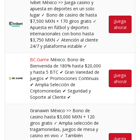
Ivibet México >> Juega casino y
apuesta en deportes en un solo
lugar ✓ Bono de casino de hasta
$7,500 MXN + 170 giros gratis ✓
¡Juega
Apuesta en fútbol y deportes
ahora!
internacionales con bono hasta
$3,750 MXN ✓ Atención al cliente
24/7 y plataforma estable ✓
BC.Game
México: Bono de
Bienvenida de 180% hasta $20,000
y hasta 5 BTC ✔ Gran Variedad de
¡Juega
Juegos ✔ Promociones Continuas
ahora!
✔ Amplia Selección de
Criptomonedas ✔ Seguridad y
Soporte al Cliente ✔
Granawin México >> Bono de
casino hasta $3,000 MXN + 120
giros gratis ✓ Amplia selección de
tragamonedas, juegos de mesa y
casino en vivo ✓ También
¡Juega