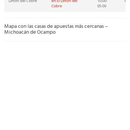
Limón del Cobre
en El Limón del
10:00-
co
Cobre
05:00
Mapa con las casas de apuestas más cercanas –
Michoacán de Ocampo