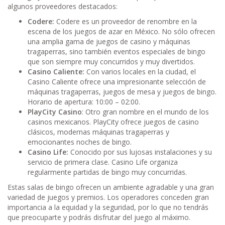
algunos proveedores destacados:
Codere:
Codere es un proveedor de renombre en la
escena de los juegos de azar en México. No sólo ofrecen
una amplia gama de juegos de casino y máquinas
tragaperras, sino también eventos especiales de bingo
que son siempre muy concurridos y muy divertidos.
Casino Caliente:
Con varios locales en la ciudad, el
Casino Caliente ofrece una impresionante selección de
máquinas tragaperras, juegos de mesa y juegos de bingo.
Horario de apertura: 10:00 – 02:00.
PlayCity Casino
: Otro gran nombre en el mundo de los
casinos mexicanos. PlayCity ofrece juegos de casino
clásicos, modernas máquinas tragaperras y
emocionantes noches de bingo.
Casino Life:
Conocido por sus lujosas instalaciones y su
servicio de primera clase. Casino Life organiza
regularmente partidas de bingo muy concurridas.
Estas salas de bingo ofrecen un ambiente agradable y una gran
variedad de juegos y premios. Los operadores conceden gran
importancia a la equidad y la seguridad, por lo que no tendrás
que preocuparte y podrás disfrutar del juego al máximo.