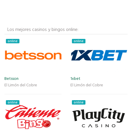
Los mejores casinos y bingos online:
online
online
Betsson
1xbet
El Limón del Cobre
El Limón del Cobre
online
online