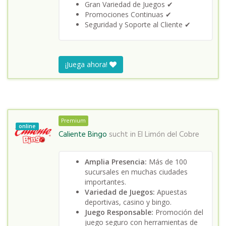
Gran Variedad de Juegos ✔
Promociones Continuas ✔
Seguridad y Soporte al Cliente ✔
¡Juega ahora!
Premium
online
Caliente Bingo
sucht in
El Limón del Cobre
Amplia Presencia:
Más de 100
sucursales en muchas ciudades
importantes.
Variedad de Juegos:
Apuestas
deportivas, casino y bingo.
Juego Responsable:
Promoción del
juego seguro con herramientas de