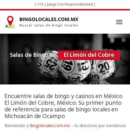
Skip
| +18 | Juega Con Responsabilidad |
to
main
content
Toggl
navig
Salas de Bingo en
El Limón del Cobre
Encuentre salas de bingo y casinos en México
El Limón del Cobre, México: Su primer punto
de referencia para salas de bingo locales en
Michoacán de Ocampo
Bienvenido a
Bingolocales.com.mx
– tu directorio por excelencia