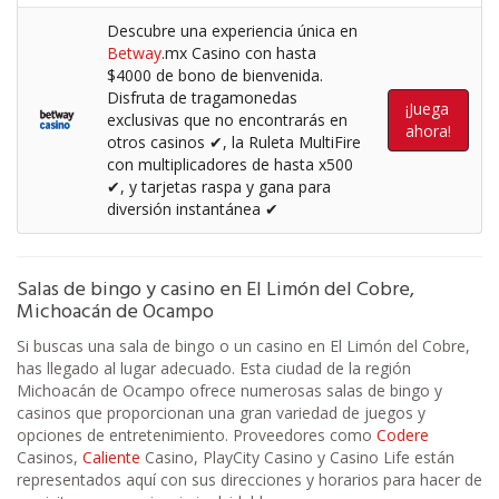
Descubre una experiencia única en
Betway
.mx Casino con hasta
$4000 de bono de bienvenida.
Disfruta de tragamonedas
¡Juega
exclusivas que no encontrarás en
ahora!
otros casinos ✔, la Ruleta MultiFire
con multiplicadores de hasta x500
✔, y tarjetas raspa y gana para
diversión instantánea ✔
Salas de bingo y casino en El Limón del Cobre,
Michoacán de Ocampo
Si buscas una sala de bingo o un casino en El Limón del Cobre,
has llegado al lugar adecuado. Esta ciudad de la región
Michoacán de Ocampo ofrece numerosas salas de bingo y
casinos que proporcionan una gran variedad de juegos y
opciones de entretenimiento. Proveedores como
Codere
Casinos,
Caliente
Casino, PlayCity Casino y Casino Life están
representados aquí con sus direcciones y horarios para hacer de