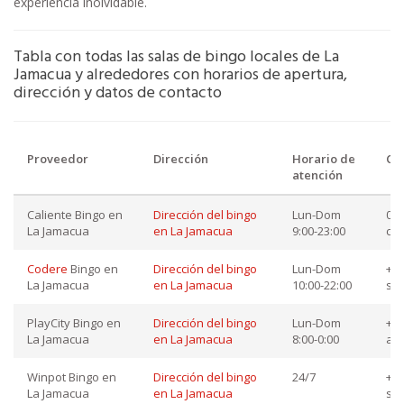
experiencia inolvidable.
Tabla con todas las salas de bingo locales de La
Jamacua y alrededores con horarios de apertura,
dirección y datos de contacto
Proveedor
Dirección
Horario de
Co
atención
Caliente Bingo en
Dirección del bingo
Lun-Dom
018
La Jamacua
en La Jamacua
9:00-23:00
co
Codere
Bingo en
Dirección del bingo
Lun-Dom
+52
La Jamacua
en La Jamacua
10:00-22:00
so
PlayCity Bingo en
Dirección del bingo
Lun-Dom
+52
La Jamacua
en La Jamacua
8:00-0:00
ate
Winpot Bingo en
Dirección del bingo
24/7
+52
La Jamacua
en La Jamacua
so