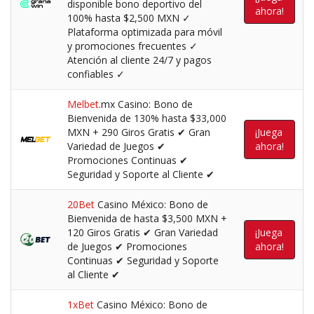
disponible bono deportivo del
ahora!
100% hasta $2,500 MXN ✓
Plataforma optimizada para móvil
y promociones frecuentes ✓
Atención al cliente 24/7 y pagos
confiables ✓
Melbet
.mx Casino: Bono de
Bienvenida de 130% hasta $33,000
MXN + 290 Giros Gratis ✔ Gran
¡Juega
Variedad de Juegos ✔
ahora!
Promociones Continuas ✔
Seguridad y Soporte al Cliente ✔
20Bet
Casino México: Bono de
Bienvenida de hasta $3,500 MXN +
120 Giros Gratis ✔ Gran Variedad
¡Juega
de Juegos ✔ Promociones
ahora!
Continuas ✔ Seguridad y Soporte
al Cliente ✔
1xBet
Casino México: Bono de