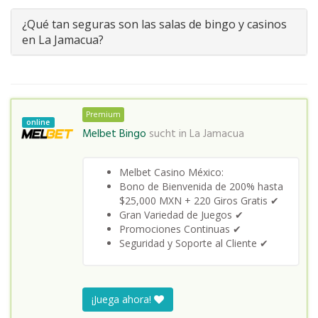
¿Qué tan seguras son las salas de bingo y casinos
en La Jamacua?
Premium
online
Melbet Bingo
sucht in
La Jamacua
Melbet Casino México:
Bono de Bienvenida de 200% hasta
$25,000 MXN + 220 Giros Gratis ✔
Gran Variedad de Juegos ✔
Promociones Continuas ✔
Seguridad y Soporte al Cliente ✔
¡Juega ahora!