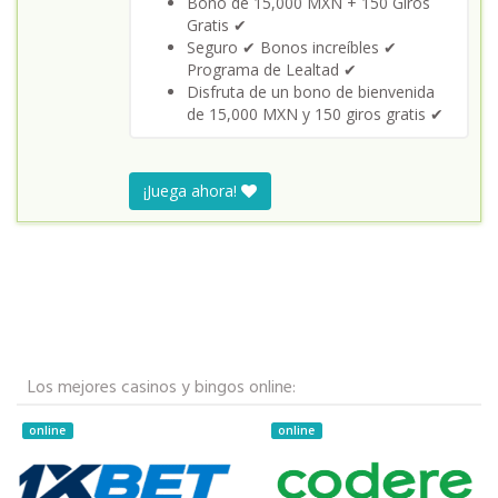
Bono de 15,000 MXN + 150 Giros
Gratis ✔
Seguro ✔ Bonos increíbles ✔
Programa de Lealtad ✔
Disfruta de un bono de bienvenida
de 15,000 MXN y 150 giros gratis ✔
¡Juega ahora!
Los mejores casinos y bingos online:
online
online