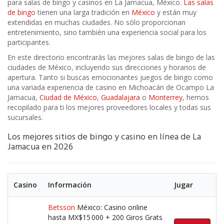
para salas de bingo y casinos en La Jamacua, México.
Las salas
de bingo
tienen una larga tradición en
México
y están muy
extendidas en muchas ciudades. No sólo proporcionan
entretenimiento, sino también una experiencia social para los
participantes.
En este directorio encontrarás las mejores salas de bingo de las
ciudades de México, incluyendo sus direcciones y horarios de
apertura. Tanto si buscas emocionantes juegos de bingo como
una variada experiencia de casino en Michoacán de Ocampo La
Jamacua,
Ciudad de México
,
Guadalajara
o
Monterrey
, hemos
recopilado para ti los mejores proveedores locales y todas sus
sucursales.
Los mejores sitios de bingo y casino en línea de La
Jamacua en 2026
Casino
Información
Jugar
Betsson
México: Casino online
hasta MX$15 000 + 200 Giros Grats