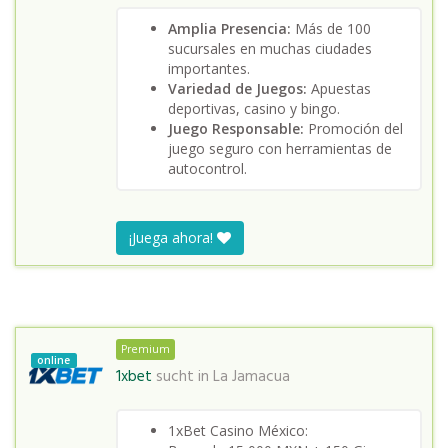
Amplia Presencia:
Más de 100
sucursales en muchas ciudades
importantes.
Variedad de Juegos:
Apuestas
deportivas, casino y bingo.
Juego Responsable:
Promoción del
juego seguro con herramientas de
autocontrol.
¡Juega ahora!
Premium
online
1xbet
sucht in
La Jamacua
1xBet Casino México: