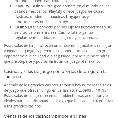
Horario de apertura: 10:00 – 02:00.
PlayCity Casino
: Otro gran nombre en el mundo de los
casinos mexicanos. PlayCity ofrece juegos de casino
clásicos, modernas máquinas tragaperras y
emocionantes noches de bingo.
Casino Life:
Conocido por sus lujosas instalaciones y su
servicio de primera clase. Casino Life organiza
regularmente partidas de bingo muy concurridas.
Estas salas de bingo ofrecen un ambiente agradable y una gran
variedad de juegos y premios. Los operadores conceden gran
importancia a la equidad y la seguridad, por lo que no tendrás
que preocuparte y podrás disfrutar del juego al máximo.
Casinos y salas de juego con ofertas de bingo en La
Jamacua
Además de los grandes casinos, también hay numerosas salas
de juego que ofrecen bingo en La Jamacua 200903 / -1019344.
Estas salas de juego ofrecen un ambiente más acogedor y son
ideales para los aficionados al bingo que buscan una alternativa
a los grandes casinos.
Ventajas de los casinos y bingos en línea