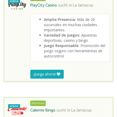
online
PlayCity Casino
sucht in
La Jamacua
Amplia Presencia:
Más de 20
sucursales en muchas ciudades
importantes.
Variedad de Juegos:
Apuestas
deportivas, casino y bingo.
Juego Responsable:
Promoción del
juego seguro con herramientas de
autocontrol.
¡Juega ahora!
Premium
online
Caliente Bingo
sucht in
La Jamacua