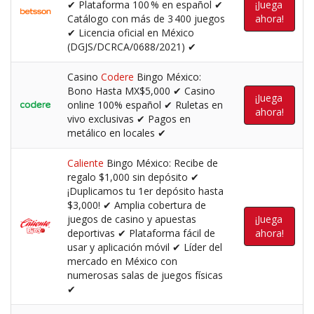
✔ Plataforma 100 % en español ✔
¡Juega
Catálogo con más de 3 400 juegos
ahora!
✔ Licencia oficial en México
(DGJS/DCRCA/0688/2021) ✔
Casino
Codere
Bingo México:
Bono Hasta MX$5,000 ✔ Casino
¡Juega
online 100% español ✔ Ruletas en
ahora!
vivo exclusivas ✔ Pagos en
metálico en locales ✔
Caliente
Bingo México: Recibe de
regalo $1,000 sin depósito ✔
¡Duplicamos tu 1er depósito hasta
$3,000! ✔ Amplia cobertura de
juegos de casino y apuestas
¡Juega
deportivas ✔ Plataforma fácil de
ahora!
usar y aplicación móvil ✔ Líder del
mercado en México con
numerosas salas de juegos físicas
✔