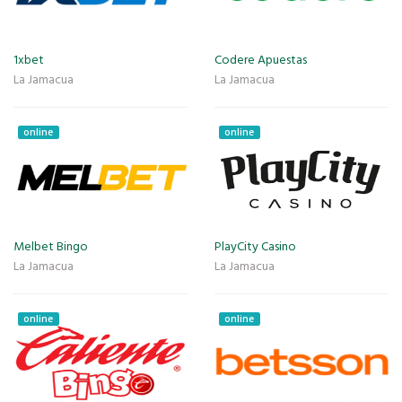
1xbet
Codere Apuestas
La Jamacua
La Jamacua
online
online
Melbet Bingo
PlayCity Casino
La Jamacua
La Jamacua
online
online