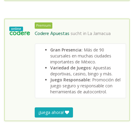
Premium
online
Codere Apuestas
sucht in
La Jamacua
Gran Presencia:
Más de 90
sucursales en muchas ciudades
importantes de México.
Variedad de Juegos:
Apuestas
deportivas, casino, bingo y más.
Juego Responsable:
Promoción del
juego seguro y responsable con
herramientas de autocontrol.
¡Juega ahora!