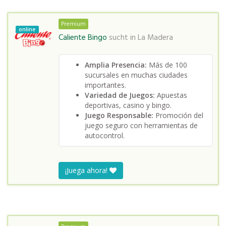
Premium
online
Caliente Bingo
sucht in
La Madera
Amplia Presencia:
Más de 100
sucursales en muchas ciudades
importantes.
Variedad de Juegos:
Apuestas
deportivas, casino y bingo.
Juego Responsable:
Promoción del
juego seguro con herramientas de
autocontrol.
¡Juega ahora!