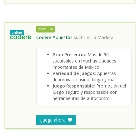
Premium
online
Codere Apuestas
sucht in
La Madera
Gran Presencia:
Más de 90
sucursales en muchas ciudades
importantes de México.
Variedad de Juegos:
Apuestas
deportivas, casino, bingo y más.
Juego Responsable:
Promoción del
juego seguro y responsable con
herramientas de autocontrol.
¡Juega ahora!