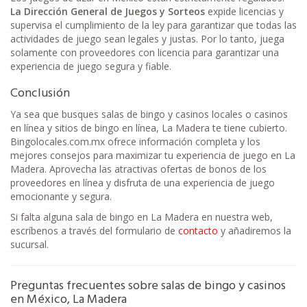
La Dirección General de Juegos y Sorteos
expide licencias y
supervisa el cumplimiento de la ley para garantizar que todas las
actividades de juego sean legales y justas. Por lo tanto, juega
solamente con proveedores con licencia para garantizar una
experiencia de juego segura y fiable.
Conclusión
Ya sea que busques salas de bingo y casinos locales o casinos
en línea y sitios de bingo en línea, La Madera te tiene cubierto.
Bingolocales.com.mx ofrece información completa y los
mejores consejos para maximizar tu experiencia de juego en La
Madera. Aprovecha las atractivas ofertas de bonos de los
proveedores en línea y disfruta de una experiencia de juego
emocionante y segura.
Si falta alguna sala de bingo en La Madera en nuestra web,
escríbenos a través del formulario de
contacto
y añadiremos la
sucursal.
Preguntas frecuentes sobre salas de bingo y casinos
en México, La Madera