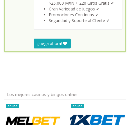
$25,000 MXN + 220 Giros Gratis ✔
Gran Variedad de Juegos ✔
Promociones Continuas ✔
Seguridad y Soporte al Cliente ✔
¡Juega ahora!
Los mejores casinos y bingos online:
online
online