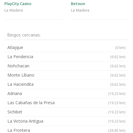
PlayCity Casino
Betsson
La Madera
La Madera
Bingos cercanas:
Atlajque
(0 km)
La Pendencia
(9.62 km)
Nohchacan
(9.62 km)
Monte Líbano
(9.62 km)
La Haciendita
(9.62 km)
Adriana
(19.23 km)
Las Cabañas de la Presa
(19.23 km)
Sichibet
(19.23 km)
La Victoria Antigua
(19.23 km)
La Frontera
(28.85 km)