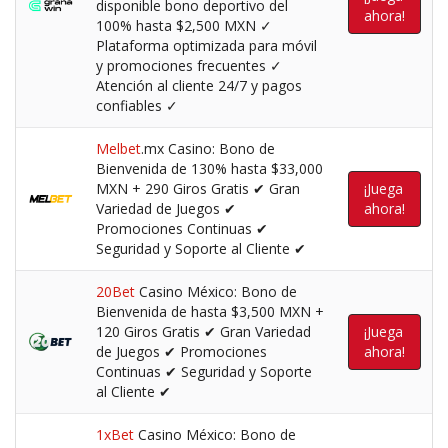
disponible bono deportivo del
ahora!
100% hasta $2,500 MXN ✓
Plataforma optimizada para móvil
y promociones frecuentes ✓
Atención al cliente 24/7 y pagos
confiables ✓
Melbet
.mx Casino: Bono de
Bienvenida de 130% hasta $33,000
MXN + 290 Giros Gratis ✔ Gran
¡Juega
Variedad de Juegos ✔
ahora!
Promociones Continuas ✔
Seguridad y Soporte al Cliente ✔
20Bet
Casino México: Bono de
Bienvenida de hasta $3,500 MXN +
120 Giros Gratis ✔ Gran Variedad
¡Juega
de Juegos ✔ Promociones
ahora!
Continuas ✔ Seguridad y Soporte
al Cliente ✔
1xBet
Casino México: Bono de