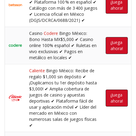
✔ Plataforma 100 % en español ✔
¡Juega
Catálogo con más de 3 400 juegos
ahora!
✔ Licencia oficial en México
(DGJS/DCRCA/0688/2021) ✔
Casino
Codere
Bingo México:
Bono Hasta MX$5,000 ✔ Casino
¡Juega
online 100% español ✔ Ruletas en
ahora!
vivo exclusivas ✔ Pagos en
metálico en locales ✔
Caliente
Bingo México: Recibe de
regalo $1,000 sin depósito ✔
¡Duplicamos tu 1er depósito hasta
$3,000! ✔ Amplia cobertura de
juegos de casino y apuestas
¡Juega
deportivas ✔ Plataforma fácil de
ahora!
usar y aplicación móvil ✔ Líder del
mercado en México con
numerosas salas de juegos físicas
✔