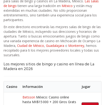
para salas de bingo y casinos en La Madera, México.
Las salas
de bingo
tienen una larga tradición en
México
y están muy
extendidas en muchas ciudades. No sólo proporcionan
entretenimiento, sino también una experiencia social para los
participantes.
En este directorio encontrarás las mejores salas de bingo de las
ciudades de México, incluyendo sus direcciones y horarios de
apertura. Tanto si buscas emocionantes juegos de bingo como
una variada experiencia de casino en Michoacán de Ocampo La
Madera,
Ciudad de México
,
Guadalajara
o
Monterrey
, hemos
recopilado para ti los mejores proveedores locales y todas sus
sucursales.
Los mejores sitios de bingo y casino en línea de La
Madera en 2026
Casino
Información
Jugar
Betsson
México: Casino online
hasta MX$15 000 + 200 Giros Grats