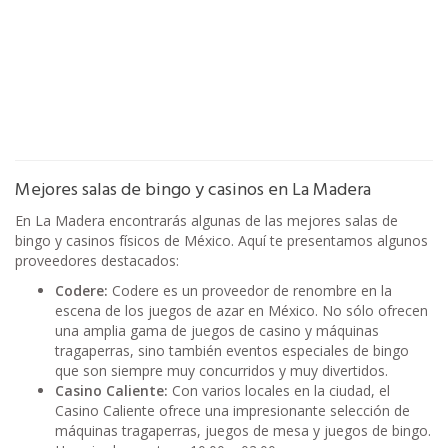
Mejores salas de bingo y casinos en La Madera
En La Madera encontrarás algunas de las mejores salas de
bingo y casinos físicos de México. Aquí te presentamos algunos
proveedores destacados:
Codere:
Codere es un proveedor de renombre en la
escena de los juegos de azar en México. No sólo ofrecen
una amplia gama de juegos de casino y máquinas
tragaperras, sino también eventos especiales de bingo
que son siempre muy concurridos y muy divertidos.
Casino Caliente:
Con varios locales en la ciudad, el
Casino Caliente ofrece una impresionante selección de
máquinas tragaperras, juegos de mesa y juegos de bingo.