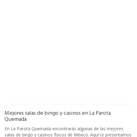
Mejores salas de bingo y casinos en La Parota
Quemada
En La Parota Quemada encontrarás algunas de las mejores
salas de bingo y casinos físicos de México. Aquí te presentamos