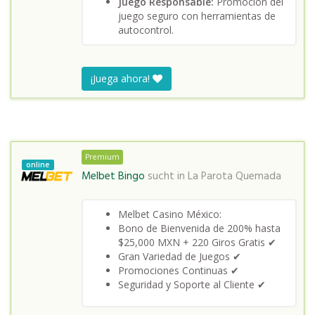
Juego Responsable:
Promoción del
juego seguro con herramientas de
autocontrol.
¡Juega ahora!
Premium
online
Melbet Bingo
sucht in
La Parota Quemada
Melbet Casino México:
Bono de Bienvenida de 200% hasta
$25,000 MXN + 220 Giros Gratis ✔
Gran Variedad de Juegos ✔
Promociones Continuas ✔
Seguridad y Soporte al Cliente ✔