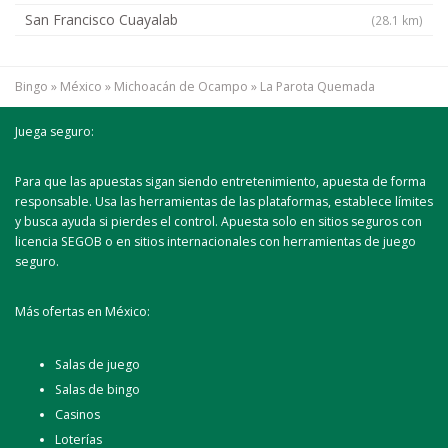
San Francisco Cuayalab
(28.1 km)
Bingo
»
México
»
Michoacán de Ocampo
»
La Parota Quemada
Juega seguro:
Para que las apuestas sigan siendo entretenimiento, apuesta de forma
responsable. Usa las herramientas de las plataformas, establece límites
y busca ayuda si pierdes el control. Apuesta solo en sitios seguros con
licencia SEGOB o en sitios internacionales con herramientas de juego
seguro.
Más ofertas en México:
Salas de juego
Salas de bingo
Casinos
Loterías