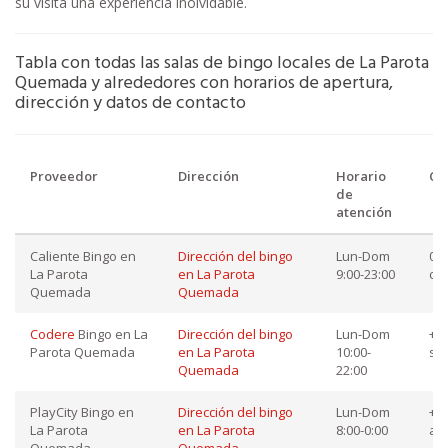
su visita una experiencia inolvidable.
Tabla con todas las salas de bingo locales de La Parota
Quemada y alrededores con horarios de apertura,
dirección y datos de contacto
Proveedor
Dirección
Horario
Co
de
atención
Caliente Bingo en
Dirección del bingo
Lun-Dom
018
La Parota
en La Parota
9:00-23:00
co
Quemada
Quemada
Codere
Bingo en La
Dirección del bingo
Lun-Dom
+52
Parota Quemada
en La Parota
10:00-
so
Quemada
22:00
PlayCity Bingo en
Dirección del bingo
Lun-Dom
+52
La Parota
en La Parota
8:00-0:00
at