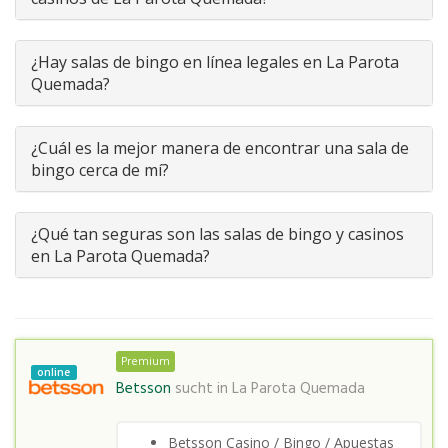
¿Hay salas de bingo en línea legales en La Parota
Quemada?
¿Cuál es la mejor manera de encontrar una sala de
bingo cerca de mí?
¿Qué tan seguras son las salas de bingo y casinos
en La Parota Quemada?
Premium
online
Betsson
sucht in
La Parota Quemada
Betsson Casino / Bingo / Apuestas