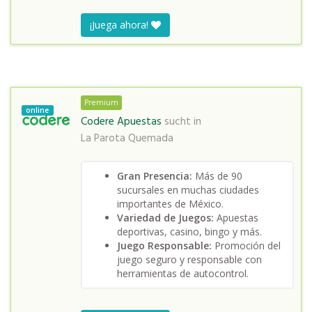
¡Juega ahora!
Premium
online
Codere Apuestas
sucht in
La Parota Quemada
Gran Presencia:
Más de 90
sucursales en muchas ciudades
importantes de México.
Variedad de Juegos:
Apuestas
deportivas, casino, bingo y más.
Juego Responsable:
Promoción del
juego seguro y responsable con
herramientas de autocontrol.