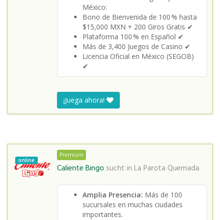
México:
Bono de Bienvenida de 100 % hasta
$15,000 MXN + 200 Giros Gratis ✔
Plataforma 100 % en Español ✔
Más de 3,400 Juegos de Casino ✔
Licencia Oficial en México (SEGOB)
✔
¡Juega ahora!
Premium
online
Caliente Bingo
sucht in
La Parota Quemada
Amplia Presencia:
Más de 100
sucursales en muchas ciudades
importantes.