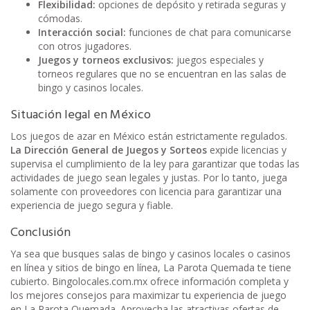
Flexibilidad:
opciones de depósito y retirada seguras y
cómodas.
Interacción social:
funciones de chat para comunicarse
con otros jugadores.
Juegos y torneos exclusivos:
juegos especiales y
torneos regulares que no se encuentran en las salas de
bingo y casinos locales.
Situación legal en México
Los juegos de azar en México están estrictamente regulados.
La Dirección General de Juegos y Sorteos
expide licencias y
supervisa el cumplimiento de la ley para garantizar que todas las
actividades de juego sean legales y justas. Por lo tanto, juega
solamente con proveedores con licencia para garantizar una
experiencia de juego segura y fiable.
Conclusión
Ya sea que busques salas de bingo y casinos locales o casinos
en línea y sitios de bingo en línea, La Parota Quemada te tiene
cubierto. Bingolocales.com.mx ofrece información completa y
los mejores consejos para maximizar tu experiencia de juego
en La Parota Quemada. Aprovecha las atractivas ofertas de