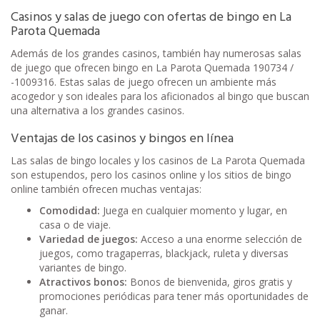
Casinos y salas de juego con ofertas de bingo en La
Parota Quemada
Además de los grandes casinos, también hay numerosas salas
de juego que ofrecen bingo en La Parota Quemada 190734 /
-1009316. Estas salas de juego ofrecen un ambiente más
acogedor y son ideales para los aficionados al bingo que buscan
una alternativa a los grandes casinos.
Ventajas de los casinos y bingos en línea
Las salas de bingo locales y los casinos de La Parota Quemada
son estupendos, pero los casinos online y los sitios de bingo
online también ofrecen muchas ventajas:
Comodidad:
Juega en cualquier momento y lugar, en
casa o de viaje.
Variedad de juegos:
Acceso a una enorme selección de
juegos, como tragaperras, blackjack, ruleta y diversas
variantes de bingo.
Atractivos bonos:
Bonos de bienvenida, giros gratis y
promociones periódicas para tener más oportunidades de
ganar.