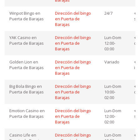
Barajas
Winpot Bingo en
Dirección del bingo
24/7
+52
Puerta de Barajas
en Puerta de
so
Barajas
YAK Casino en
Dirección del bingo
Lun-Dom
+52
Puerta de Barajas
en Puerta de
12:00-
co
Barajas
03:00
Golden Lion en
Dirección del bingo
Variado
+52
Puerta de Barajas
en Puerta de
in
Barajas
Big Bola Bingo en
Dirección del bingo
Lun-Dom
+52
Puerta de Barajas
en Puerta de
10:00-
co
Barajas
02:00
Emotion Casino en
Dirección del bingo
Lun-Dom
+52
Puerta de Barajas
en Puerta de
12:00-
so
Barajas
02:00
Casino Life en
Dirección del bingo
Lun-Dom
+52