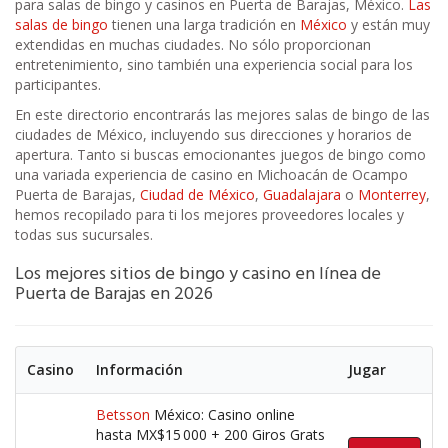
para salas de bingo y casinos en Puerta de Barajas, México.
Las
salas de bingo
tienen una larga tradición en
México
y están muy
extendidas en muchas ciudades. No sólo proporcionan
entretenimiento, sino también una experiencia social para los
participantes.
En este directorio encontrarás las mejores salas de bingo de las
ciudades de México, incluyendo sus direcciones y horarios de
apertura. Tanto si buscas emocionantes juegos de bingo como
una variada experiencia de casino en Michoacán de Ocampo
Puerta de Barajas,
Ciudad de México
,
Guadalajara
o
Monterrey
,
hemos recopilado para ti los mejores proveedores locales y
todas sus sucursales.
Los mejores sitios de bingo y casino en línea de
Puerta de Barajas en 2026
Casino
Información
Jugar
Betsson
México: Casino online
hasta MX$15 000 + 200 Giros Grats