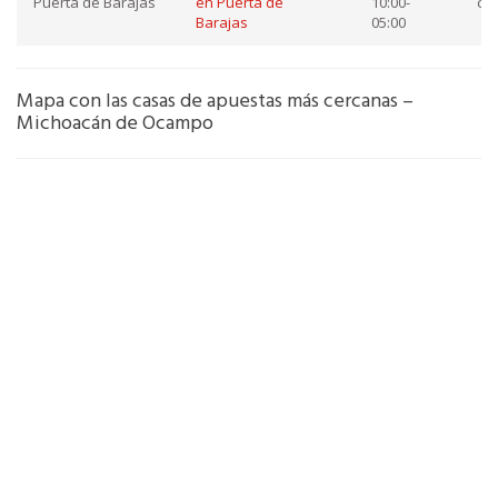
Puerta de Barajas
en Puerta de
10:00-
co
Barajas
05:00
Mapa con las casas de apuestas más cercanas –
Michoacán de Ocampo