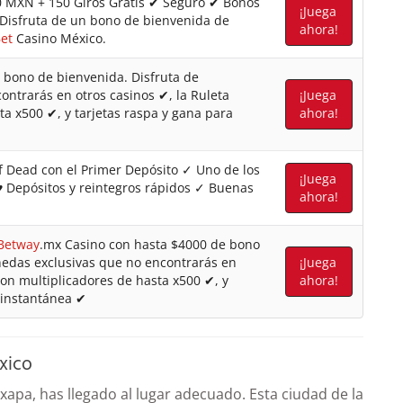
0 MXN + 150 Giros Gratis ✔ Seguro ✔ Bonos
¡Juega
 Disfruta de un bono de bienvenida de
ahora!
et
Casino México.
bono de bienvenida. Disfruta de
ntrarás en otros casinos ✔, la Ruleta
¡Juega
ta x500 ✔, y tarjetas raspa y gana para
ahora!
of Dead con el Primer Depósito ✓ Uno de los
¡Juega
 ♥ Depósitos y reintegros rápidos ✓ Buenas
ahora!
Betway
.mx Casino con hasta $4000 de bono
nedas exclusivas que no encontrarás en
¡Juega
 con multiplicadores de hasta x500 ✔, y
ahora!
n instantánea ✔
xico
xapa, has llegado al lugar adecuado. Esta ciudad de la