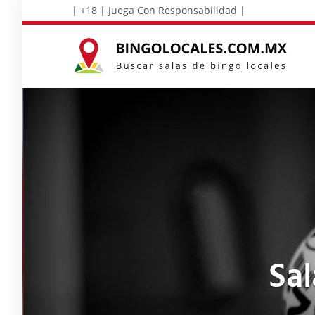
Skip
| +18 | Juega Con Responsabilidad |
to
main
content
Sa