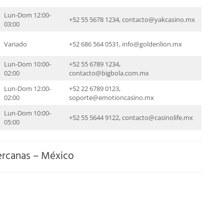
Lun-Dom 12:00-
+52 55 5678 1234, contacto@yakcasino.mx
03:00
Variado
+52 686 564 0531, info@goldenlion.mx
Lun-Dom 10:00-
+52 55 6789 1234,
02:00
contacto@bigbola.com.mx
Lun-Dom 12:00-
+52 22 6789 0123,
02:00
soporte@emotioncasino.mx
Lun-Dom 10:00-
+52 55 5644 9122, contacto@casinolife.mx
05:00
ercanas – México