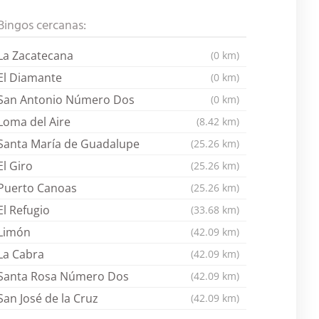
Bingos cercanas:
La Zacatecana
(0 km)
El Diamante
(0 km)
San Antonio Número Dos
(0 km)
Loma del Aire
(8.42 km)
Santa María de Guadalupe
(25.26 km)
El Giro
(25.26 km)
Puerto Canoas
(25.26 km)
El Refugio
(33.68 km)
Limón
(42.09 km)
La Cabra
(42.09 km)
Santa Rosa Número Dos
(42.09 km)
San José de la Cruz
(42.09 km)