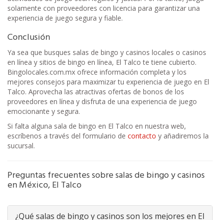
solamente con proveedores con licencia para garantizar una
experiencia de juego segura y fiable.
Conclusión
Ya sea que busques salas de bingo y casinos locales o casinos
en línea y sitios de bingo en línea, El Talco te tiene cubierto.
Bingolocales.com.mx ofrece información completa y los
mejores consejos para maximizar tu experiencia de juego en El
Talco. Aprovecha las atractivas ofertas de bonos de los
proveedores en línea y disfruta de una experiencia de juego
emocionante y segura.
Si falta alguna sala de bingo en El Talco en nuestra web,
escríbenos a través del formulario de
contacto
y añadiremos la
sucursal.
Preguntas frecuentes sobre salas de bingo y casinos
en México, El Talco
¿Qué salas de bingo y casinos son los mejores en El