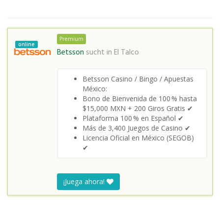
Premium
online
Betsson
sucht in
El Talco
Betsson Casino / Bingo / Apuestas
México:
Bono de Bienvenida de 100 % hasta
$15,000 MXN + 200 Giros Gratis ✔
Plataforma 100 % en Español ✔
Más de 3,400 Juegos de Casino ✔
Licencia Oficial en México (SEGOB)
✔
¡Juega ahora!