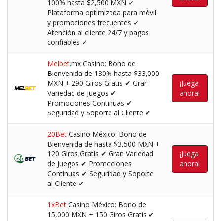
100% hasta $2,500 MXN ✓
Plataforma optimizada para móvil
y promociones frecuentes ✓
Atención al cliente 24/7 y pagos
confiables ✓
Melbet
.mx Casino: Bono de
Bienvenida de 130% hasta $33,000
MXN + 290 Giros Gratis ✔ Gran
¡Juega
Variedad de Juegos ✔
ahora!
Promociones Continuas ✔
Seguridad y Soporte al Cliente ✔
20Bet
Casino México: Bono de
Bienvenida de hasta $3,500 MXN +
120 Giros Gratis ✔ Gran Variedad
¡Juega
de Juegos ✔ Promociones
ahora!
Continuas ✔ Seguridad y Soporte
al Cliente ✔
1xBet
Casino México: Bono de
15,000 MXN + 150 Giros Gratis ✔