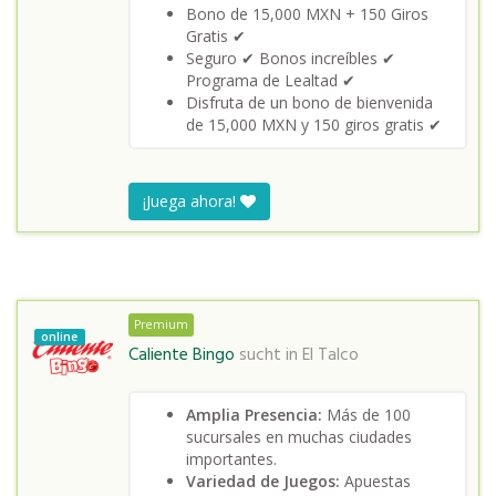
Bono de 15,000 MXN + 150 Giros
Gratis ✔
Seguro ✔ Bonos increíbles ✔
Programa de Lealtad ✔
Disfruta de un bono de bienvenida
de 15,000 MXN y 150 giros gratis ✔
¡Juega ahora!
Premium
online
Caliente Bingo
sucht in
El Talco
Amplia Presencia:
Más de 100
sucursales en muchas ciudades
importantes.
Variedad de Juegos:
Apuestas