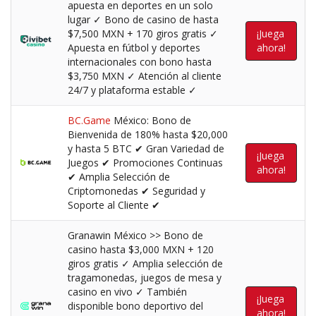
apuesta en deportes en un solo
lugar ✓ Bono de casino de hasta
$7,500 MXN + 170 giros gratis ✓
¡Juega
Apuesta en fútbol y deportes
ahora!
internacionales con bono hasta
$3,750 MXN ✓ Atención al cliente
24/7 y plataforma estable ✓
BC.Game
México: Bono de
Bienvenida de 180% hasta $20,000
y hasta 5 BTC ✔ Gran Variedad de
¡Juega
Juegos ✔ Promociones Continuas
ahora!
✔ Amplia Selección de
Criptomonedas ✔ Seguridad y
Soporte al Cliente ✔
Granawin México >> Bono de
casino hasta $3,000 MXN + 120
giros gratis ✓ Amplia selección de
tragamonedas, juegos de mesa y
casino en vivo ✓ También
¡Juega
disponible bono deportivo del
ahora!