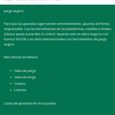
Juega seguro:
Para que las apuestas sigan siendo entretenimiento, apuesta de forma
responsable. Usa las herramientas de las plataformas, establece límites
y busca ayuda si pierdes el control. Apuesta solo en sitios seguros con
licencia SEGOB o en sitios internacionales con herramientas de juego
seguro.
Más ofertas en México:
Salas de juego
Salas de bingo
Casinos
Loterías
Casas de apuestas en otros países: